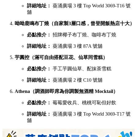
詳細地址：
葵涌廣場 3 樓 Top World 3069-T16 號
舖
呦呦鹿鳴布丁燒（自家製3層口感，曾登開飯熱店十大）
必點推介：
招牌椰子布丁燒、咖啡布丁燒
詳細地址：
葵涌廣場 3 樓 87A 號舖
芋圓控（滿可自由搭配豆花、仙草同雪糕）
必點推介：
手工芋圓仙草、配抹茶雪糕
詳細地址：
葵涌廣場 2 樓 C10 號舖
Athena（調酒師即席為你調製無酒精 Mocktail）
必點推介：
莓莓愛收兵、桃桃可恥但好飲
詳細地址：
葵涌廣場 3 樓 Top World 3069-T17 號
舖