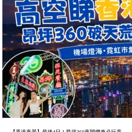
【香港夜景】最後4日！昂坪360夜間纜車必玩亮