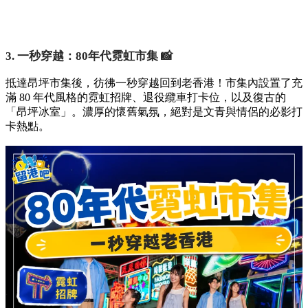
3. 一秒穿越：80年代霓虹市集 📸
抵達昂坪市集後，彷彿一秒穿越回到老香港！市集內設置了充
滿 80 年代風格的霓虹招牌、退役纜車打卡位，以及復古的
「昂坪冰室」。濃厚的懷舊氣氛，絕對是文青與情侶的必影打
卡熱點。