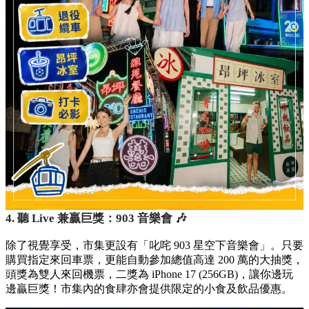
4. 聽 Live 兼贏巨獎：903 音樂會 🎶
除了視覺享受，市集更設有「叱咤 903 星空下音樂會」。只要
購買指定來回車票，更能自動參加總值高達 200 萬的大抽獎，
頭獎為雙人來回機票，二獎為 iPhone 17 (256GB)，讓你邊玩
邊贏巨獎！市集內的食肆亦會提供限定的小食及飲品優惠。