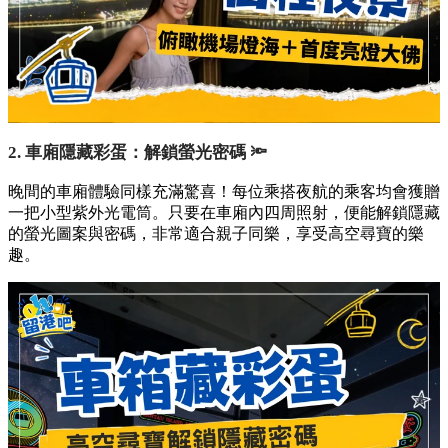
2. 車廂隱藏彩蛋：解鎖螢光密碼 🔦
晚間的車廂體驗同樣充滿驚喜！每位乘搭夜航的乘客均會獲贈
一把小型紫外光電筒。只要在車廂內四周照射，便能解鎖隱藏
的螢光圖案與密碼，非常適合親子同樂，享受高空尋寶的樂
趣。