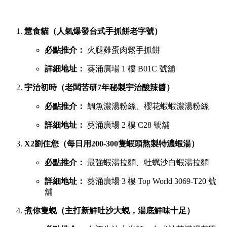
慧食貓（人氣爆發台式手抓餅老字號）
必點推介：
火腿雞蛋肉鬆手抓餅
詳細地址：
葵涌廣場 1 樓 B01C 號舖
宇治初時（老闆苦研7年秘製宇治酸辣醬）
必點推介：
鯛魚濃湯粉絲、櫻花蝦蝦濃湯粉絲
詳細地址：
葵涌廣場 2 樓 C28 號舖
X2劉住您（每日用200-300隻蝦頭熬製特濃蝦湯）
必點推介：
最強蝦湯拉麵、牡蠣沙白蝦湯拉麵
詳細地址：
葵涌廣場 3 樓 Top World 3069-T20 號
舖
煮你隻蜆（主打新鮮吐沙大蜆，湯底鮮味十足）