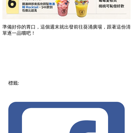
準備好你的胃口，這個週末就出發前往葵涌廣場，跟著這份清
單逐一品嚐吧！
標籤:
Hong Kong
香港
葵廣美食
葵芳好去處
葵芳 / 青衣
葵
涌廣場
葵廣掃街
香港平民美食
慧食貓
鳩戟
呦呦鹿鳴布丁
燒