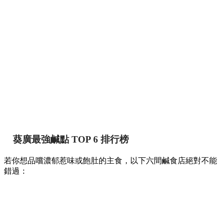
葵廣最強鹹點 TOP 6 排行榜
若你想品嚐濃郁惹味或飽肚的主食，以下六間鹹食店絕對不能
錯過：