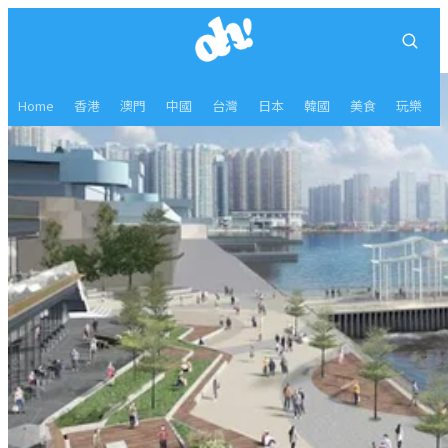
Home
香港
澳門
中國
台灣
日本
韓國
美食
玩樂