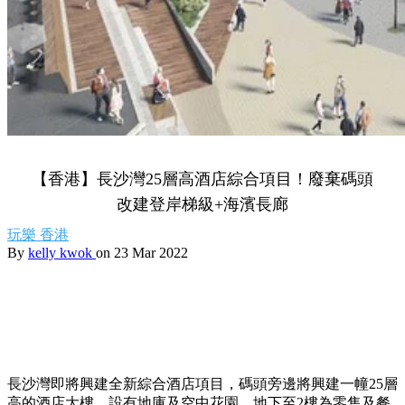
【香港】長沙灣25層高酒店綜合項目！廢棄碼頭
改建登岸梯級+海濱長廊
玩樂
香港
By
kelly kwok
on 23 Mar 2022
長沙灣即將興建全新綜合酒店項目，碼頭旁邊將興建一幢
25
層
高的酒店大樓，設有地庫及空中花園，地下至
2
樓為零售及餐