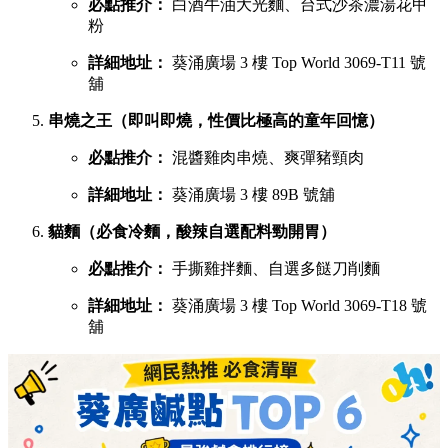
必點推介：
白酒牛油大光麵、台式沙茶濃湯花甲
粉
詳細地址：
葵涌廣場 3 樓 Top World 3069-T11 號
舖
串燒之王（即叫即燒，性價比極高的童年回憶）
必點推介：
混醬雞肉串燒、爽彈豬頸肉
詳細地址：
葵涌廣場 3 樓 89B 號舖
貓麵（必食冷麵，酸辣自選配料勁開胃）
必點推介：
手撕雞拌麵、自選多餸刀削麵
詳細地址：
葵涌廣場 3 樓 Top World 3069-T18 號
舖