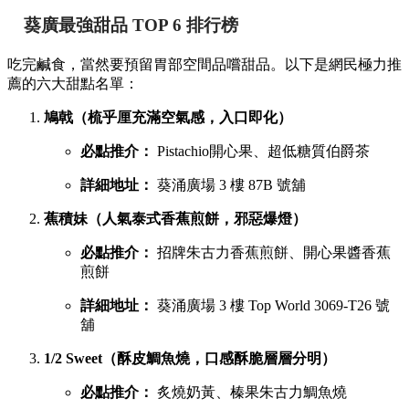
葵廣最強甜品 TOP 6 排行榜
吃完鹹食，當然要預留胃部空間品嚐甜品。以下是網民極力推
薦的六大甜點名單：
鳩戟（梳乎厘充滿空氣感，入口即化）
必點推介：
Pistachio開心果、超低糖質伯爵茶
詳細地址：
葵涌廣場 3 樓 87B 號舖
蕉積妹（人氣泰式香蕉煎餅，邪惡爆燈）
必點推介：
招牌朱古力香蕉煎餅、開心果醬香蕉
煎餅
詳細地址：
葵涌廣場 3 樓 Top World 3069-T26 號
舖
1/2 Sweet（酥皮鯛魚燒，口感酥脆層層分明）
必點推介：
炙燒奶黃、榛果朱古力鯛魚燒