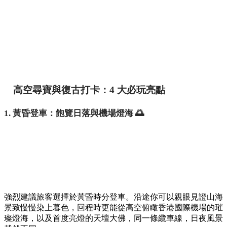
高空尋寶與復古打卡：4 大必玩亮點
1. 黃昏登車：飽覽日落與機場燈海 🌅
強烈建議旅客選擇於黃昏時分登車。沿途你可以親眼見證山海
景致慢慢染上暮色，回程時更能從高空俯瞰香港國際機場的璀
璨燈海，以及首度亮燈的天壇大佛，同一條纜車線，日夜風景