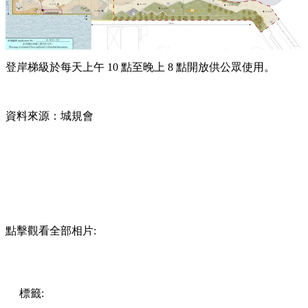
登岸梯級於每天上午
10
點至晚上
8
點開放供公眾使用。
資料來源：城規會
點擊觀看全部相片:
標籤:
中文(繁)
香港
香港
玩樂
新景點
長沙灣
海濱
海濱長廊
登岸梯級
碼頭
深水埗 / 長沙灣