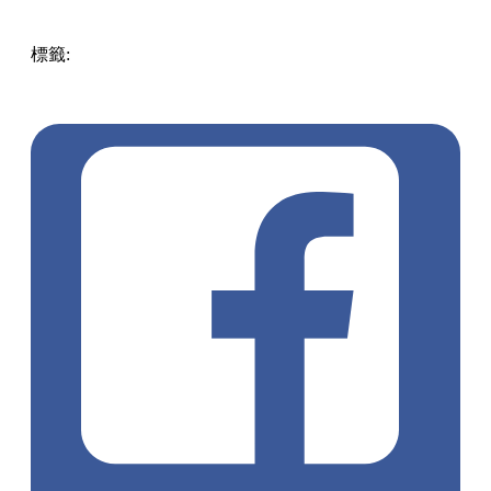
標籤:
中文(繁)
美食
香港
香港
美食
甜品
香港美食
小食
掃街
香港甜品
葵涌
葵廣美食
葵涌好去處
葵涌美食
葵廣甜品
葵
芳 / 青衣