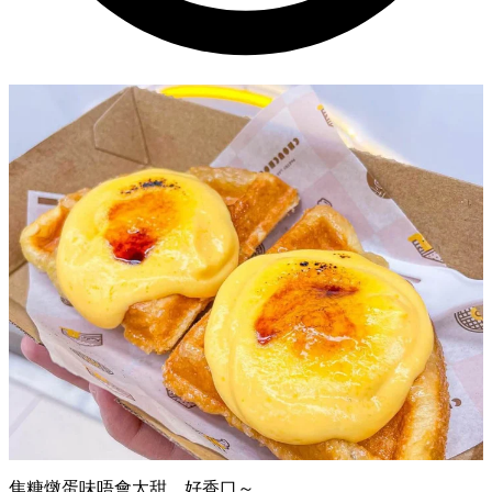
焦糖燉蛋味唔會太甜，好香口～