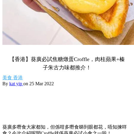
【香港】葵廣必試焦糖燉蛋Croffle，肉桂蘋果+榛
子朱古力味都推介！
美食
香港
By
kat yip
on 25 Mar 2022
葵廣多嘢食大家都知，但係咁多嘢食睇到眼都花，唔知揀咩
食？今次介紹呢間Croffle就係葵廣必試小食之一啦！