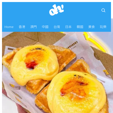
Home
香港
澳門
中國
台灣
日本
韓國
美食
玩樂