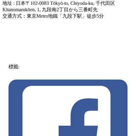
地址 : 日本〒102-0083 Tōkyō-to, Chiyoda-ku, 千代田区
Kitanomarukōen, 1, 九段南2丁目から三番町先
交通方式：東京Metro地鐵「九段下駅」徒步5分
標籤:
中文(繁)
中文(繁)
玩樂
日本
日本
打卡
東京
千鳥之淵
夜櫻
pll_6427ac9bc07d4