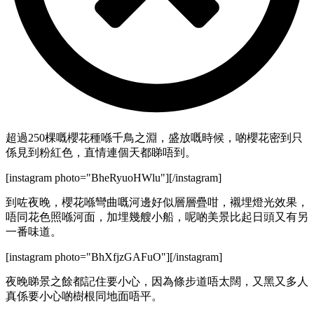
超過250棵嘅櫻花種喺千鳥之淵，盛放嘅時候，啲櫻花密到只
係見到粉紅色，直情連個天都睇唔到。
[instagram photo="BheRyuoHWlu"][/instagram]
到咗夜晚，櫻花喺彎曲嘅河邊好似層層疊咁，襯埋燈光效果，
唔同花色照喺河面，加埋幾艘小船，呢啲美景比起日頭又有另
一番味道。
[instagram photo="BhXfjzGAFuO"][/instagram]
夜晚睇景之餘都記住要小心，因為條步道唔太闊，又黑又多人
真係要小心啲樹根同地面唔平。