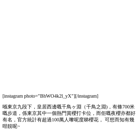
[instagram photo="BhWO4k2l_yX"][/instagram]
喺東京九段下，皇居西邊嘅千鳥ヶ淵（千鳥之淵)，有條700米
嘅步道，係東京其中一個熱門賞櫻打卡位，而佢嘅夜櫻亦都好
有名，官方統計有超過100萬人嚟呢度睇櫻花， 可想而知有幾
咁靚呢~