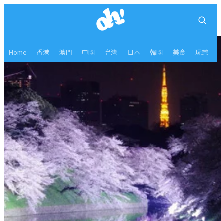
Home
香港
澳門
中國
台灣
日本
韓國
美食
玩樂