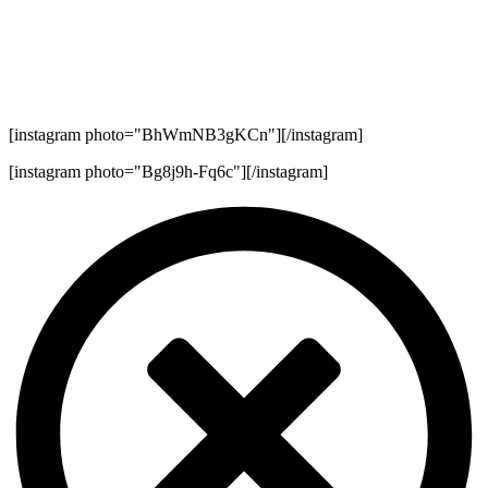
[instagram photo="BhWmNB3gKCn"][/instagram]
[instagram photo="Bg8j9h-Fq6c"][/instagram]