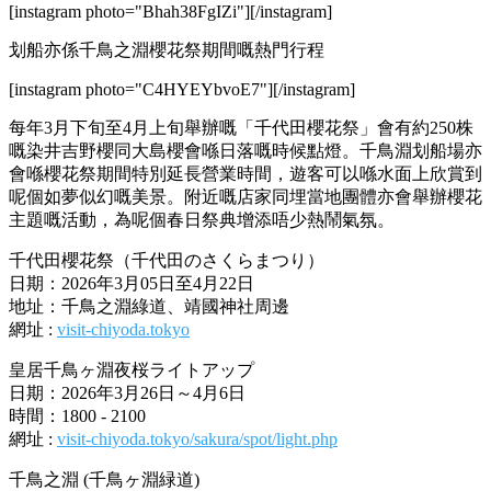
[instagram photo="Bhah38FgIZi"][/instagram]
划船亦係千鳥之淵櫻花祭期間嘅熱門行程
[instagram photo="C4HYEYbvoE7"][/instagram]
每年3月下旬至4月上旬舉辦嘅「千代田櫻花祭」會有約250株
嘅染井吉野櫻同大島櫻會喺日落嘅時候點燈。千鳥淵划船場亦
會喺櫻花祭期間特別延長營業時間，遊客可以喺水面上欣賞到
呢個如夢似幻嘅美景。附近嘅店家同埋當地團體亦會舉辦櫻花
主題嘅活動，為呢個春日祭典增添唔少熱鬧氣氛。
千代田櫻花祭（千代田のさくらまつり）
日期：2026年3月05日至4月22日
地址：千鳥之淵綠道、靖國神社周邊
網址 :
visit-chiyoda.tokyo
皇居千鳥ヶ淵夜桜ライトアップ
日期：2026年3月26日～4月6日
時間：1800 - 2100
網址 :
visit-chiyoda.tokyo/sakura/spot/light.php
千鳥之淵 (千鳥ヶ淵緑道)