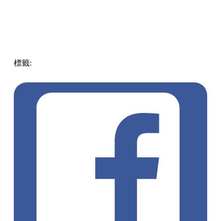
標籤:
中文(繁)
中文(繁)
玩樂
泰國
曼谷
泰國
夜市
古董車
Jodd Fairs
pll_64197d1f904b3