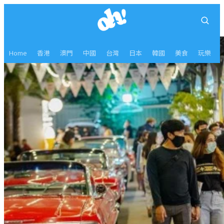
Home
香港
澳門
中國
台灣
日本
韓國
美食
玩樂