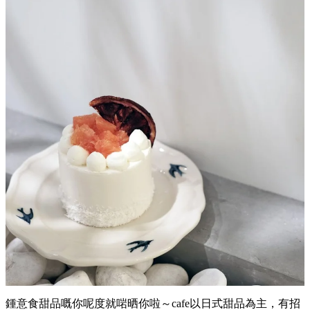
鍾意食甜品嘅你呢度就啱晒你啦～cafe以日式甜品為主，有招