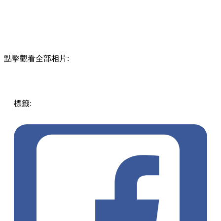
點擊觀看全部相片:
標籤:
中文(繁)
香港
香港
美食
cafe
抹茶
旺角美食
旺角cafe
巴
斯克蛋糕
旺角
旺角 / 太子 / 大角咀