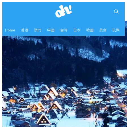
Home
香港
澳門
中國
台灣
日本
韓國
美食
玩樂