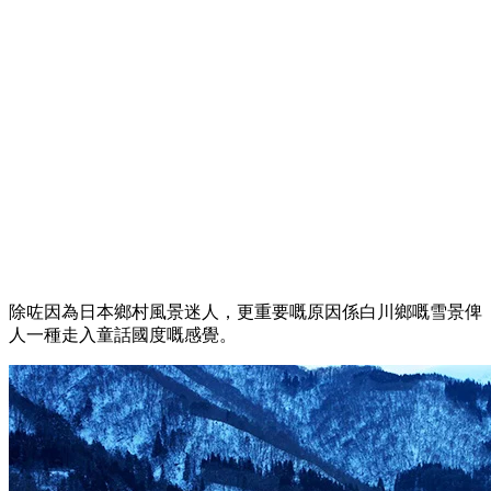
除咗因為日本鄉村風景迷人，更重要嘅原因係白川鄉嘅雪景俾
人一種走入童話國度嘅感覺。