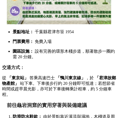
景點地址：
千葉縣君津市笹 1954
門票費用：
免費入場
園區設施：
設有完善的環形木棧步道，順著散步一圈約
需 20 分鐘。
交通方式：
從
「東京站」
答乘高速巴士
「鴨川東京線」
，於
「君津故鄉
物產館」
站下車。下車後步行約 20 分鐘即可抵達；若想節省
時間或趕早晨光影，亦可於下車後轉乘計程車，約 5 分鐘車
程。
前往龜岩洞窟的實用穿著與裝備建議
防滑防水鞋款：
由於景點靠近溪流與濕地，木棧道及周