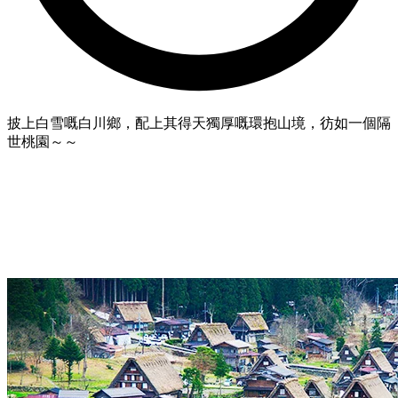
披上白雪嘅白川鄉，配上其得天獨厚嘅環抱山境，彷如一個隔
世桃園～～