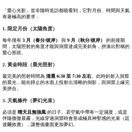
「愛心光影」並非隨時造訪都能看到，它對月份、時間與天氣
有著極高的要求：
1. 限定月份（太陽角度）
每年僅有
3 月（春分/彼岸）
與
9 月（秋分/彼岸）
的前後期
間，太陽照射的角度才能與洞窟達成完美斜角，拼湊出對稱的
愛心形狀。
2. 黃金時段（晨光照射）
最完美的照射時間為
清晨 6:30 至 7:30 左右
。此時斜射入洞窟
的晨光，能在靜止的水面上投射出清晰的倒影，與洞窟上緣完
美拼合。
3. 天氣條件（夢幻光束）
必須是
晴天且無強風
的日子。若空氣中帶有一定濕度，或是
伴隨微微晨霧，光線穿過洞窟時會形成極具神聖感的光束（廷
達爾效應），讓整個畫面更加夢幻。