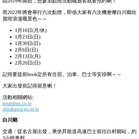
由2019年開始，想參加點燈活動嘅遊客就要預約喇！
而2022年將會舉行六次點燈，即係大家有六次機會嚟白川鄉欣
賞咁浪漫嘅景色～～
1月16日(月/休)
1月23日(日)
1月30日(日)
2月6日(日)
2月13日(月)
2月20日(日)
記得要提前book定所有住宿、泊車、巴士等安排啊～～
大家出發前記得留意喇！
活動相關網站:
nouhibus.co.jp
shirakawa-go.gr.jp
白川鄉
交通：從名古屋出發，乘坐昇龍道高速巴士前往白村鄉站，約
3小時車程