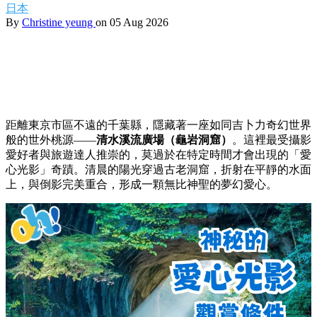
日本
By
Christine yeung
on 05 Aug 2026
距離東京市區不遠的千葉縣，隱藏著一座如同吉卜力奇幻世界
般的世外桃源——
清水溪流廣場（龜岩洞窟）
。這裡最受攝影
愛好者與旅遊達人推崇的，莫過於在特定時間才會出現的「愛
心光影」奇蹟。清晨的陽光穿過古老洞窟，折射在平靜的水面
上，與倒影完美重合，形成一顆無比神聖的夢幻愛心。