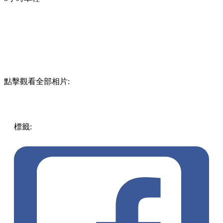
點擊觀看全部相片:
標籤:
中文(繁)
玩樂
日本
日本
白川鄉
落雪
pll_61de793b3cbb9