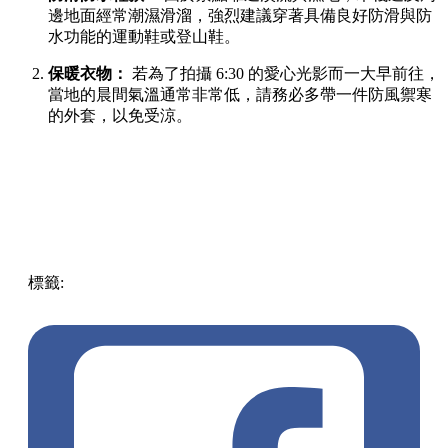
邊地面經常潮濕滑溜，強烈建議穿著具備良好防滑與防
水功能的運動鞋或登山鞋。
保暖衣物：
若為了拍攝 6:30 的愛心光影而一大早前往，
當地的晨間氣溫通常非常低，請務必多帶一件防風禦寒
的外套，以免受涼。
標籤:
Japan
日本
龜岩洞窟
日本旅遊攻略
千葉景點
清水溪
流廣場
愛心光影
東京近郊秘境
絕景攝影
日本秘境推薦