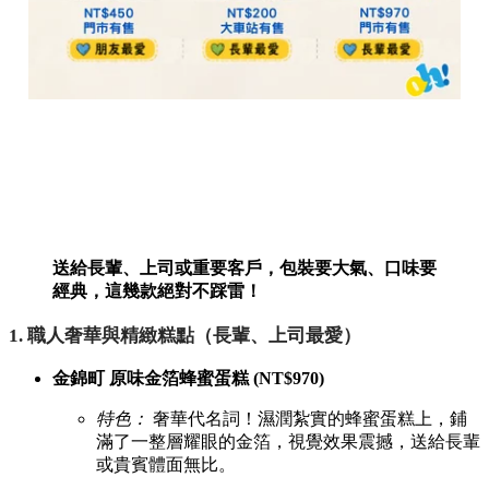
送給長輩、上司或重要客戶，包裝要大氣、口味要
經典，這幾款絕對不踩雷！
1. 職人奢華與精緻糕點（長輩、上司最愛）
金錦町 原味金箔蜂蜜蛋糕 (NT$970)
特色：
奢華代名詞！濕潤紮實的蜂蜜蛋糕上，鋪
滿了一整層耀眼的金箔，視覺效果震撼，送給長輩
或貴賓體面無比。