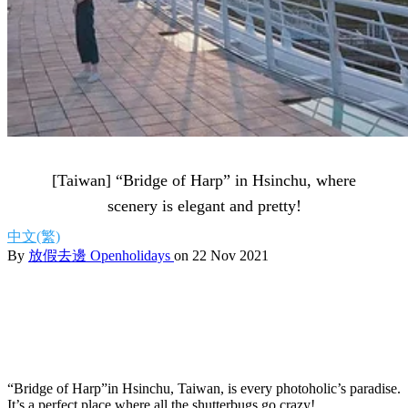
[Taiwan] “Bridge of Harp” in Hsinchu, where
scenery is elegant and pretty!
中文(繁)
By
放假去邊 Openholidays
on 22 Nov 2021
“Bridge of Harp”in Hsinchu, Taiwan, is every photoholic’s paradise.
It’s a perfect place where all the shutterbugs go crazy!