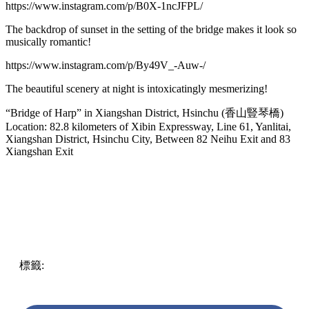
https://www.instagram.com/p/B0X-1ncJFPL/
The backdrop of sunset in the setting of the bridge makes it look so
musically romantic!
https://www.instagram.com/p/By49V_-Auw-/
The beautiful scenery at night is intoxicatingly mesmerizing!
“Bridge of Harp” in Xiangshan District, Hsinchu (香山豎琴橋)
Location: 82.8 kilometers of Xibin Expressway, Line 61, Yanlitai,
Xiangshan District, Hsinchu City, Between 82 Neihu Exit and 83
Xiangshan Exit
標籤:
中文(繁)
ENG
Play
scenic
must
visit
Taiwan
taiwan
scenery
beautiful
tourist
attraction
pll_619b5e897d9dc
photogenic
sunset
pll_63e077c6a00e5