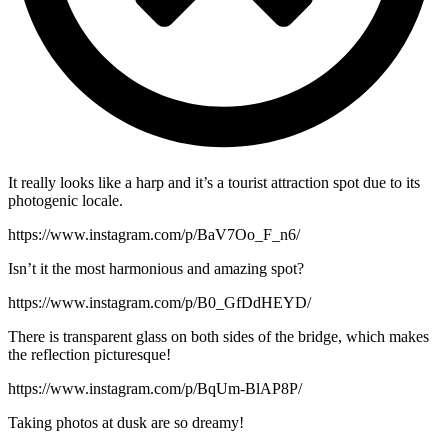
It really looks like a harp and it’s a tourist attraction spot due to its
photogenic locale.
https://www.instagram.com/p/BaV7Oo_F_n6/
Isn’t it the most harmonious and amazing spot?
https://www.instagram.com/p/B0_GfDdHEYD/
There is transparent glass on both sides of the bridge, which makes
the reflection picturesque!
https://www.instagram.com/p/BqUm-BlAP8P/
Taking photos at dusk are so dreamy!