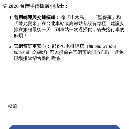
💡 2026 台灣手信採購小貼士：
善用轉運與交通樞紐：
像「山木島」、「聖保羅」和
「陳允寶泉」在台北車站或高鐵站都設有專櫃。建議安
排在旅程最後一天，到車站一次過掃貨，省去拖行李的
麻煩！
官網預訂更安心：
部份知名排隊店（如
but. we love
butter
或
金錦町
）可以提前在官網預約門市自取，避免
現場排隊卻售罄的遺憾。
標籤:
Taiwan
台灣
台北美食
台灣必買
台灣自由行
手信推薦
OpenTips
台灣手信2026
台北必買
台灣伴手禮
台北旅行
芫
荽薯片
春水堂爆米花
簡單李
butwelovebutter