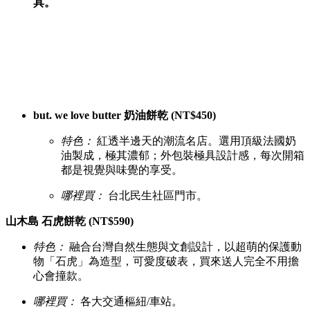
具。
but. we love butter 奶油餅乾 (NT$450)
特色：
紅透半邊天的潮流名店。選用頂級法國奶
油製成，極其濃郁；外包裝極具設計感，每次開箱
都是視覺與味覺的享受。
哪裡買：
台北民生社區門市。
山木島 石虎餅乾 (NT$590)
特色：
融合台灣自然生態與文創設計，以超萌的保護動
物「石虎」為造型，可愛度破表，買來送人完全不用擔
心會撞款。
哪裡買：
各大交通樞紐/車站。