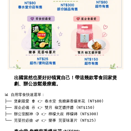
出國當然也要好好犒賞自己！帶這幾款零食回家煲
劇、辦公放鬆最療癒。
 📊 自用零食快速選單：

 ├── 煲劇最愛 🍿 👉 春水堂 焦糖麻香爆米花 (NT$80)

 ├── 屋企必備 🍜 👉 雙月 椒芝醬拌醬 (NT$150)

 ├── 辦公室醒神 🍋 👉 檸檬大叔 檸檬磚 (NT$300)
