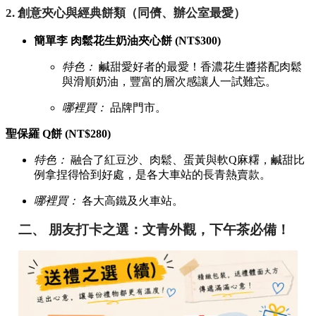
2. 創意夾心與經典餅類（同儕、辦公室最愛）
簡單李 肉鬆花生奶油夾心餅 (NT$300)
特色：
鹹甜愛好者的最愛！香濃花生醬搭配肉鬆
與滑順奶油，豐富的層次感讓人一試難忘。
哪裡買：
品牌門市。
聖保羅 Q餅 (NT$280)
特色：
融合了紅豆沙、肉鬆、蛋黃與軟Q麻糬，鹹甜比
例拿捏得恰到好處，是各大車站的長青熱賣款。
哪裡買：
各大高鐵及火車站。
二、 朋友打卡之選：文青外觀，下午茶必備！