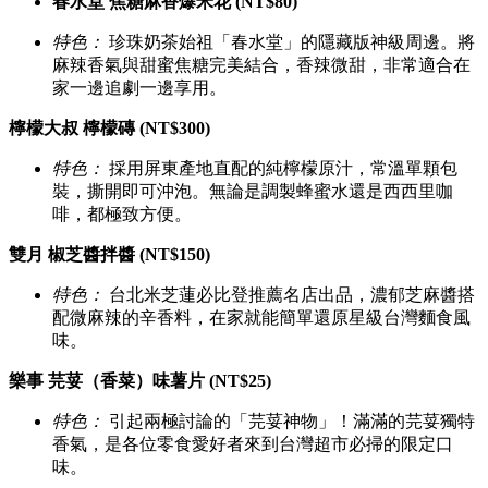
春水堂 焦糖麻香爆米花 (NT$80)
特色：
珍珠奶茶始祖「春水堂」的隱藏版神級周邊。將
麻辣香氣與甜蜜焦糖完美結合，香辣微甜，非常適合在
家一邊追劇一邊享用。
檸檬大叔 檸檬磚 (NT$300)
特色：
採用屏東產地直配的純檸檬原汁，常溫單顆包
裝，撕開即可沖泡。無論是調製蜂蜜水還是西西里咖
啡，都極致方便。
雙月 椒芝醬拌醬 (NT$150)
特色：
台北米芝蓮必比登推薦名店出品，濃郁芝麻醬搭
配微麻辣的辛香料，在家就能簡單還原星級台灣麵食風
味。
樂事 芫荽（香菜）味薯片 (NT$25)
特色：
引起兩極討論的「芫荽神物」！滿滿的芫荽獨特
香氣，是各位零食愛好者來到台灣超市必掃的限定口
味。