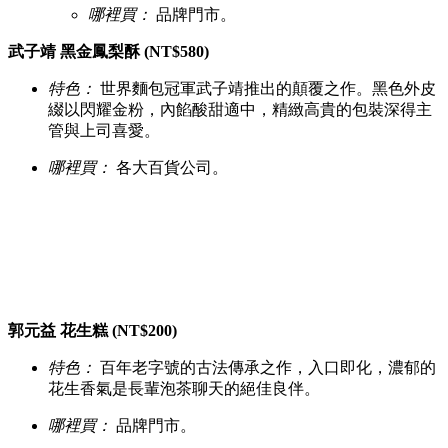
哪裡買：
品牌門市。
武子靖 黑金鳳梨酥 (NT$580)
特色：
世界麵包冠軍武子靖推出的顛覆之作。黑色外皮
綴以閃耀金粉，內餡酸甜適中，精緻高貴的包裝深得主
管與上司喜愛。
哪裡買：
各大百貨公司。
郭元益 花生糕 (NT$200)
特色：
百年老字號的古法傳承之作，入口即化，濃郁的
花生香氣是長輩泡茶聊天的絕佳良伴。
哪裡買：
品牌門市。