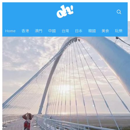
Home
香港
澳門
中國
台灣
日本
韓國
美食
玩樂