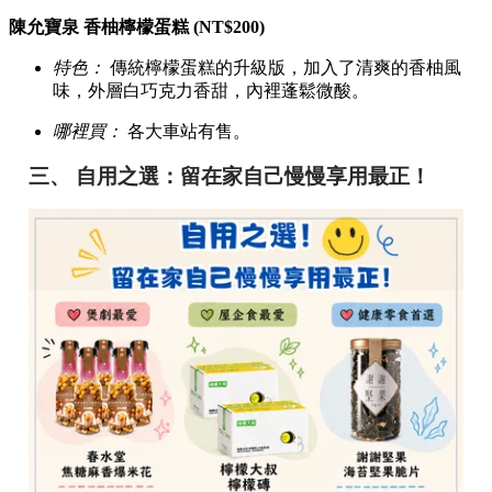
陳允寶泉 香柚檸檬蛋糕 (NT$200)
特色：
傳統檸檬蛋糕的升級版，加入了清爽的香柚風
味，外層白巧克力香甜，內裡蓬鬆微酸。
哪裡買：
各大車站有售。
三、 自用之選：留在家自己慢慢享用最正！