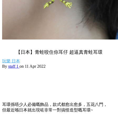
【日本】青蛙咬住你耳仔 超逼真青蛙耳環
玩樂
日本
By
staff 1
on 11 Apr 2022
耳環係唔少人必備嘅飾品，款式都愈出愈多，五花八門，
但最近喺日本就出現咗非常一對搞怪造型嘅耳環~