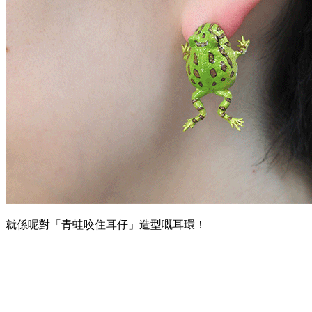
就係呢對「青蛙咬住耳仔」造型嘅耳環！