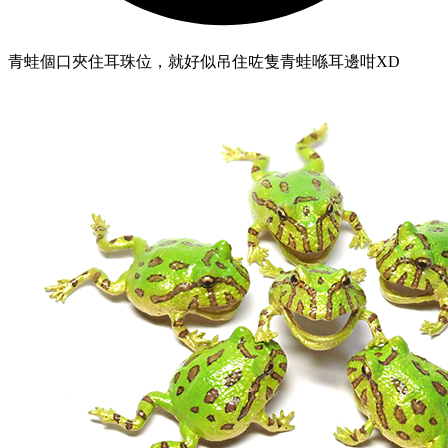
青蛙個口夾住耳珠位，就好似吊住咗隻青蛙喺耳邊咁XD