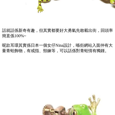
話就話係新奇有趣，但其實都要好大勇氣先敢載出街，回頭率
簡直係100%~
呢款耳環其實係日本一個女仔Nina設計，喺佢網站入面仲有大
量青蛙飾物，有戒指、頸鍊等，可以話係對青蛙情有獨鍾。