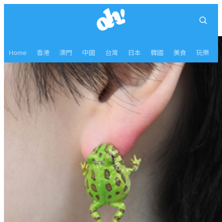
Home
香港
澳門
中國
台灣
日本
韓國
美食
玩樂