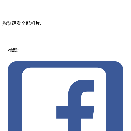
點擊觀看全部相片:
標籤:
中文(繁)
中文(繁)
玩樂
日本
日本
耳環
青蛙
飾品
飾物
pll_63d9df762a79c