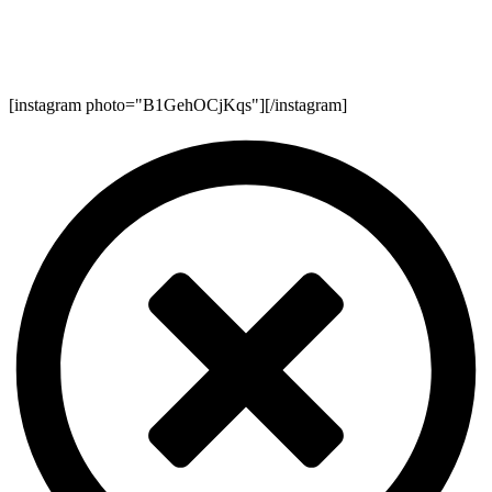
[instagram photo="B1GehOCjKqs"][/instagram]