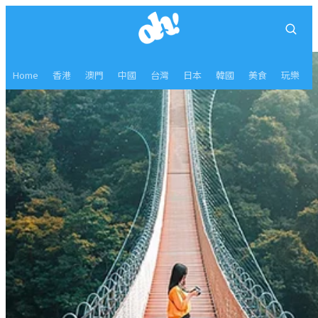
Home
香港
澳門
中國
台灣
日本
韓國
美食
玩樂