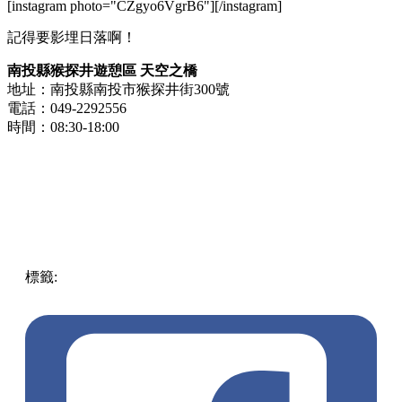
[instagram photo="CZgyo6VgrB6"][/instagram]
記得要影埋日落啊！
南投縣猴探井遊憩區 天空之橋
地址：南投縣南投市猴探井街300號
電話：049-2292556
時間：08:30-18:00
標籤:
中文(繁)
中文(繁)
玩樂
台灣
台灣
打卡
天空之橋
微笑
天梯
漫步
風景
pll_63d8c7ea115eb