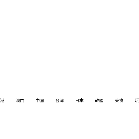
港
澳門
中國
台灣
日本
韓國
美食
玩