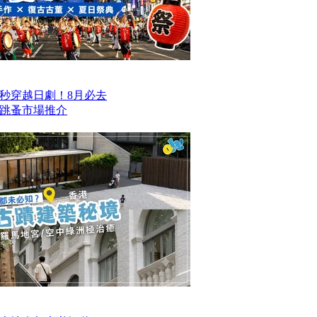
一秒穿越日劇！8月必去
跳蚤市場推介