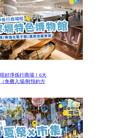
唔好淨係行商場！6大
（免費入場/附預約方