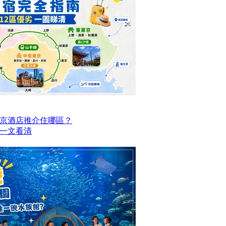
京酒店推介住哪區？
點一文看清