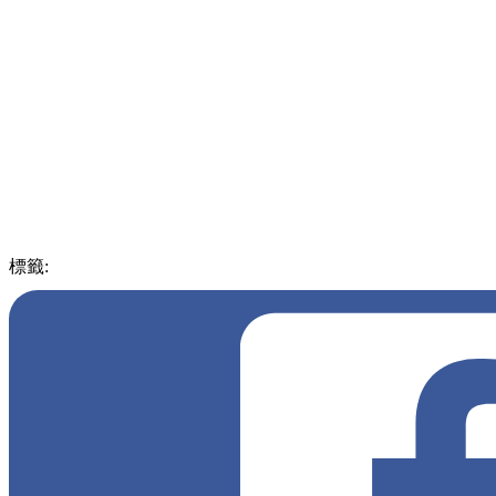
標籤:
中文(繁)
玩樂
泰國
泰國
打卡
壯觀
巨龍
旅遊聖地
蟠龍寺
隱世