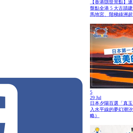
【香港隱世景點】連
盤點全港 5 大古蹟
馬地宮、階梯綠洲超
pll_61d25958844a5
5
29 Jul
日本夕陽百選「真玉
入水平線的夢幻潮汐
略）