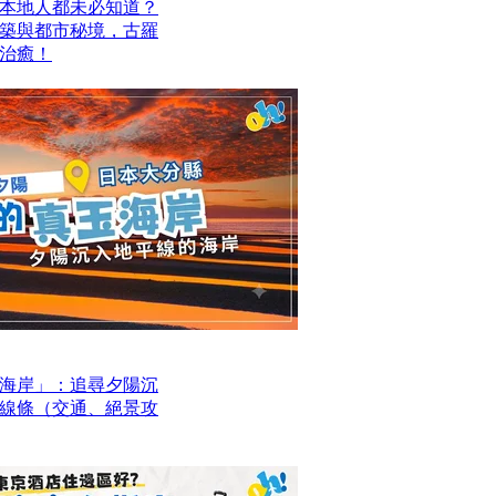
本地人都未必知道？
建築與都市秘境，古羅
治癒！
海岸」：追尋夕陽沉
線條（交通、絕景攻