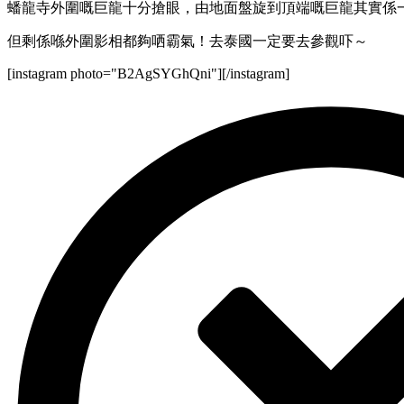
蟠龍寺外圍嘅巨龍十分搶眼，由地面盤旋到頂端嘅巨龍其實係
但剩係喺外圍影相都夠哂霸氣！去泰國一定要去參觀吓～
[instagram photo="B2AgSYGhQni"][/instagram]