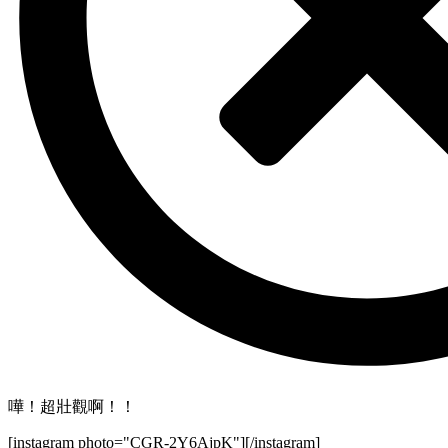
嘩！超壯觀啊！！
[instagram photo="CGR-2Y6AjpK"][/instagram]