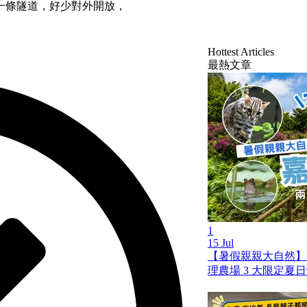
一條隧道，好少對外開放，
Hottest Articles
最熱文章
1
15 Jul
【暑假親親大自然】
理農場 3 大限定夏