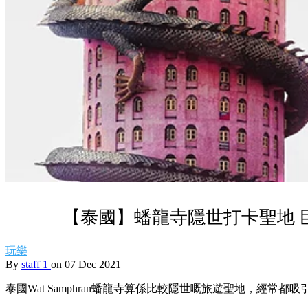
【泰國】蟠龍寺隱世打卡聖地 
玩樂
By
staff 1
on 07 Dec 2021
泰國Wat Samphran蟠龍寺算係比較隱世嘅旅遊聖地，經常都