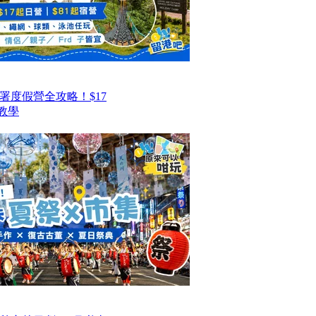
署度假營全攻略！$17
教學