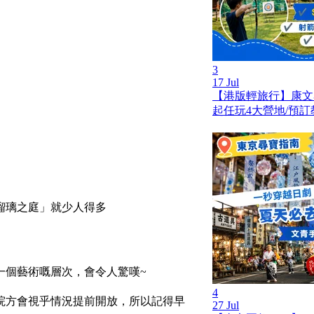
3
17 Jul
【港版輕旅行】康文
起任玩4大營地/預訂
瑠璃之庭」就少人得多
一個藝術嘅層次，會令人驚嘆~
4
院方會視乎情況提前開放，所以記得早
27 Jul