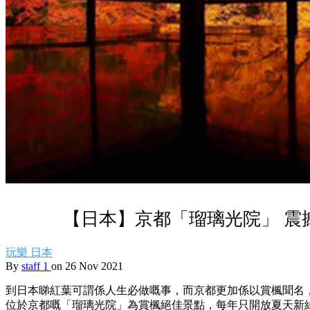
【日本】京都「瑠璃光院」 震
玩樂
日本
By
staff 1
on 26 Nov 2021
到日本睇紅葉可謂係人生必做嘅事，而京都更加係以賞楓聞名
位於京都嘅「瑠璃光院」為賞楓絕佳景點，每年只開放夏天新