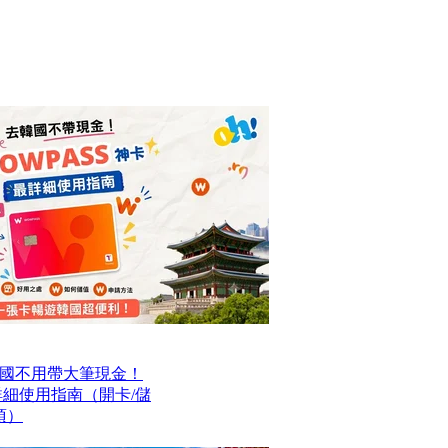
國不用帶大筆現金！
最詳細使用指南（開卡/儲
項）