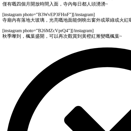
僅有嘅四個月開放時間入面，寺內每日都人頭湧湧~
[instagram photo="B3WvEP3FHnF"][/instagram]
寺廟內有落地大玻璃，光亮嘅地面能倒映出窗外或翠綠或火紅
[instagram photo="B26MZcVprQ4"][/instagram]
秋季嚟到，楓葉盛開，可以再次觀賞到黃橙紅漸變嘅楓葉~