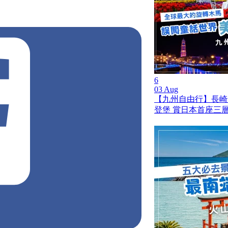
楓
美麗
賞楓
驚嘆
6
03 Aug
【九州自由行】長崎
登堡 賞日本首座三