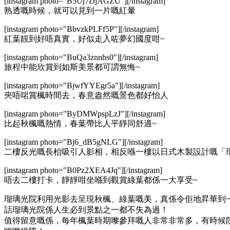
[instagram photo="B5Uj7DjAGZU"][/instagram]
熟透嘅時候，就可以見到一片嘅紅暈
[instagram photo="BbvzkPLFf5P"][/instagram]
紅葉靚到好唔真實，好似走入咗夢幻國度咁~
[instagram photo="BuQa3znnbs0"][/instagram]
旅程中能欣賞到如斯美景都可謂無悔~
[instagram photo="BjwfYYEgr5a"][/instagram]
夾唔啱賞楓時間去，春意盎然嘅景色都好怡人
[instagram photo="ByDMWpspLzJ"][/instagram]
比起秋楓嘅熱情，春葉帶比人平靜同舒適~
[instagram photo="Bj6_dB5gNLG"][/instagram]
二樓反光嘅長枱吸引人影相，相反喺一樓以日式木製設計嘅「
[instagram photo="B0Pz2XEA4Jq"][/instagram]
唔去二樓打卡，靜靜咁坐喺到觀賞綠葉都係一大享受~
瑠璃光院利用光影去呈現秋楓、綠葉嘅美，真係令佢地昇華到
話瑠璃光院係人生必到景點之一都不失為過！
值得留意嘅係，每年楓葉時期嚟參拜嘅人非常非常多，有時候