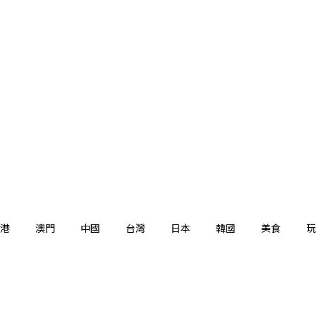
港
澳門
中國
台灣
日本
韓國
美食
玩