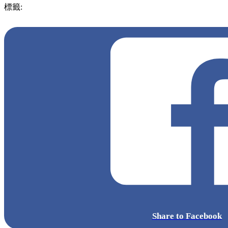
標籤:
中文(繁)
中文(繁)
玩樂
日本
日本
夢幻
京都
紅葉
寺廟
楓葉
紅
pll_61c2e526d35a7
pll_63c91d197401e
Share to Facebook