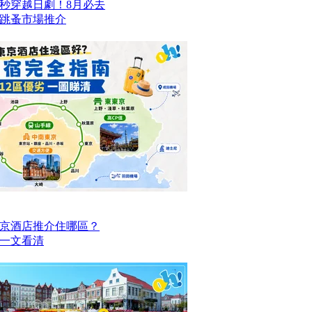
一秒穿越日劇！8月必去
跳蚤市場推介
京酒店推介住哪區？
點一文看清