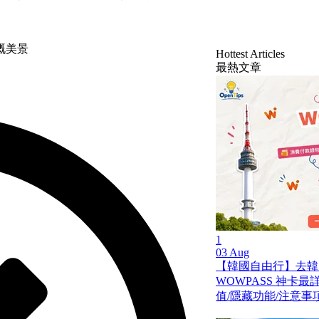
嘅美景
Hottest Articles
最熱文章
1
03 Aug
【韓國自由行】去韓
WOWPASS 神卡
值/隱藏功能/注意事