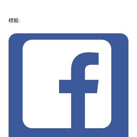
標籤:
中文(繁)
香港
香港
美食
深水埗
pll_616531d8b1450
煎
韭菜餃
水餃
韭菜
深水埗 / 長沙灣