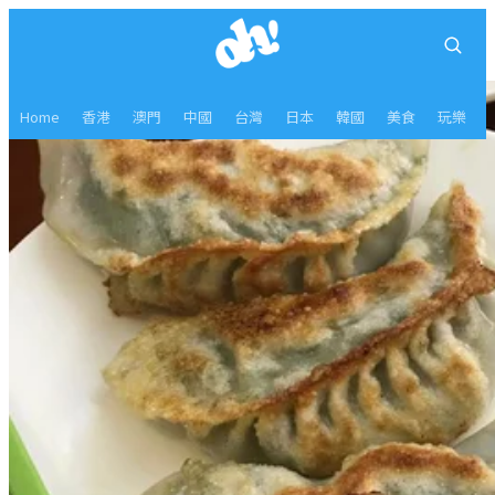
Home
香港
澳門
中國
台灣
日本
韓國
美食
玩樂