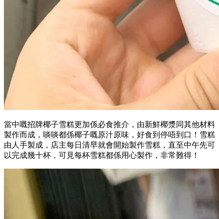
當中嘅招牌椰子雪糕更加係必食推介，由新鮮椰漿同其他材料
製作而成，啖啖都係椰子嘅原汁原味，好食到停唔到口！雪糕
由人手製成，店主每日清早就會開始製作雪糕，直至中午先可
以完成幾十杯，可見每杯雪糕都係用心製作，非常難得！