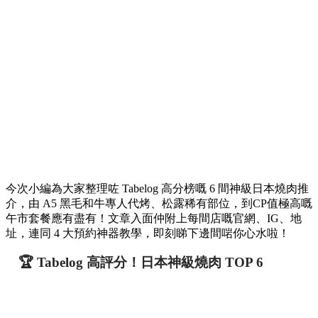
今次小編為大家整理咗 Tabelog 高分榜嘅 6 間神級日本燒肉推
介，由 A5 黑毛和牛專人代烤、松露稀有部位，到CP值極高嘅
午市套餐應有盡有！文章入面仲附上每間店嘅官網、IG、地
址，連同 4 大預約神器教學，即刻睇下邊間啱你心水啦！
🏆 Tabelog 高評分！日本神級燒肉 TOP 6