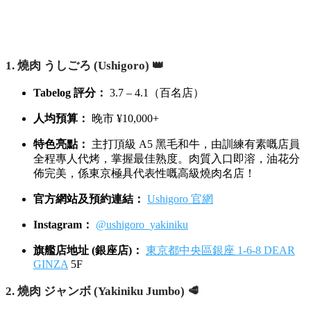
1. 燒肉 うしごろ (Ushigoro) 👑
Tabelog 評分：
3.7 – 4.1（百名店）
人均預算：
晚市 ¥10,000+
特色亮點：
主打頂級 A5 黑毛和牛，由訓練有素嘅店員
全程專人代烤，掌握最佳熟度。肉質入口即溶，油花分
佈完美，係東京極具代表性嘅高級燒肉名店！
官方網站及預約連結：
Ushigoro 官網
Instagram：
@ushigoro_yakiniku
旗艦店地址 (銀座店)：
東京都中央區銀座 1-6-8 DEAR
GINZA
5F
2. 燒肉 ジャンボ (Yakiniku Jumbo) 🥩