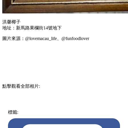
洪馨椰子
地址：新馬路果欄街14號地下
圖片來源：@lovemacau_life、@funfoodlover
點擊觀看全部相片:
標籤:
中文(繁)
澳門
澳門
美食
pll_606e7eaaa78bf
雪糕