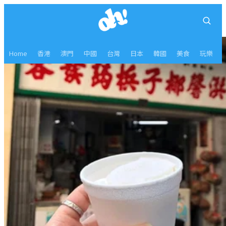
Home
香港
澳門
中國
台灣
日本
韓國
美食
玩樂