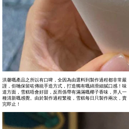
洪馨嘅產品之所以有口啤，全因為由選料到製作過程都非常嚴
謹，佢哋保留咗傳統手造方式，打造獨有嘅綿滑細膩口感！味
道方面，雪糕唔會好甜，反而係帶有滿滿嘅椰子香味，畀人一
種清新嘅感覺。由於製作過程繁複，雪糕每日只製作兩次，賣
完即止！