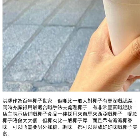
洪馨作為百年椰子世家，佢哋比一般人對椰子有更深嘅認識，
同時亦識得用最適合嘅手法去處理椰子，有非常豐富嘅經驗！
店主表示店鋪嘅椰子食品一律採用來自馬來西亞嘅椰子，呢款
椰子唔會太大個，但椰肉比一般椰子厚，而且帶有濃濃椰香
味，可以唔需要另外加糖、調味，都可以製成好好味嘅椰子美
食。