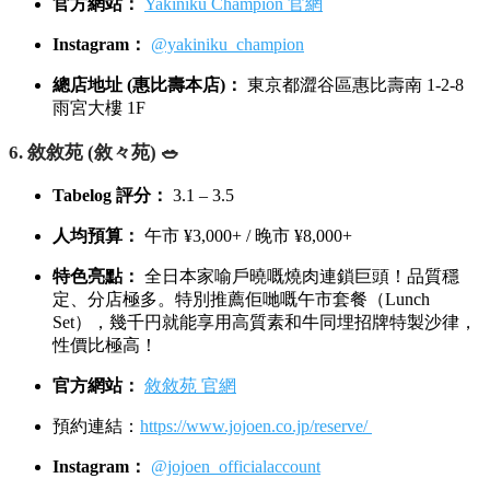
官方網站：
Yakiniku Champion 官網
Instagram：
@yakiniku_champion
總店地址 (惠比壽本店)：
東京都澀谷區惠比壽南 1-2-8
雨宮大樓 1F
6. 敘敘苑 (敘々苑) 🥗
Tabelog 評分：
3.1 – 3.5
人均預算：
午市 ¥3,000+ / 晚市 ¥8,000+
特色亮點：
全日本家喻戶曉嘅燒肉連鎖巨頭！品質穩
定、分店極多。特別推薦佢哋嘅午市套餐（Lunch
Set），幾千円就能享用高質素和牛同埋招牌特製沙律，
性價比極高！
官方網站：
敘敘苑 官網
預約連結：
https://www.jojoen.co.jp/reserve/
Instagram：
@jojoen_officialaccount