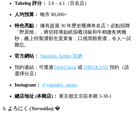
Tabelog 評分：
3.8 – 4.1（百名店）
人均預算：
晚市 ¥8,000+
特色亮點：
擁有超過 30 年歷史嘅傳奇名店！必點招牌
「野原燒」，將切得薄如紙張嘅頂級和牛稍微炙烤幾
秒，蘸上特製濃郁生蛋黃食，口感滑順香濃，令人一試
難忘。
官方網站：
Yakiniku Jumbo 官網
預約連結：可透過
TableCheck
或
OMAKASE
預約（請
選擇分店）
Instagram：
@yakiniku_jambo
總店地址 (本鄉店)：
東京都文京區本鄉 3-38-1
3. よろにく (Yoroniku) 💎