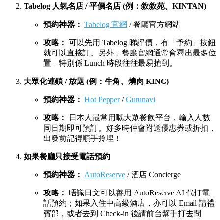
Tabelog 人氣名店 / 平價名店 (例：敘敘苑、KINTAN)
預約神器：
Tabelog 官網
/ 餐廳官方網站
攻略：
可以先用 Tabelog 睇評價，有「予約」按鈕
就可以直接訂。另外，餐廳官網通常會釋出最多位
置，特別係 Lunch 時段往往最易搶到。
大眾化連鎖 / 放題 (例：牛角、燒肉 KING)
預約神器：
Hot Pepper
/
Gurunavi
攻略：
日本人最常用嘅大眾餐飲平台，輸入人數
同日期即可預訂。好多時仲會附送優惠券或折扣，
出發前記得順手拎埋！
如果餐廳只接受電話預約
預約神器：
AutoReserve
/ 酒店 Concierge
攻略：
唔識日文可以善用 AutoReserve AI 代打電
話預約；如果入住中高級酒店，亦可以 Email 請禮
賓部，或者去到 Check-in 後請前台幫手打去問