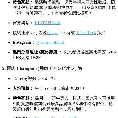
特色亮點：
裝潢時尚優雅，深受年輕人同女性歡迎。招
牌菜包括熟成 30 天嘅濃郁熟成牛舌，以及賣相超打卡嘅
「和牛海膽壽司」，午市套餐性價比極高！
官方網站：
KINTAN 官網
預約連結：可透過
kkday
tabelog 或
TableCheck
預約
Instagram：
@kintan_official_
熱門分店地址 (惠比壽店)：
東京都澀谷區惠比壽西 1-10-
3 FB大樓 1F/2F
5. 燒肉 Champion (焼肉チャンピオン) 🐂
Tabelog 評分：
3.4 – 3.6
人均預算：
午市 ¥2,500+ / 晚市 ¥7,000+
特色亮點：
採用「一頭牛買入」模式，因此客人可以用
相對實惠嘅價錢食到最高品質嘅 A5 和牛稀有部位。秘
製燒肉醬汁與肉香完美融合，經典耐吃。