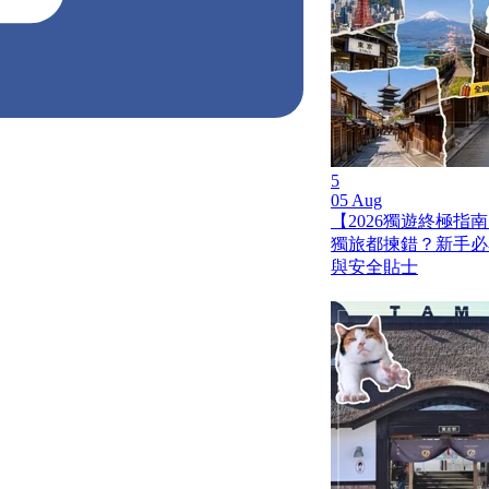
5
05 Aug
【2026獨遊終極指南
獨旅都揀錯？新手必
與安全貼士