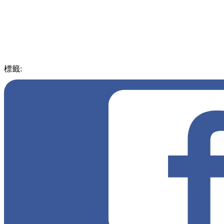
標籤:
中文(繁)
pll_60420419c2939
深圳
中國
玩樂
中國