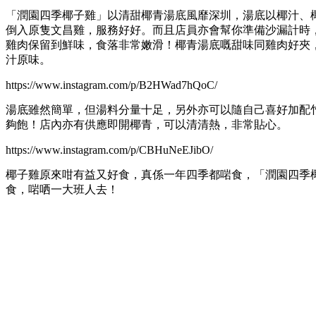
「潤園四季椰子雞」以清甜椰青湯底風靡深圳，湯底以椰汁、
倒入原隻文昌雞，服務好好。而且店員亦會幫你準備沙漏計時
雞肉保留到鮮味，食落非常嫩滑！椰青湯底嘅甜味同雞肉好夾
汁原味。
https://www.instagram.com/p/B2HWad7hQoC/
湯底雖然簡單，但湯料分量十足，另外亦可以隨自己喜好加配
夠飽！店內亦有供應即開椰青，可以清清熱，非常貼心。
https://www.instagram.com/p/CBHuNeEJibO/
椰子雞原來咁有益又好食，真係一年四季都啱食，「潤園四季
食，啱哂一大班人去！