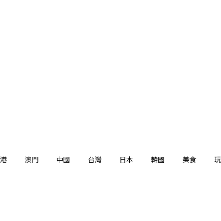
港
澳門
中國
台灣
日本
韓國
美食
玩