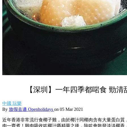
【深圳】一年四季都啱食 勁清
中國
玩樂
By
放假去邊 Openholidays
on 05 Mar 2021
近年香港非常流行食椰子雞，由於椰汁同椰肉含有大量蛋白質
肉一齊煮！雞肉吸收咗椰汁嘅精華之後，除咗會散發淡淡椰香