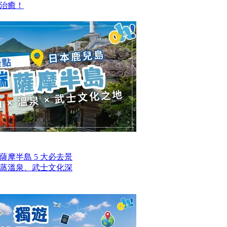
治癒！
摩半島 5 大必去景
蒸溫泉、武士文化深