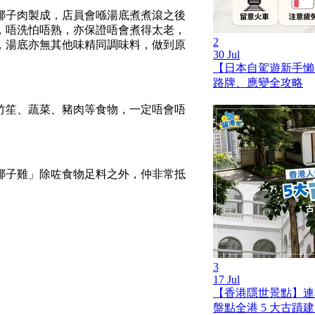
椰子肉製成，店員會喺湯底煮煮滾之後
，唔洗怕唔熟，亦保證唔會煮得太老，
2
，湯底亦無其他味精同調味料，做到原
30 Jul
【日本自駕遊新手懶
路牌、應變全攻略
竹笙、蔬菜、豬肉等食物，一定唔會唔
椰子雞」除咗食物足料之外，仲非常抵
3
17 Jul
【香港隱世景點】連
盤點全港 5 大古蹟