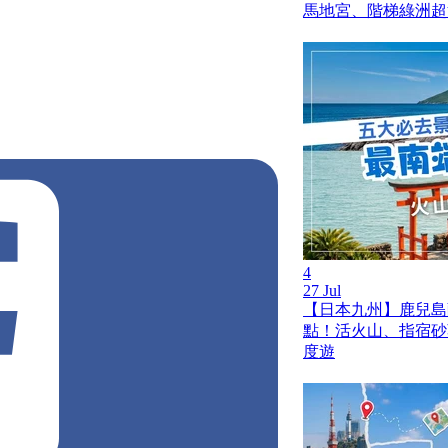
馬地宮、階梯綠洲超
4
27 Jul
【日本九州】鹿兒島薩
點！活火山、指宿砂
度遊