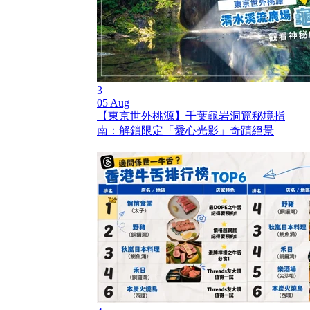
3
05 Aug
【東京世外桃源】千葉龜岩洞窟秘境指
南：解鎖限定「愛心光影」奇蹟絕景