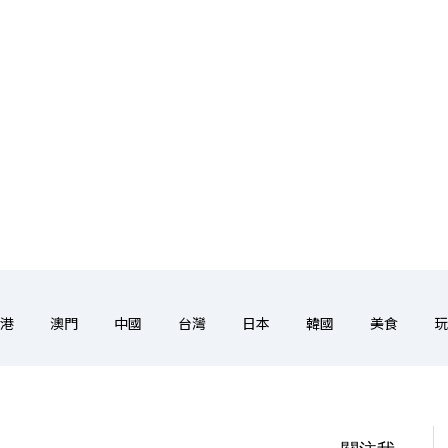
港
澳門
中國
台灣
日本
韓國
美食
玩