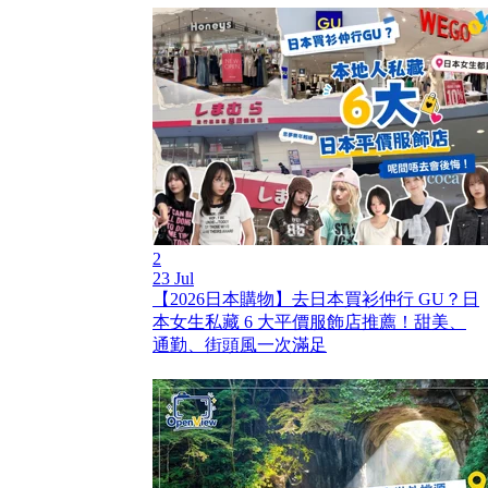
2
23 Jul
【2026日本購物】去日本買衫仲行 GU？日
本女生私藏 6 大平價服飾店推薦！甜美、
通勤、街頭風一次滿足