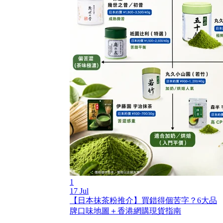
1
17 Jul
【日本抹茶粉推介】買錯得個苦字？6大品
牌口味地圖＋香港網購現貨指南