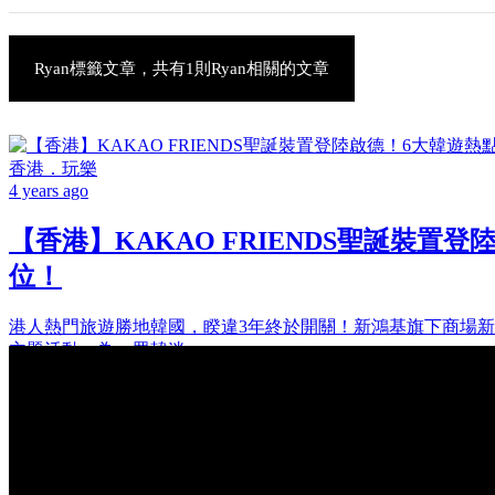
Ryan標籤文章，共有1則Ryan相關的文章
香港．玩樂
4 years ago
【香港】KAKAO FRIENDS聖誕裝置
位！
港人熱門旅遊勝地韓國，睽違3年終於開關！新鴻基旗下商場新蒲崗
主題活動，為一眾韓迷...