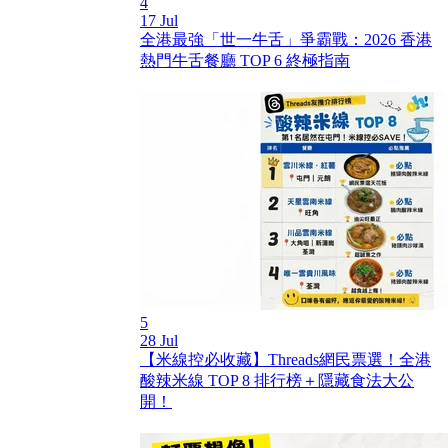
4
17 Jul
全港最強「世一牛舌」爭霸戰：2026 香港
熱門牛舌餐廳 TOP 6 終極指南
5
28 Jul
【米線控必收藏】Threads網民票選！全港
酸辣米線 TOP 8 排行榜＋隱藏食法大公
開！