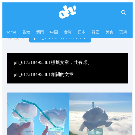
Home
香港
澳門
中國
台灣
日本
韓國
美食
玩樂
標籤：
pll_617a18495afb1
pll_617a18495afb1標籤文章，共有2則
pll_617a18495afb1相關的文章