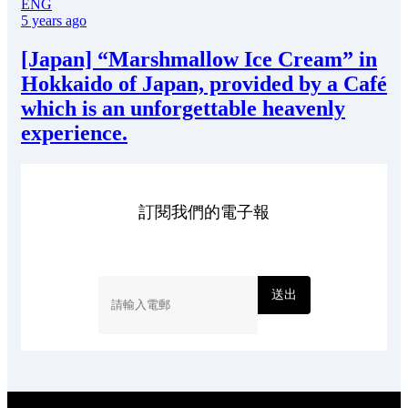
ENG
5 years ago
[Japan] “Marshmallow Ice Cream” in
Hokkaido of Japan, provided by a Café
which is an unforgettable heavenly
experience.
訂閱我們的電子報
送出