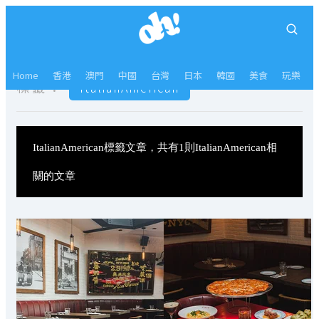
Home
香港
澳門
中國
台灣
日本
韓國
美食
玩樂
標籤：
ItalianAmerican
ItalianAmerican標籤文章，共有1則ItalianAmerican相
關的文章