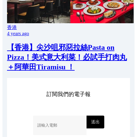
香港
4 years ago
【香港】尖沙咀邪惡拉絲Pasta on
Pizza！美式意大利菜！必試手打肉丸
＋阿華田Tiramisu ！
訂閱我們的電子報
送出