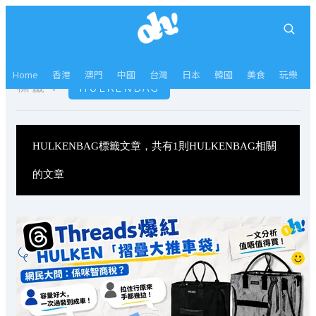
Home
香港
澳門
中國
台灣
日本
韓國
美食
玩樂
標籤：
HULKENBAG
HULKENBAG標籤文章，共有1則HULKENBAG相關
的文章