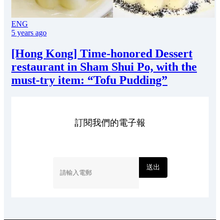
ENG
5 years ago
[Hong Kong] Time-honored Dessert
restaurant in Sham Shui Po, with the
must-try item: “Tofu Pudding”
訂閱我們的電子報
送出