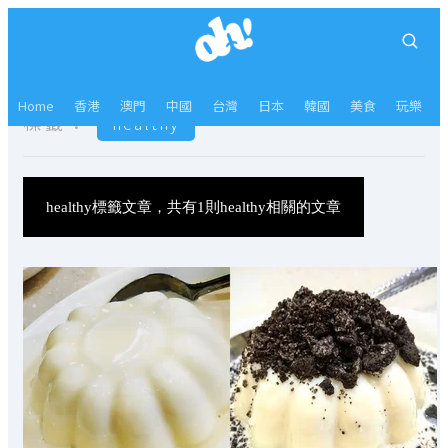
Home
香港
澳門
中國
台灣
日本
韓國
美食
玩樂
標籤：
healthy
healthy標籤文章，共有1則healthy相關的文章