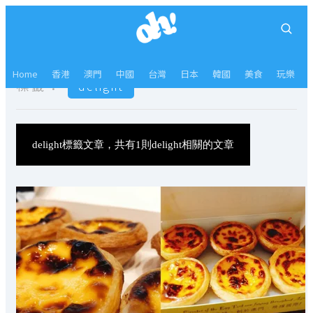
Home
香港
澳門
中國
台灣
日本
韓國
美食
玩樂
標籤：
delight
delight標籤文章，共有1則delight相關的文章