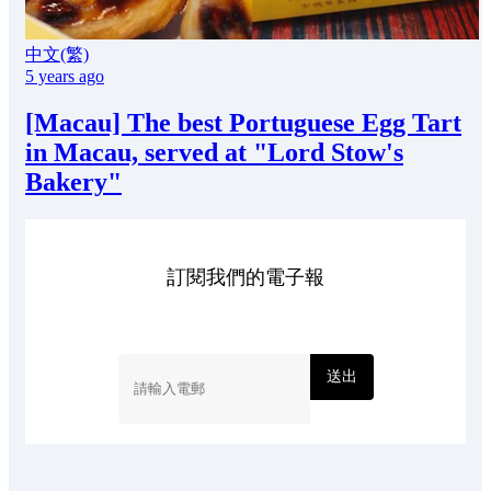
中文(繁)
5 years ago
[Macau] The best Portuguese Egg Tart
in Macau, served at "Lord Stow's
Bakery"
訂閱我們的電子報
送出