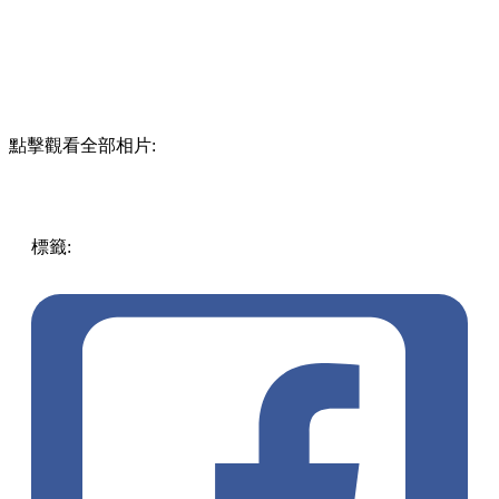
點擊觀看全部相片:
標籤:
Taiwan
台灣
台灣
台灣旅遊
蜘蛛俠
台北自由行
2026大
稻埕夏日節
大稻埕碼頭
台北煙花
台北打卡
台北景點
北北