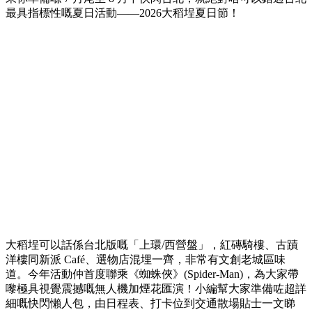
最具指標性嘅夏日活動——2026大稻埕夏日節！
大稻埕可以話係台北版嘅「上環/西營盤」，紅磚騎樓、古蹟
洋樓同新派 Café、選物店混埋一齊，非常有文創老城區味
道。今年活動仲首度聯乘《蜘蛛俠》(Spider-Man)，為大家帶
嚟極具視覺震撼嘅無人機加煙花匯演！小編幫大家準備咗超詳
細嘅快閃懶人包，由日程表、打卡位到交通散場貼士一文睇