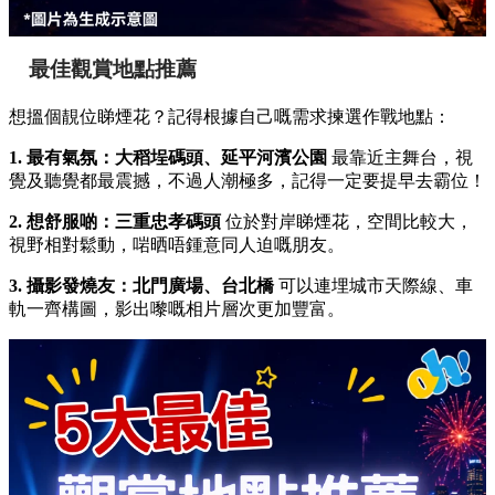
最佳觀賞地點推薦
想搵個靚位睇煙花？記得根據自己嘅需求揀選作戰地點：
1. 最有氣氛：大稻埕碼頭、延平河濱公園
最靠近主舞台，視
覺及聽覺都最震撼，不過人潮極多，記得一定要提早去霸位！
2. 想舒服啲：三重忠孝碼頭
位於對岸睇煙花，空間比較大，
視野相對鬆動，啱晒唔鍾意同人迫嘅朋友。
3. 攝影發燒友：北門廣場、台北橋
可以連埋城市天際線、車
軌一齊構圖，影出嚟嘅相片層次更加豐富。