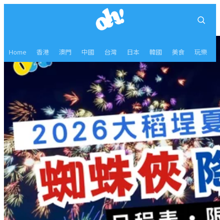
Home
香港
澳門
中國
台灣
日本
韓國
美食
玩樂