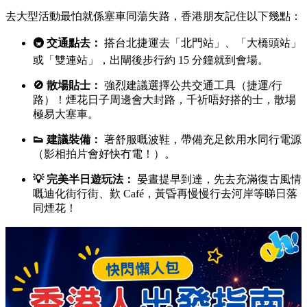
去大型活動最怕就係塞車同蕩失路，香港朋友記住以下幾點：
🚇 交通點去：
搭台北捷運去「北門站」、「大橋頭站」
或「雙連站」，出閘後步行約 15 分鐘就到會場。
🚫 散場貼士：
強烈建議選擇公共交通工具（捷運/行
路）！煙花日子周邊會大封路，千祈唔好搭的士，散場
極易大塞車。
👟 建議裝備：
著舒服嘅波鞋，帶備充足飲用水同行電源
（影相拍片會好快冇電！）。
💡 完美半日遊玩法：
晏晝提早到達，先去充滿復古風情
嘅迪化街行街、歎 Café，黃昏再慢慢行去河岸等睇日落
同煙花！