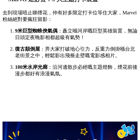
去到現場唔止睇煙花，仲有好多限定打卡位等住大家，Marvel
粉絲絕對要瘋狂留影：
9米巨型蜘蛛俠氣偶
：矗立喺河岸嘅巨型英雄裝置，無論
日頭定夜晚影相都超級有氣勢！
復古顛倒屋
：畀大家打破地心引力，反重力倒掛喺台北
老街景之中，輕鬆影出飛簷走壁嘅電影感相片。
180米水岸光廊
：沿河邊散步必經嘅主題燈飾，煙花前後
漫步都好有浪漫氣氛。