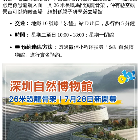
必定係恐龍廳入面一具 26 米長嘅馬門溪龍骨架，仲有懸空觀
景台可以俯瞰全場，絕對係親子研學必去場館！
交通：
地鐵 16 號線「沙壆」站 D 出口，步行約 5 分鐘
時間：
星期二至日 10:00 - 18:00；星期一閉館
🎟️ 預約連結/方法：
透過微信小程序搜尋「深圳自然博
物館」進行實名預約。