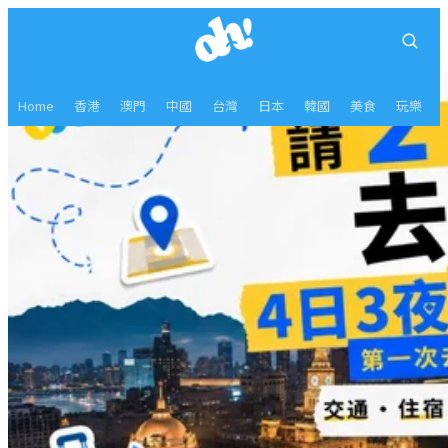
Home
香港
澳門
中國
台灣
日本
韓國
美食
玩樂