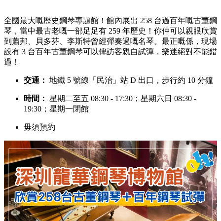
全國最大嘅歷史鋼琴專題館！館內展出 258 台過百年嘅古董鋼
琴，當中最古老嘅一部足足有 259 年歷史！你仲可以親眼欣賞
到蕭邦、貝多芬、李斯特曾經彈奏過嘅名琴。最正嘅係，現場
設有 3 台百年古董鋼琴可以俾訪客親自試彈，樂迷絕對不能錯
過！
交通：
地鐵 5 號線「民治」站 D 出口，步行約 10 分鐘
時間：
星期二至五 08:30 - 17:30；星期六日 08:30 -
19:30；星期一閉館
毋須預約