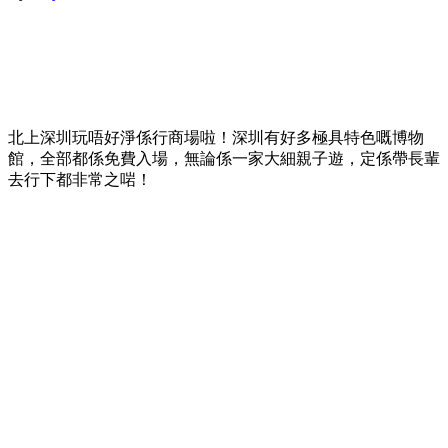
北上深圳玩唔好淨係行商場啦！深圳有好多極具特色嘅博物
館，全部都係免費入場，無論係一家大細親子遊，定係帶長輩
去行下都非常之啱！