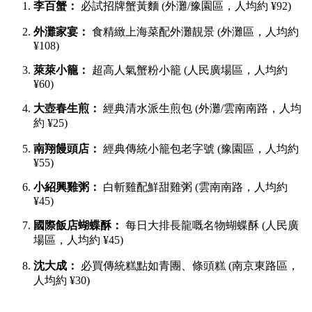
李百蟹：
必試招牌蟹黃麵 (外灘/豫園區，人均約 ¥92)
外灘家宴：
食精緻上海菜配外灘靚景 (外灘區，人均約
¥108)
萊萊小籠：
超高人氣蟹粉小籠 (人民廣場區，人均約
¥60)
大壺春生煎：
經典清水派生煎包 (外灘/雲南南路，人均
約 ¥25)
南翔饅頭店：
經典傳統小籠包老字號 (豫園區，人均約
¥55)
小紹興雞粥：
白斬雞配鮮甜雞粥 (雲南南路，人均約
¥45)
國際飯店蝴蝶酥：
每日大排長龍嘅名物蝴蝶酥 (人民廣
場區，人均約 ¥45)
沈大成：
必買傳統糕點如青團、條頭糕 (南京東路區，
人均約 ¥30)