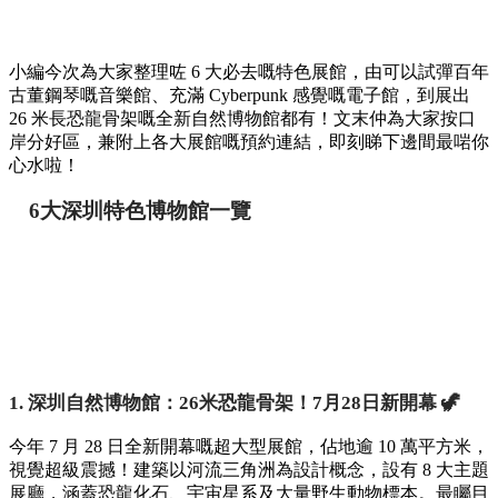
小編今次為大家整理咗 6 大必去嘅特色展館，由可以試彈百年
古董鋼琴嘅音樂館、充滿 Cyberpunk 感覺嘅電子館，到展出
26 米長恐龍骨架嘅全新自然博物館都有！文末仲為大家按口
岸分好區，兼附上各大展館嘅預約連結，即刻睇下邊間最啱你
心水啦！
6大深圳特色博物館一覽
1. 深圳自然博物館：26米恐龍骨架！7月28日新開幕 🦖
今年 7 月 28 日全新開幕嘅超大型展館，佔地逾 10 萬平方米，
視覺超級震撼！建築以河流三角洲為設計概念，設有 8 大主題
展廳，涵蓋恐龍化石、宇宙星系及大量野生動物標本。最矚目