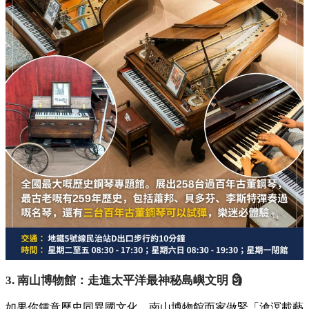
3. 南山博物館：走進太平洋最神秘島嶼文明 🗿
如果你鍾意歷史同異國文化，南山博物館而家做緊「滄溟載藝