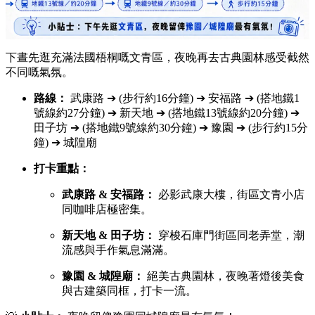
下晝先逛充滿法國梧桐嘅文青區，夜晚再去古典園林感受截然
不同嘅氣氛。
路線：
武康路 ➔ (步行約16分鐘) ➔ 安福路 ➔ (搭地鐵1
號線約27分鐘) ➔ 新天地 ➔ (搭地鐵13號線約20分鐘) ➔
田子坊 ➔ (搭地鐵9號線約30分鐘) ➔ 豫園 ➔ (步行約15分
鐘) ➔ 城隍廟
打卡重點：
武康路 & 安福路：
必影武康大樓，街區文青小店
同咖啡店極密集。
新天地 & 田子坊：
穿梭石庫門街區同老弄堂，潮
流感與手作氣息滿滿。
豫園 & 城隍廟：
絕美古典園林，夜晚著燈後美食
與古建築同框，打卡一流。