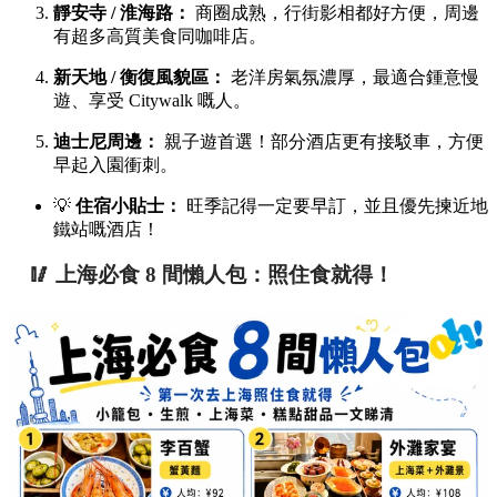
靜安寺 / 淮海路：
商圈成熟，行街影相都好方便，周邊
有超多高質美食同咖啡店。
新天地 / 衡復風貌區：
老洋房氣氛濃厚，最適合鍾意慢
遊、享受 Citywalk 嘅人。
迪士尼周邊：
親子遊首選！部分酒店更有接駁車，方便
早起入園衝刺。
💡
住宿小貼士：
旺季記得一定要早訂，並且優先揀近地
鐵站嘅酒店！
🥢 上海必食 8 間懶人包：照住食就得！