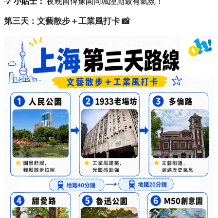
💡
小貼士：
夜晚留俾豫園同城隍廟最有氣氛！
第三天：文藝散步＋工業風打卡 📸