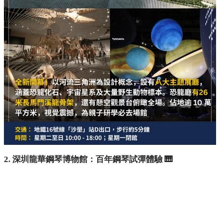
2. 深圳龍華鋼琴博物館：百年鋼琴試彈體驗 🎹