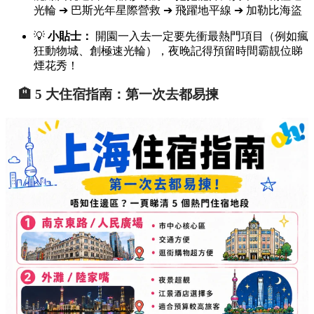
光輪 ➔ 巴斯光年星際營救 ➔ 飛躍地平線 ➔ 加勒比海盜
💡
小貼士：
開園一入去一定要先衝最熱門項目（例如瘋
狂動物城、創極速光輪），夜晚記得預留時間霸靚位睇
煙花秀！
🏨 5 大住宿指南：第一次去都易揀