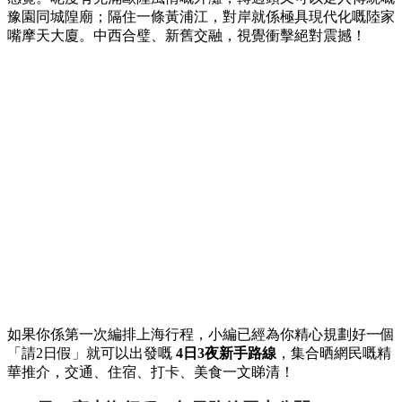
豫園同城隍廟；隔住一條黃浦江，對岸就係極具現代化嘅陸家
嘴摩天大廈。中西合璧、新舊交融，視覺衝擊絕對震撼！
如果你係第一次編排上海行程，小編已經為你精心規劃好一個
「請2日假」就可以出發嘅
4日3夜新手路線
，集合晒網民嘅精
華推介，交通、住宿、打卡、美食一文睇清！