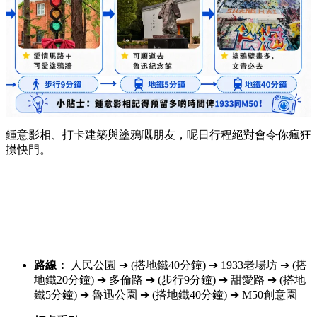
鍾意影相、打卡建築與塗鴉嘅朋友，呢日行程絕對會令你瘋狂
㩒快門。
路線：
人民公園 ➔ (搭地鐵40分鐘) ➔ 1933老場坊 ➔ (搭
地鐵20分鐘) ➔ 多倫路 ➔ (步行9分鐘) ➔ 甜愛路 ➔ (搭地
鐵5分鐘) ➔ 魯迅公園 ➔ (搭地鐵40分鐘) ➔ M50創意園