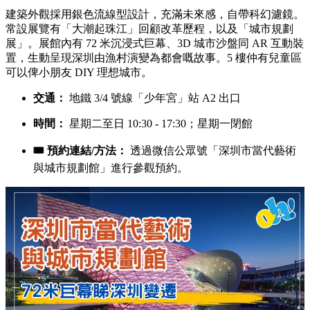
建築外觀採用銀色流線型設計，充滿未來感，自帶科幻濾鏡。
常設展覽有「大潮起珠江」回顧改革歷程，以及「城市規劃
展」。展館內有 72 米沉浸式巨幕、3D 城市沙盤同 AR 互動裝
置，生動呈現深圳由漁村演變為都會嘅故事。5 樓仲有兒童區
可以俾小朋友 DIY 理想城市。
交通：
地鐵 3/4 號線「少年宮」站 A2 出口
時間：
星期二至日 10:30 - 17:30；星期一閉館
🎟️ 預約連結/方法：
透過微信公眾號「深圳市當代藝術
與城市規劃館」進行參觀預約。