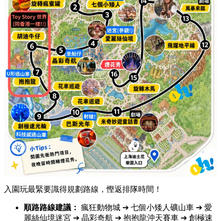
入園玩最緊要識得規劃路線，慳返排隊時間！
順路路線建議：
瘋狂動物城 ➔ 七個小矮人礦山車 ➔ 愛
麗絲仙境迷宮 ➔ 晶彩奇航 ➔ 抱抱龍沖天賽車 ➔ 創極速