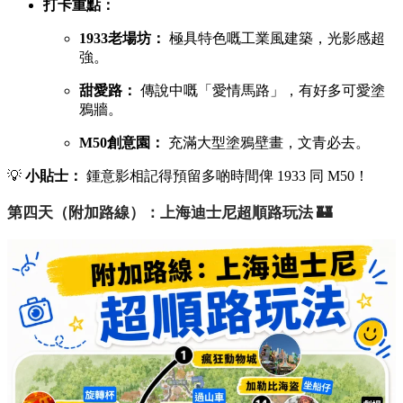
打卡重點：
1933老場坊：
極具特色嘅工業風建築，光影感超
強。
甜愛路：
傳說中嘅「愛情馬路」，有好多可愛塗
鴉牆。
M50創意園：
充滿大型塗鴉壁畫，文青必去。
💡
小貼士：
鍾意影相記得預留多啲時間俾 1933 同 M50！
第四天（附加路線）：上海迪士尼超順路玩法 🏰