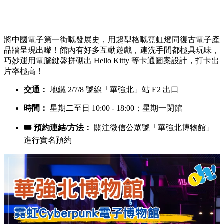
將中國電子第一街嘅發展史，用超型格嘅霓虹燈同復古電子產
品牆呈現出嚟！館內有好多互動遊戲，連洗手間都極具玩味，
巧妙運用電腦鍵盤拼砌出 Hello Kitty 等卡通圖案設計，打卡出
片率極高！
交通：
地鐵 2/7/8 號線「華強北」站 E2 出口
時間：
星期二至日 10:00 - 18:00；星期一閉館
🎟️ 預約連結/方法：
關注微信公眾號「華強北博物館」
進行實名預約