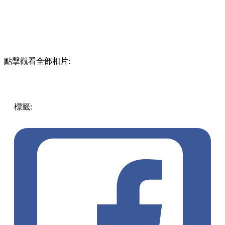
點擊觀看全部相片:
標籤:
中國
China
上海迪士尼
上海
中國旅遊
上海好去處
上
海行程
上海自由行
上海Citywalk
外灘
豫園
上海美食