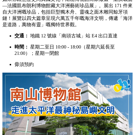
—法國凱布朗利博物館藏大洋洲藝術珍品展」。展出 171 件來
自大洋洲嘅珍品，包括巨型獨木舟、靈魂之面木雕同鯨牙項
鏈！展覽以四大篇章呈現六萬五千年嘅海洋文明，傳遞「海洋
是道路，萬物有靈」嘅獨特世界觀。
交通：
地鐵 12 號線「南頭古城」站 E4 出口直達
時間：
星期二至日 10:00 - 18:00（星期六延長至
21:00）；星期一閉館
毋須預約