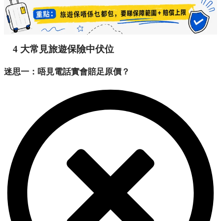
4 大常見旅遊保險中伏位
迷思一：唔見電話實會賠足原價？