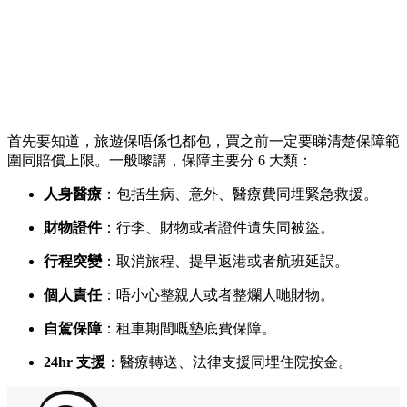
首先要知道，旅遊保唔係乜都包，買之前一定要睇清楚保障範
圍同賠償上限。一般嚟講，保障主要分 6 大類：
人身醫療
：包括生病、意外、醫療費同埋緊急救援。
財物證件
：行李、財物或者證件遺失同被盜。
行程突變
：取消旅程、提早返港或者航班延誤。
個人責任
：唔小心整親人或者整爛人哋財物。
自駕保障
：租車期間嘅墊底費保障。
24hr 支援
：醫療轉送、法律支援同埋住院按金。