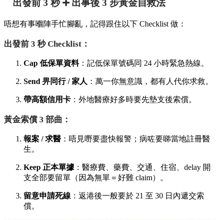
出發前 3 秒 ➕ 出事後 3 步黃金自救法
唔想有事嗰陣手忙腳亂，記得跟住以下 Checklist 做：
出發前 3 秒 Checklist：
Cap 低保單資料
：記低保單號碼同 24 小時緊急熱線。
Send 畀同行 / 家人
：萬一你無意識，都有人代你求救。
帶高額信用卡
：外地醫療好多時要先墊支後索償。
黃金索償 3 部曲：
報案 / 求醫
：唔見嘢要盡快報警；病咗要睇當地註冊醫
生。
Keep 正本單據
：醫療費、藥費、交通、住宿、delay 開
支全部要留單（因為無單＝好難 claim）。
留意申請死線
：返港後一般要於 21 至 30 日內遞交索
償。