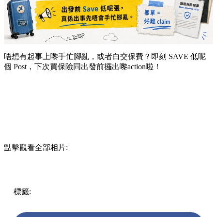
唔想有起事上嚟手忙腳亂，或者白交保費？即刻 SAVE 低呢
個 Post，下次買保險同出發前攞出嚟action啦！
點擊觀看全部相片:
標籤:
Hong Kong
香港
旅遊保險
旅遊攻略
保險陷阱
索償教
學
旅遊保險比較
飛機延誤
遺失手機