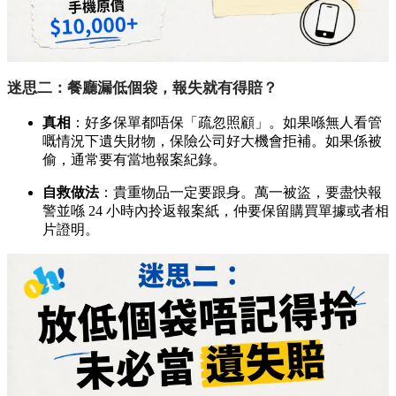
迷思二：餐廳漏低個袋，報失就有得賠？
真相
：好多保單都唔保「疏忽照顧」。如果喺無人看管
嘅情況下遺失財物，保險公司好大機會拒補。如果係被
偷，通常要有當地報案紀錄。
自救做法
：貴重物品一定要跟身。萬一被盜，要盡快報
警並喺 24 小時內拎返報案紙，仲要保留購買單據或者相
片證明。