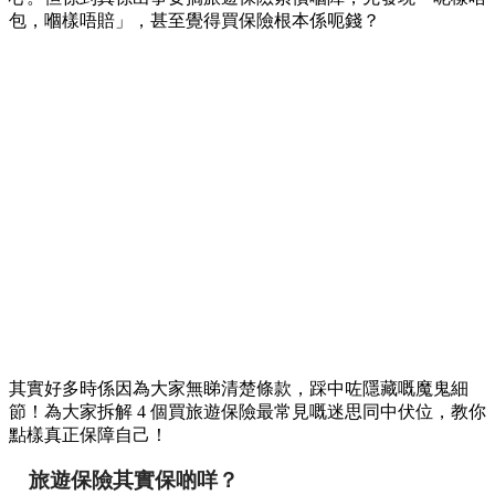
包，嗰樣唔賠」，甚至覺得買保險根本係呃錢？
其實好多時係因為大家無睇清楚條款，踩中咗隱藏嘅魔鬼細
節！為大家拆解 4 個買旅遊保險最常見嘅迷思同中伏位，教你
點樣真正保障自己！
旅遊保險其實保啲咩？