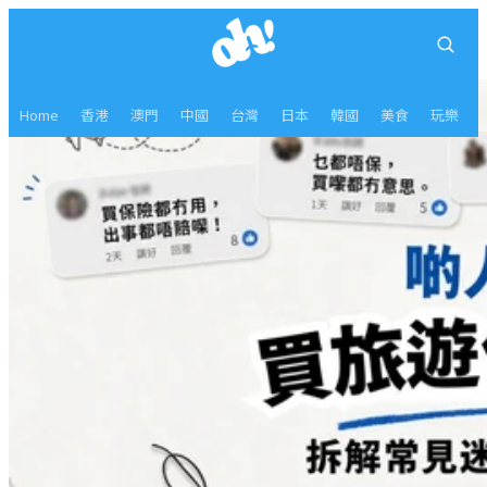
Home
香港
澳門
中國
台灣
日本
韓國
美食
玩樂