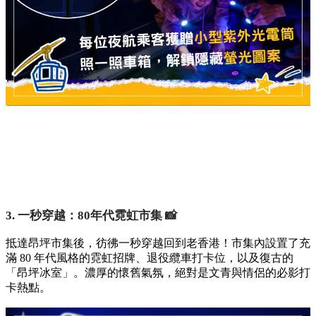
3. 一秒穿越：80年代霓虹市集 📸
抵達昂坪市集後，彷彿一秒穿越回到老香港！市集內設置了充
滿 80 年代風格的霓虹招牌、退役纜車打卡位，以及復古的
「昂坪冰室」。濃厚的懷舊氣氛，絕對是文青與情侶的必影打
卡熱點。