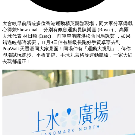
大會較早前請咗多位香港運動精英親臨現場，同大家分享備戰
心得兼Show quali，分別有佩劍運動員陳樂熹 (Royce) 、高爾
夫球代表 林日曦 (Issac) 、前單車港隊洪松蔭同馬詠茹 ，如果
錯過咗都唔緊要，11月9日仲有星級長跑好手黃卓寧去到
PopWalk天晉滙同大家見面！同場仲有「運動大挑戰」，俾你
即場試玩跑步、平板支撐、手球九宮格等運動體驗，一家大細
去玩都超正！