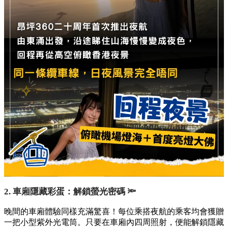
2. 車廂隱藏彩蛋：解鎖螢光密碼 🔦
晚間的車廂體驗同樣充滿驚喜！每位乘搭夜航的乘客均會獲贈
一把小型紫外光電筒。只要在車廂內四周照射，便能解鎖隱藏