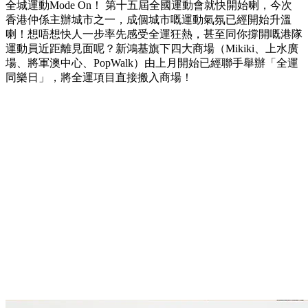
全城運動Mode On！ 第十五屆全國運動會就快開始喇，今次
香港仲係主辦城市之一，成個城市嘅運動氣氛已經開始升溫
喇！想唔想快人一步率先感受全運狂熱，甚至同你撐開嘅港隊
運動員近距離見面呢？新鴻基旗下四大商場（Mikiki、上水廣
場、將軍澳中心、PopWalk）由上月開始已經聯手舉辦「全運
同樂日」，將全運項目直接搬入商場！