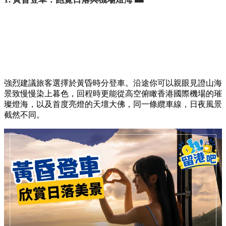
強烈建議旅客選擇於黃昏時分登車。沿途你可以親眼見證山海
景致慢慢染上暮色，回程時更能從高空俯瞰香港國際機場的璀
璨燈海，以及首度亮燈的天壇大佛，同一條纜車線，日夜風景
截然不同。