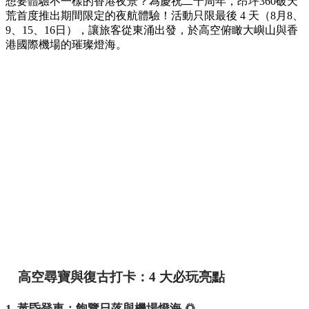
想要體驗不一樣的香港夜景？為慶祝二十周年，昂坪360破天
荒首度推出期間限定的夜航體驗！活動只限最後 4 天（8月8、
9、15、16日），讓旅客從東涌出發，於高空俯瞰大嶼山與香
港國際機場的璀璨燈海。
高空尋寶與復古打卡：4 大必玩亮點
1. 黃昏登車：飽覽日落與機場燈海 🌅