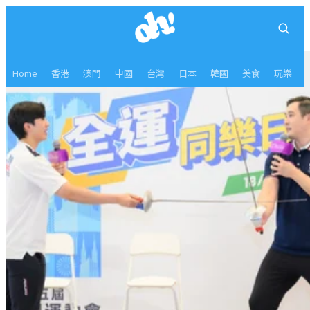
Home
香港
澳門
中國
台灣
日本
韓國
美食
玩樂