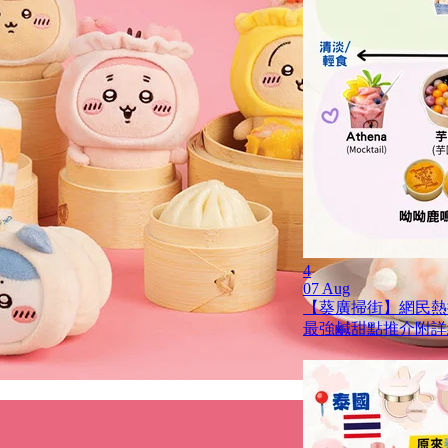
4
07 Aug
【葵廣掃街】網民熱推
最強鹹甜點推介附詳細