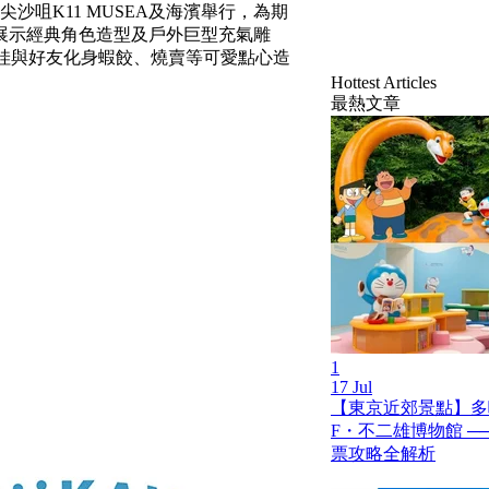
日在尖沙咀K11 MUSEA及海濱舉行，為期
展示經典角色造型及戶外巨型充氣雕
卡哇與好友化身蝦餃、燒賣等可愛點心造
Hottest Articles
最熱文章
1
17 Jul
【東京近郊景點】多
F・不二雄博物館 ─
票攻略全解析