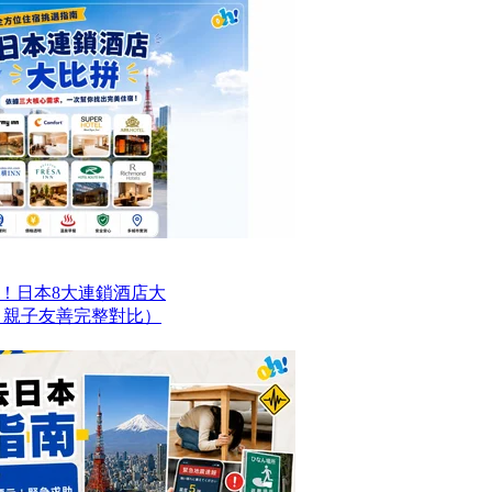
！日本8大連鎖酒店大
、親子友善完整對比）