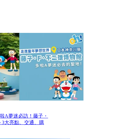
啦A夢迷必訪！藤子・
─ 3大亮點、交通、購