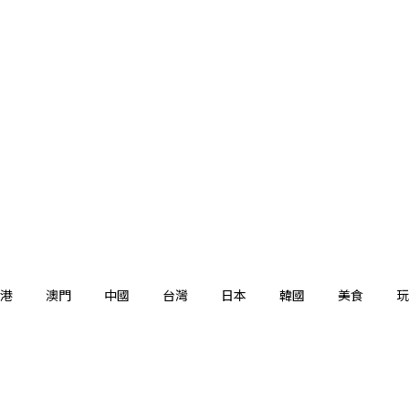
港
澳門
中國
台灣
日本
韓國
美食
玩