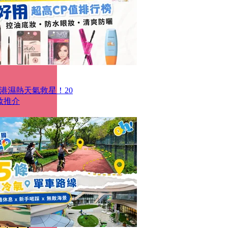
香港濕熱天氣救星！20
妝推介