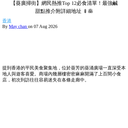
【葵廣掃街】網民熱推Top 12必食清單！最強鹹
甜點推介附詳細地址 🍢🥞
香港
By
May chan
on 07 Aug 2026
提到香港的平民美食聚集地，位於葵芳的葵涌廣場一直深受本
地人與遊客喜愛。商場內幾層樓密密麻麻開滿了上百間小食
店，初次到訪往往容易迷失在各條走廊中。