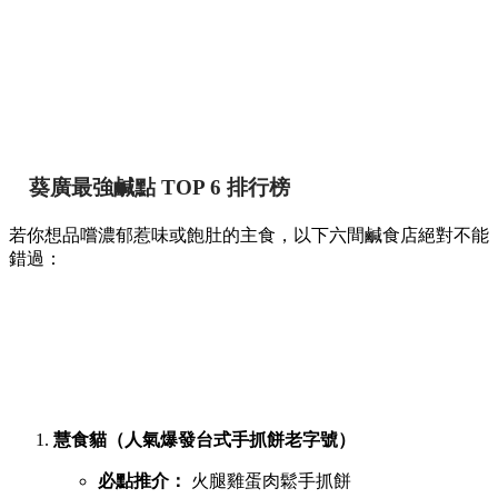
葵廣最強鹹點 TOP 6 排行榜
若你想品嚐濃郁惹味或飽肚的主食，以下六間鹹食店絕對不能
錯過：
慧食貓（人氣爆發台式手抓餅老字號）
必點推介：
火腿雞蛋肉鬆手抓餅