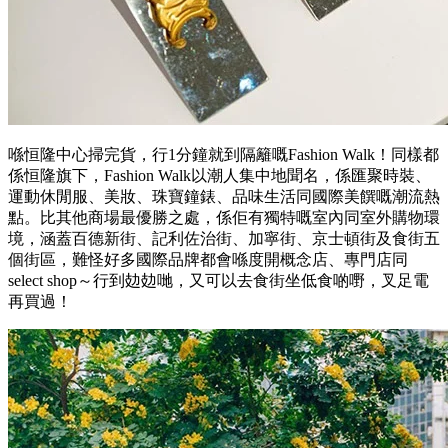
喺恒隆中心掃完貨，行1分鐘就到隔籬嘅Fashion Walk！同樣都
係恒隆旗下，Fashion Walk以潮人集中地聞名，係匯聚時裝、
運動休閒服、美妝、珠寶鐘錶、品味生活同國際美饌嘅潮流熱
點。比其他商場最優勝之處，係佢有獨特嘅室內同室外購物環
境，涵蓋百德新街、記利佐治街、加寧街、京士頓街及食街五
個街區，難怪好多國際品牌都會喺度開概念店、專門店同
select shop～行到攰攰哋，又可以去食街坐低食啲嘢，叉足電
再買過！