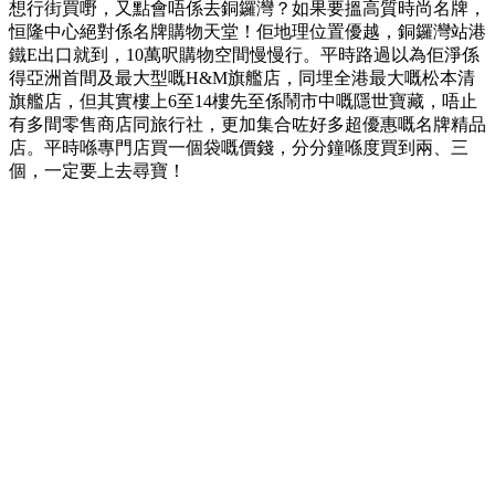
想行街買嘢，又點會唔係去銅鑼灣？如果要搵高質時尚名牌，
恒隆中心絕對係名牌購物天堂！佢地理位置優越，銅鑼灣站港
鐵E出口就到，10萬呎購物空間慢慢行。平時路過以為佢淨係
得亞洲首間及最大型嘅H&M旗艦店，同埋全港最大嘅松本清
旗艦店，但其實樓上6至14樓先至係鬧市中嘅隱世寶藏，唔止
有多間零售商店同旅行社，更加集合咗好多超優惠嘅名牌精品
店。平時喺專門店買一個袋嘅價錢，分分鐘喺度買到兩、三
個，一定要上去尋寶！