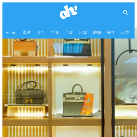
Home
香港
澳門
中國
台灣
日本
韓國
美食
玩樂