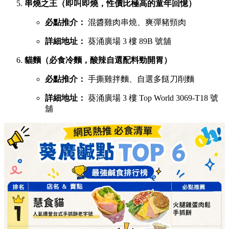
串燒之王（即叫即燒，性價比極高的童年回憶）
必點推介：
混醬雞肉串燒、爽彈豬頸肉
詳細地址：
葵涌廣場 3 樓 89B 號舖
貓麵（必食冷麵，酸辣自選配料勁開胃）
必點推介：
手撕雞拌麵、自選多餸刀削麵
詳細地址：
葵涌廣場 3 樓 Top World 3069-T18 號
舖