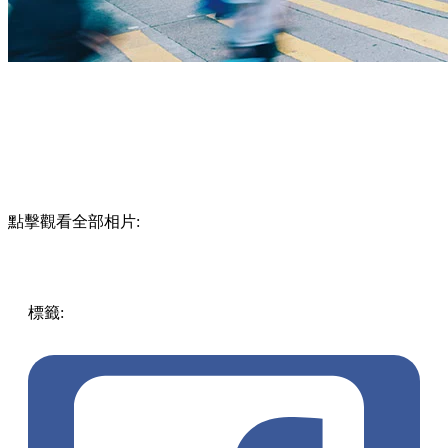
點擊觀看全部相片:
標籤:
中文(繁)
香港
玩樂
香港好去處
銅鑼灣好去處
灣仔 /
銅鑼灣 / 大坑
恒隆中心