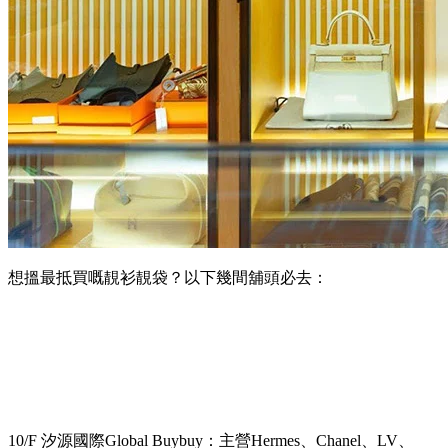
想搵最抵買嘅靚衫靚袋？以下幾間舖頭必去：
10/F 汐源國際Global Buybuy：主營Hermes、Chanel、LV、