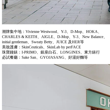
潮牌集中地：Vivienne Westwood、Y-3、D-Mop、HOKA、
CHARLES & KEITH、AIGLE、D-Mop、Y-3、New Balance、
initial gentleman、Sweaty Betty、JUICE 及HER等
美妝護膚：SkinCeuticals、SkinLab by perFACE
珠寶鐘錶：I-PRIMO、銀座白石、LONGINES、東方錶行
必試餐廳：Sake San、GYOJASANG、好湯好麵等