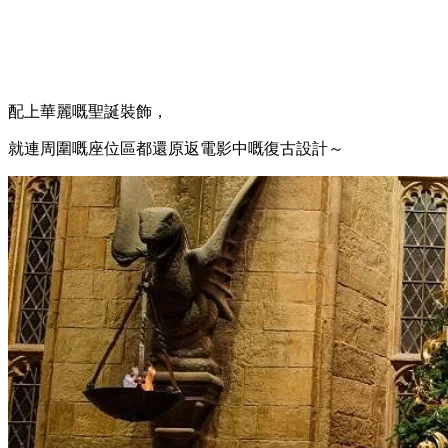
配上華麗嘅聖誕裝飾，
就連周圍嘅座位區都還原返電影中嘅復古設計～