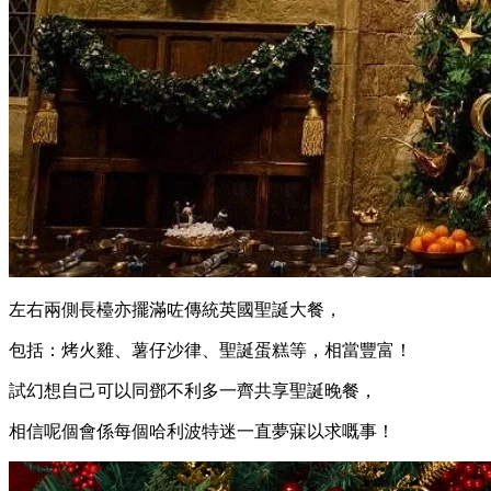
左右兩側長檯亦擺滿咗傳統英國聖誕大餐，
包括：烤火雞、薯仔沙律、聖誕蛋糕等，相當豐富！
試幻想自己可以同鄧不利多一齊共享聖誕晚餐，
相信呢個會係每個哈利波特迷一直夢寐以求嘅事！