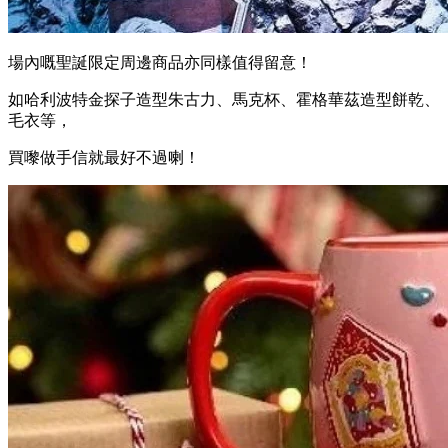
場內嘅聖誕限定周邊商品亦同樣值得留意！
如哈利波特金探子造型朱古力、馬克杯、霍格華茲造型餅乾、
毛衣等，
買嚟做手信就最好不過喇！