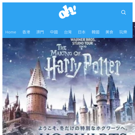
Home
香港
澳門
中國
台灣
日本
韓國
美食
玩樂