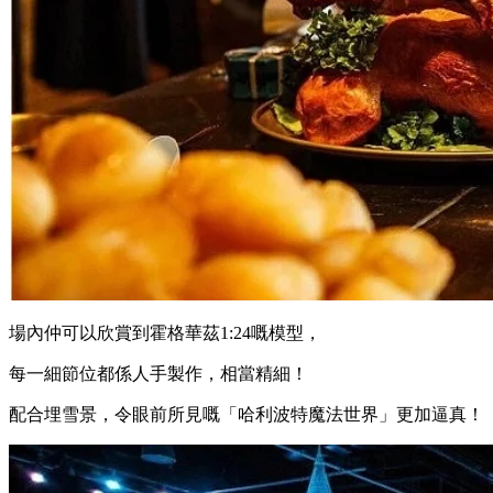
場內仲可以欣賞到霍格華茲1:24嘅模型，
每一細節位都係人手製作，相當精細！
配合埋雪景，令眼前所見嘅「哈利波特魔法世界」更加逼真！