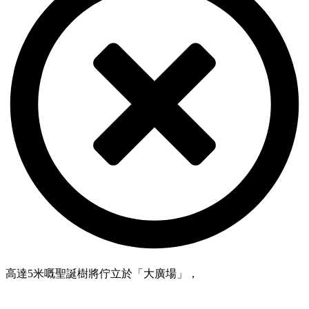
高達5米嘅聖誕樹將佇立於「大廣場」，