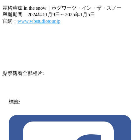
霍格華茲 in the snow｜ホグワーツ・イン・ザ・スノー
舉辦期間：2024年11月9日～2025年1月5日
官網：
www.wbstudiotour.jp
點擊觀看全部相片:
標籤:
中文(繁)
玩樂
日本
日本
東京
哈利波特
霍格華茲
哈利
波特影城