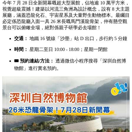
小編今次為大家整理咗 6 大必去嘅特色展館，由可以試彈百年
古董鋼琴嘅音樂館、充滿 Cyberpunk 感覺嘅電子館，到展出
26 米長恐龍骨架嘅全新自然博物館都有！文末仲為大家按口
岸分好區，兼附上各大展館嘅預約連結，即刻睇下邊間最啱你
心水啦！
6大深圳特色博物館一覽
1. 深圳自然博物館：26米恐龍骨架！7月28日新開幕 🦖