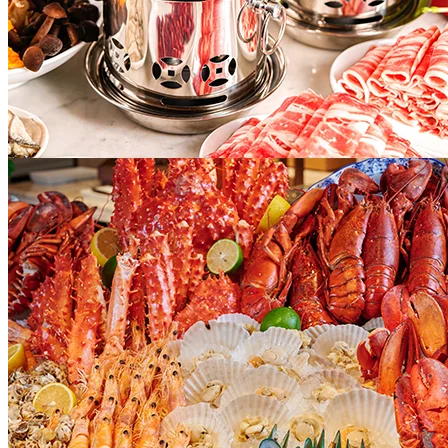
駁巴士，便捷抵達長隆及通關港澳遊玩，橫琴口岸24小時一卡
式通關
3.專屬餐飲8.5折
咖啡廳、大廳酒廊、市集、享悅中餐廳、180渡天台酒吧均可
使用（包廂除外）
4.衍水療200元消費額度
套餐使用有效期至2024.11.30
======================