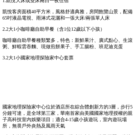
1.凱悅大床或雙床兩日一夜住宿
凱悅客房面積40平方米，風格舒適典雅，房間飽覽山景，配備
65吋液晶電視、雨淋式花灑和一張大床/兩張單人床
2.2大1小咖啡廳自助早餐（含1位12歲以下小孩）
咖啡廳自助早餐種類繁多，特色：新鮮果汁、廣式點心、生滾
粥、鮮蝦雲吞麵、現做煎餅果子、手工腸粉、班尼迪克蛋
3.2大1小國家地理探險家中心套票
國家地理探險家中心位於酒店所在綜合體創新方的3層，步行5
分鐘可達，是全球第三家，華南首家由美國國家地理授權的親
子高科技室內娛樂項目；適合4-15歲小孩遊玩，室內遊玩場
所，無畏戶外炎熱及風雨天氣