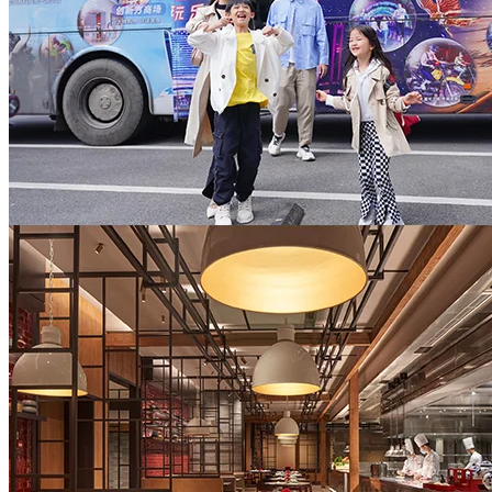
咖啡廳、大廳酒廊、市集、享悅中餐廳、180渡天台酒吧均可
使用（包廂除外）
6.衍水療200元消費額度
套餐使用有效期至2024.09.30
======================