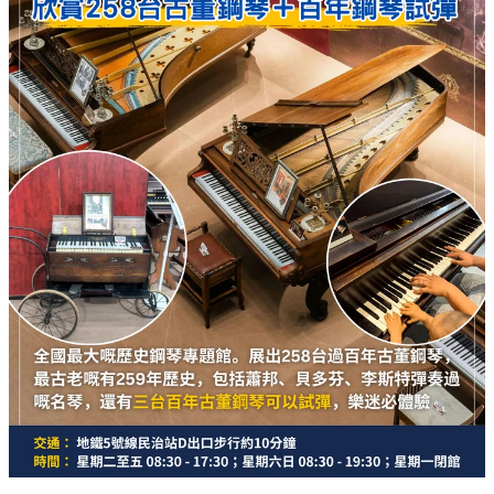
全國最大嘅歷史鋼琴專題館！館內展出 258 台過百年嘅古董鋼
琴，當中最古老嘅一部足足有 259 年歷史！你仲可以親眼欣賞
到蕭邦、貝多芬、李斯特曾經彈奏過嘅名琴。最正嘅係，現場
設有 3 台百年古董鋼琴可以俾訪客親自試彈，樂迷絕對不能錯
過！
交通：
地鐵 5 號線「民治」站 D 出口，步行約 10 分鐘
時間：
星期二至五 08:30 - 17:30；星期六日 08:30 -
19:30；星期一閉館
毋須預約