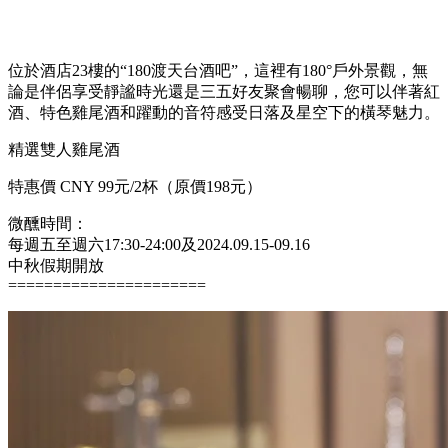
與家人享受微醺時光，邂逅魅力橫琴