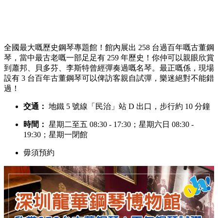
2. 深圳龍華鋼琴博物館：百年鋼琴試彈體驗 🎹