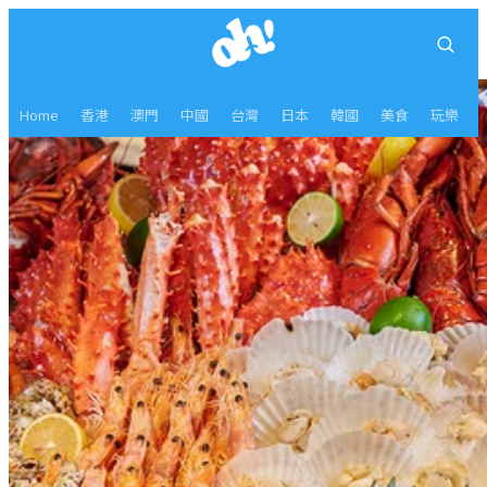
Home
香港
澳門
中國
台灣
日本
韓國
美食
玩樂