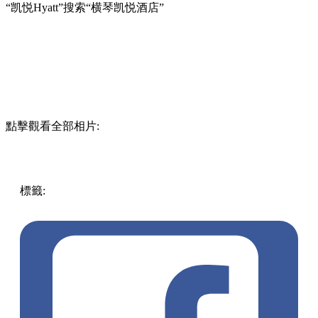
Natura Bisse悅碧施品牌的創立始於1979年西班牙，直覺、熱
情、毅力、探索與人相通是其品牌精髓。
衍水療專業手法結合
高效配方加成您的奢護體驗，來此踏上一場關於自我寵愛的美
妙旅程。
衍水療·秋之豐盈SPA套餐
優享價CNY 698元/套
（原價1176元）
1.黛夢樂活身體按摩60分鐘
2.滋養護理30分鐘（以下項目三選一）
悅碧施煥顏安瓶精華護理
悅碧施鑽石閃耀臉部護理
身體磨砂/包裹護理
優享日期：2024.09.01-11.30 | 14:30-23:00
======================
更多諮詢及預訂，請致電+86 756 2991234或
微信小程序關注