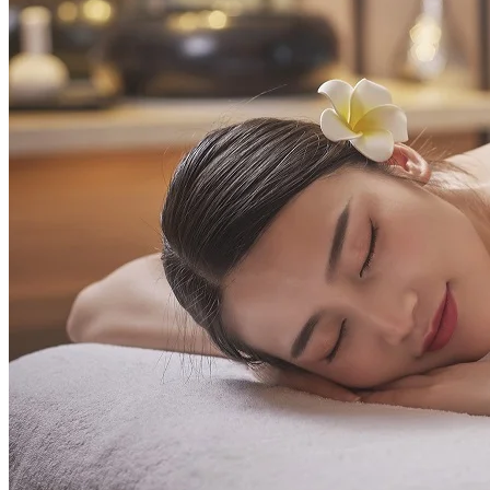
位於
酒
店23樓的“180渡天台酒吧”，這裡有180°戶外景觀，無
論是伴侶享受靜謐時光還是三五好友聚會暢聊，您可以伴著紅
酒、特色雞尾酒和躍動的音符感受日落及星空下的橫琴魅力。
精選雙人雞尾酒
特惠價 CNY 99元/2杯（原價198元）
微醺時間：
每週
五
至週六
17:30-24:00及2024.09.15-09.16
中秋假期開放
======================