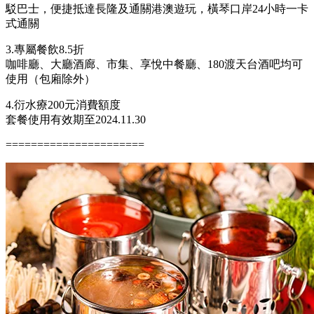
【3日2夜】珠海橫琴凱悅客房2晚連住限時鉅惠套餐
特惠CNY 999元起（原價1599元起）
1.凱悅大床/雙床2晚連住
凱悅客房面積40平方米，風格舒適典雅，房間飽覽山景，配備
65吋液晶電視、雨淋式花灑和一張大床/兩張單人床
2.酒店往返珠海長隆海洋王國、港珠澳大橋口岸及橫琴口岸接