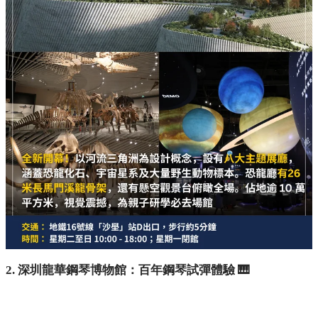
今年 7 月 28 日全新開幕嘅超大型展館，佔地逾 10 萬平方米，
視覺超級震撼！建築以河流三角洲為設計概念，設有 8 大主題
展廳，涵蓋恐龍化石、宇宙星系及大量野生動物標本。最矚目
必定係恐龍廳入面一具 26 米長嘅馬門溪龍骨架，仲有懸空觀
景台可以俯瞰全場，絕對係親子研學必去場館！
交通：
地鐵 16 號線「沙壆」站 D 出口，步行約 5 分鐘
時間：
星期二至日 10:00 - 18:00；星期一閉館
🎟️ 預約連結/方法：
透過微信小程序搜尋「深圳自然博
物館」進行實名預約。