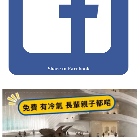
“凯悦Hyatt”搜索“横琴凯悦酒店”
點擊觀看全部相片:
標籤:
中文(繁)
中國
珠海好去處
北上好去處
錯峰出遊
珠海
橫琴凱悅酒店