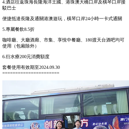
4.酒店往返珠海長隆海洋王國、港珠澳大橋口岸及橫琴口岸接
駁巴士
便捷抵達長隆及通關港澳遊玩，橫琴口岸24小時一卡式通關
5.專屬餐飲8.5折