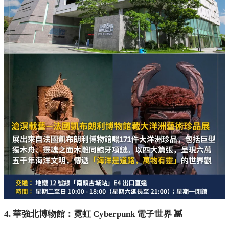
3. 南山博物館：走進太平洋最神秘島嶼文明 🗿
如果你鍾意歷史同異國文化，南山博物館而家做緊「滄溟載藝
—法國凱布朗利博物館藏大洋洲藝術珍品展」。展出 171 件來
自大洋洲嘅珍品，包括巨型獨木舟、靈魂之面木雕同鯨牙項
鏈！展覽以四大篇章呈現六萬五千年嘅海洋文明，傳遞「海洋
是道路，萬物有靈」嘅獨特世界觀。
交通：
地鐵 12 號線「南頭古城」站 E4 出口直達
時間：
星期二至日 10:00 - 18:00（星期六延長至
21:00）；星期一閉館
毋須預約