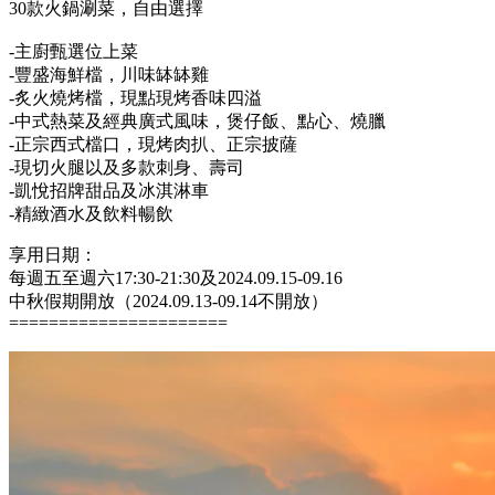
歡聚中秋，與家人在咖啡廳共享小火鍋自助晚餐~
咖啡廳是一間氛圍輕鬆的市集風格自助餐廳，擁有開放式廚
房，時尚現代的空間以及明亮的燈光讓用餐變得輕鬆隨意，中
秋佳節帶著家人歡聚橫琴，共享閔家團聚的美食盛宴。
特惠價CNY 318元/位（原價￥398元）
-人氣小火鍋
湯底選擇：熱辣/滋補火鍋湯底（6選1）
豪華海鮮拼盤、新鮮現切牛羊肉