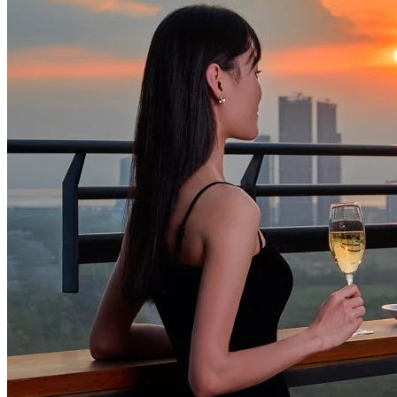
30款火鍋涮菜，自由選擇
-主廚甄選位上菜
-豐盛海鮮檔，川味缽缽雞
-炙火燒烤檔，現點現烤香味四溢
-中式熱菜及經典廣式風味，煲仔飯、點心、燒臘
-正宗西式檔口，現烤肉扒、正宗披薩
-現切火腿以及多款刺身、壽司
-凱悅招牌甜品及冰淇淋車
-精緻酒水及飲料暢飲
享用日期：
每週五至週六17:30-21:30及2024.09.15-09.16
中秋假期開放（2024.09.13-09.14不開放）
======================