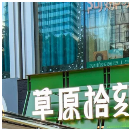
城市密碼（G層中庭附近）
呢度夾公仔超容易夾到！鍾意大公仔仲可以用幾個細公仔換～