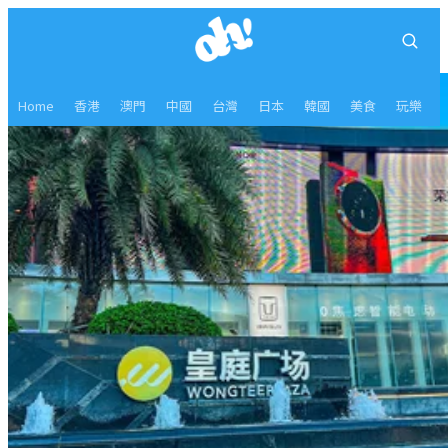
Home
香港
澳門
中國
台灣
日本
韓國
美食
玩樂