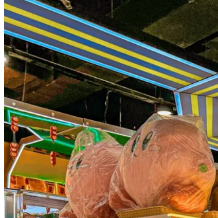
7.27-8.10 全場單筆消費滿99元送服裝/鞋包100元零售券1張，
憑收據去G層客服台就可以兌換！
仲有多間商店及餐飲，
榮耀LIFE（G層中庭）
呢間數碼產品店融合科技、藝術同生活，仲打造咗寬敞舒適嘅
美學空間。榮耀AI科技創新體驗館，各式各樣嘅產品整齊展
示。