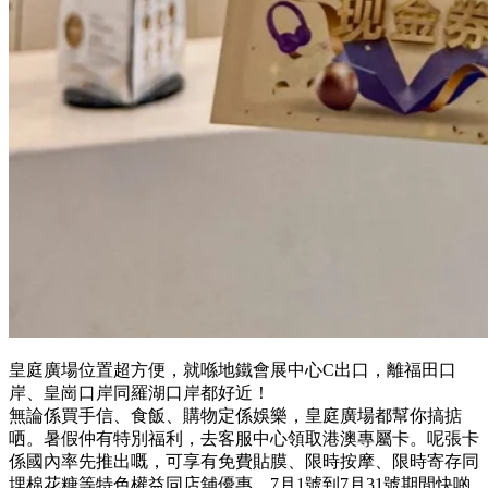
皇庭廣場位置超方便，就喺地鐵會展中心C出口，離福田口
岸、皇崗口岸同羅湖口岸都好近！
無論係買手信、食飯、購物定係娛樂，皇庭廣場都幫你搞掂
哂。暑假仲有特別福利，去客服中心領取港澳專屬卡。呢張卡
係國內率先推出嘅，可享有免費貼膜、限時按摩、限時寄存同
埋棉花糖等特色權益同店舖優惠。7月1號到7月31號期間快啲