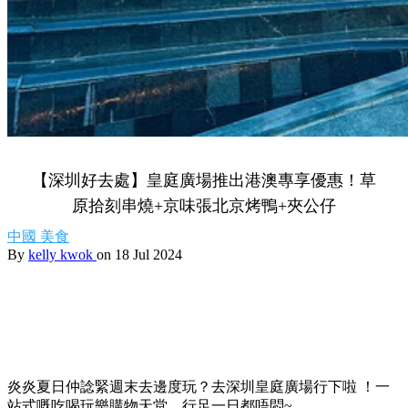
【深圳好去處】皇庭廣場推出港澳專享優惠！草
原拾刻串燒+京味張北京烤鴨+夾公仔
中國
美食
By
kelly kwok
on 18 Jul 2024
炎炎夏日仲諗緊週末去邊度玩？去深圳皇庭廣場行下啦 ！一
站式嘅吃喝玩樂購物天堂，行足一日都唔悶~