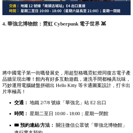
4. 華強北博物館：霓虹 Cyberpunk 電子世界 👾
將中國電子第一街嘅發展史，用超型格嘅霓虹燈同復古電子產
品牆呈現出嚟！館內有好多互動遊戲，連洗手間都極具玩味，
巧妙運用電腦鍵盤拼砌出 Hello Kitty 等卡通圖案設計，打卡出
片率極高！
交通：
地鐵 2/7/8 號線「華強北」站 E2 出口
時間：
星期二至日 10:00 - 18:00；星期一閉館
🎟️ 預約連結/方法：
關注微信公眾號「華強北博物館」
進行實名預約