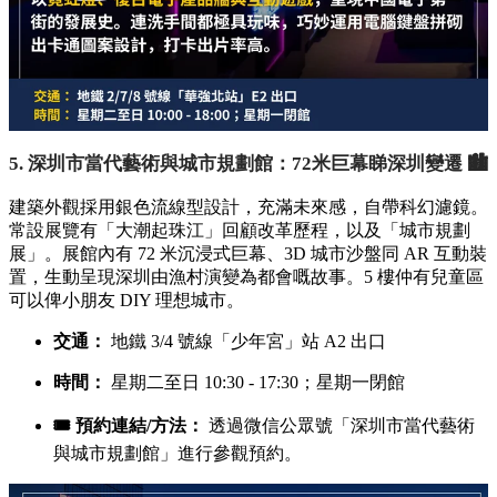
5. 深圳市當代藝術與城市規劃館：72米巨幕睇深圳變遷 🏙️
建築外觀採用銀色流線型設計，充滿未來感，自帶科幻濾鏡。
常設展覽有「大潮起珠江」回顧改革歷程，以及「城市規劃
展」。展館內有 72 米沉浸式巨幕、3D 城市沙盤同 AR 互動裝
置，生動呈現深圳由漁村演變為都會嘅故事。5 樓仲有兒童區
可以俾小朋友 DIY 理想城市。
交通：
地鐵 3/4 號線「少年宮」站 A2 出口
時間：
星期二至日 10:30 - 17:30；星期一閉館
🎟️ 預約連結/方法：
透過微信公眾號「深圳市當代藝術
與城市規劃館」進行參觀預約。