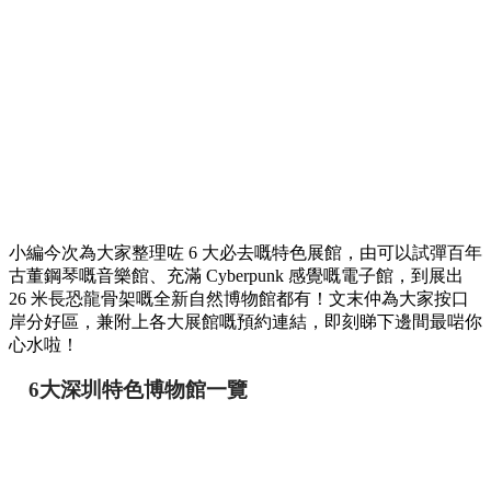
小編今次為大家整理咗 6 大必去嘅特色展館，由可以試彈百年
古董鋼琴嘅音樂館、充滿 Cyberpunk 感覺嘅電子館，到展出
26 米長恐龍骨架嘅全新自然博物館都有！文末仲為大家按口
岸分好區，兼附上各大展館嘅預約連結，即刻睇下邊間最啱你
心水啦！
6大深圳特色博物館一覽