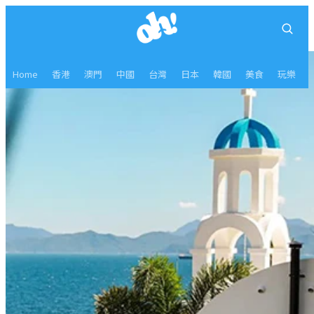
Home
香港
澳門
中國
台灣
日本
韓國
美食
玩樂