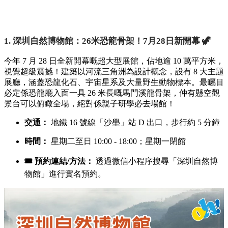
1. 深圳自然博物館：26米恐龍骨架！7月28日新開幕 🦖
今年 7 月 28 日全新開幕嘅超大型展館，佔地逾 10 萬平方米，
視覺超級震撼！建築以河流三角洲為設計概念，設有 8 大主題
展廳，涵蓋恐龍化石、宇宙星系及大量野生動物標本。最矚目
必定係恐龍廳入面一具 26 米長嘅馬門溪龍骨架，仲有懸空觀
景台可以俯瞰全場，絕對係親子研學必去場館！
交通：
地鐵 16 號線「沙壆」站 D 出口，步行約 5 分鐘
時間：
星期二至日 10:00 - 18:00；星期一閉館
🎟️ 預約連結/方法：
透過微信小程序搜尋「深圳自然博
物館」進行實名預約。