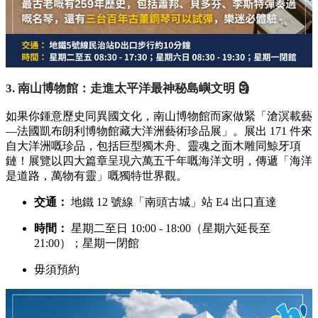
3. 南山博物館：走進太平洋最神秘島嶼文明 🗿
如果你鍾意歷史同異國文化，南山博物館而家做緊「滄溟載藝
—法國凱布朗利博物館藏大洋洲藝術珍品展」。展出 171 件來
自大洋洲嘅珍品，包括巨型獨木舟、靈魂之面木雕同鯨牙項
鏈！展覽以四大篇章呈現六萬五千年嘅海洋文明，傳遞「海洋
是道路，萬物有靈」嘅獨特世界觀。
交通：
地鐵 12 號線「南頭古城」站 E4 出口直達
時間：
星期二至日 10:00 - 18:00（星期六延長至
21:00）；星期一閉館
毋須預約