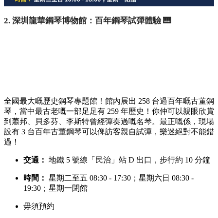
2. 深圳龍華鋼琴博物館：百年鋼琴試彈體驗 🎹
全國最大嘅歷史鋼琴專題館！館內展出 258 台過百年嘅古董鋼
琴，當中最古老嘅一部足足有 259 年歷史！你仲可以親眼欣賞
到蕭邦、貝多芬、李斯特曾經彈奏過嘅名琴。最正嘅係，現場
設有 3 台百年古董鋼琴可以俾訪客親自試彈，樂迷絕對不能錯
過！
交通：
地鐵 5 號線「民治」站 D 出口，步行約 10 分鐘
時間：
星期二至五 08:30 - 17:30；星期六日 08:30 -
19:30；星期一閉館
毋須預約