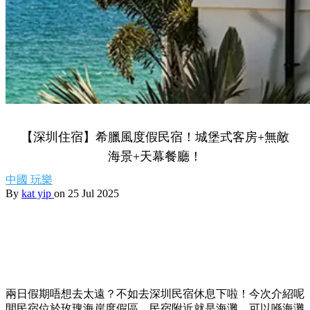
【深圳住宿】希臘風度假民宿！城堡式客房+無敵
海景+天幕餐廳！
中國
玩樂
By
kat yip
on 25 Jul 2025
兩日假期唔想去太遠？不如去深圳民宿休息下啦！今次介紹呢
間民宿位於玫瑰海岸度假區，民宿附近就是海灘，可以喺海灘