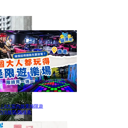
｜8大室內放電極限遊
VR槍戰/飄移車