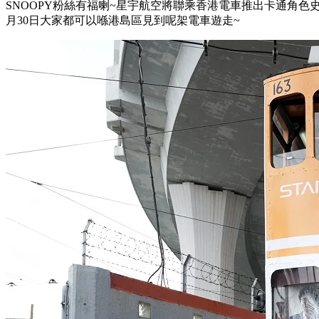
SNOOPY粉絲有福喇~星宇航空將聯乘香港電車推出卡通角色史
月30日大家都可以喺港島區見到呢架電車遊走~