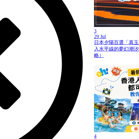
3
29 Jul
日本夕陽百選「真玉
入水平線的夢幻潮汐
略）
4