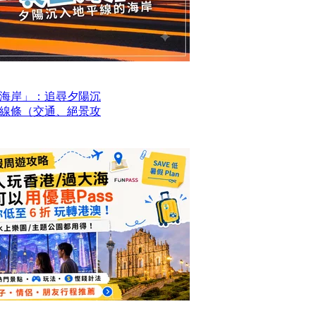
海岸」：追尋夕陽沉
線條（交通、絕景攻