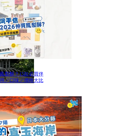
買鳳梨酥？15款必買伴
用／口味／價格大比