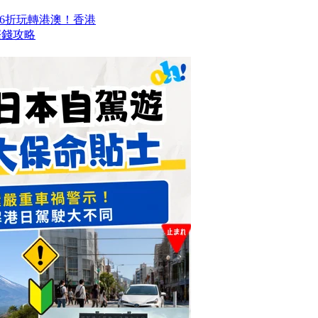
6折玩轉港澳！香港
程慳錢攻略