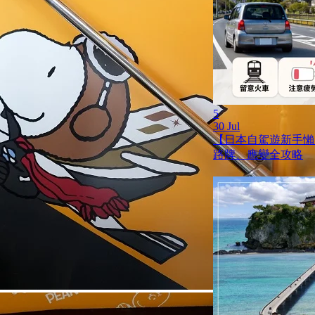
5
30 Jul
【日本自駕遊新手懶
路牌、應變全攻略