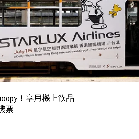
oopy！享用機上飲品
機票