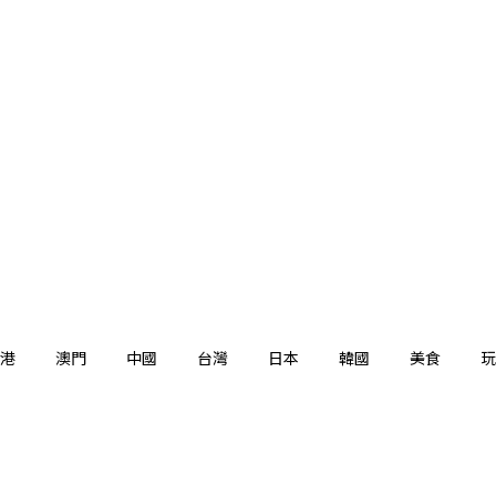
港
澳門
中國
台灣
日本
韓國
美食
玩