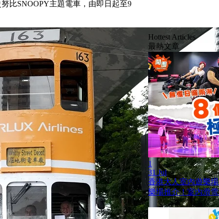
努比SNOOPY主題電車，由即日起至9
Hottest Articles
最熱文章
1
31 Jul
香港大人室內遊樂場
樂場推介！室內滑雪/