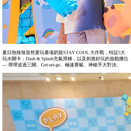
夏日熱辣辣當然要玩番場奶龍STAY COOL 大作戰，特設5大
玩水關卡：Dash & Splash充氣滑梯，以及刺激好玩的遊戲攤位
— 彈彈波過三關、Get-set-go、極速賽艇、神槍手大對決。