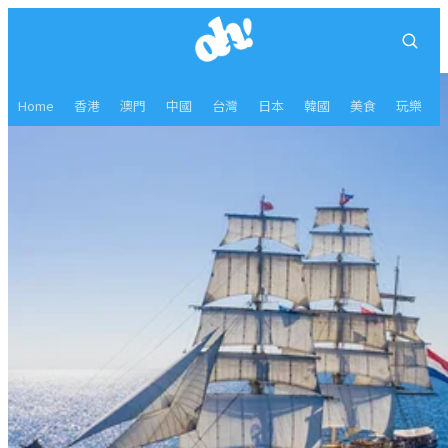
Home
香港
澳門
中國
台灣
日本
韓國
美食
玩樂