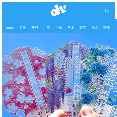
Home
香港
澳門
中國
台灣
日本
韓國
美食
玩樂