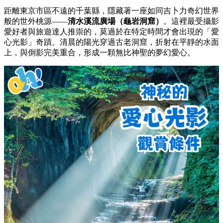
距離東京市區不遠的千葉縣，隱藏著一座如同吉卜力奇幻世界
般的世外桃源——
清水溪流廣場（龜岩洞窟）
。這裡最受攝影
愛好者與旅遊達人推崇的，莫過於在特定時間才會出現的「愛
心光影」奇蹟。清晨的陽光穿過古老洞窟，折射在平靜的水面
上，與倒影完美重合，形成一顆無比神聖的夢幻愛心。