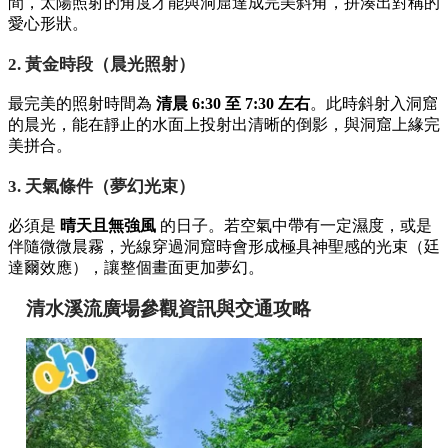
間，太陽照射的角度才能與洞窟達成完美斜角，拼湊出對稱的
愛心形狀。
2. 黃金時段（晨光照射）
最完美的照射時間為
清晨 6:30 至 7:30 左右
。此時斜射入洞窟
的晨光，能在靜止的水面上投射出清晰的倒影，與洞窟上緣完
美拼合。
3. 天氣條件（夢幻光束）
必須是
晴天且無強風
的日子。若空氣中帶有一定濕度，或是
伴隨微微晨霧，光線穿過洞窟時會形成極具神聖感的光束（廷
達爾效應），讓整個畫面更加夢幻。
清水溪流廣場參觀資訊與交通攻略