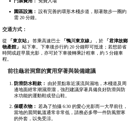
門票費用：
免費入場
園區設施：
設有完善的環形木棧步道，順著散步一圈約
需 20 分鐘。
交通方式：
從
「東京站」
答乘高速巴士
「鴨川東京線」
，於
「君津故鄉
物產館」
站下車。下車後步行約 20 分鐘即可抵達；若想節省
時間或趕早晨光影，亦可於下車後轉乘計程車，約 5 分鐘車
程。
前往龜岩洞窟的實用穿著與裝備建議
防滑防水鞋款：
由於景點靠近溪流與濕地，木棧道及周
邊地面經常潮濕滑溜，強烈建議穿著具備良好防滑與防
水功能的運動鞋或登山鞋。
保暖衣物：
若為了拍攝 6:30 的愛心光影而一大早前往，
當地的晨間氣溫通常非常低，請務必多帶一件防風禦寒
的外套，以免受涼。