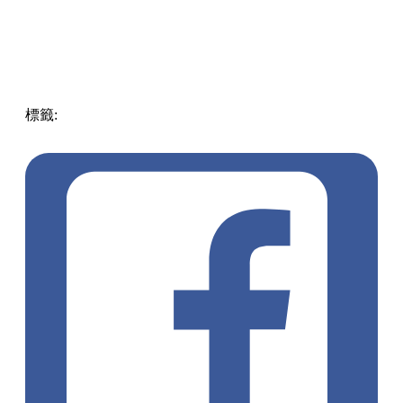
標籤:
Japan
日本
龜岩洞窟
日本旅遊攻略
千葉景點
清水溪
流廣場
愛心光影
東京近郊秘境
絕景攝影
日本秘境推薦