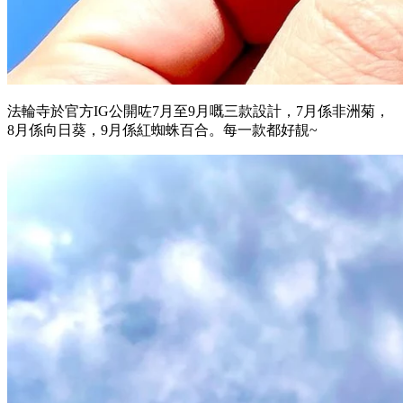
法輪寺於官方IG公開咗7月至9月嘅三款設計，7月係非洲菊，
8月係向日葵，9月係紅蜘蛛百合。每一款都好靚~