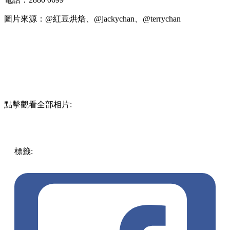
圖片來源：@紅豆烘焙、@jackychan、@terrychan
點擊觀看全部相片:
標籤:
中文(繁)
香港
美食
香港美食
灣仔美食
灣仔 / 銅鑼灣 /
大坑
熱香餅漢堡
熱香餅
紅豆烘焙