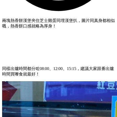
兩塊熱香餅漢堡夾住芝士雞蛋同埋漢堡扒，圖片同真身都相似
嘅，熱香餅口感就略為厚身！
同樣出爐時間都分咗08:00、12:00、15:15，建議大家跟番出爐
時間買嚟食就最好！