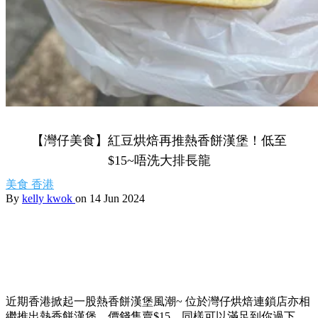
【灣仔美食】紅豆烘焙再推熱香餅漢堡！低至
$15~唔洗大排長龍
美食
香港
By
kelly kwok
on 14 Jun 2024
近期香港掀起一股熱香餅漢堡風潮~ 位於灣仔烘焙連鎖店亦相
繼推出熱香餅漢堡，價錢售賣$15，同樣可以滿足到你過下