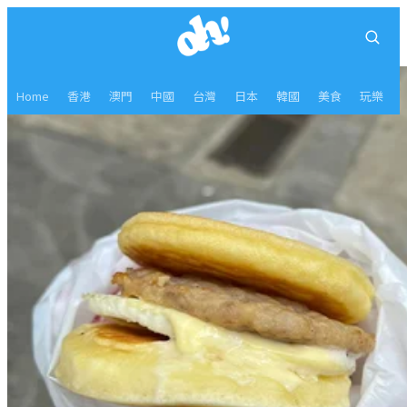
Home
香港
澳門
中國
台灣
日本
韓國
美食
玩樂