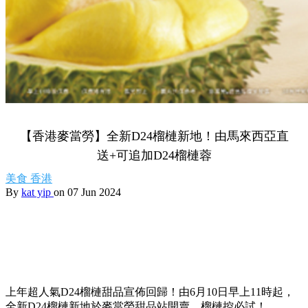
【香港麥當勞】全新D24榴槤新地！由馬來西亞直
送+可追加D24榴槤蓉
美食
香港
By
kat yip
on 07 Jun 2024
上年超人氣D24榴槤甜品宣佈回歸！由6月10日早上11時起，
全新D24榴槤新地於麥當勞甜品站開賣，榴槤控必試！