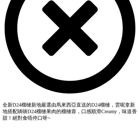
全新D24榴槤新地嚴選由馬來西亞直送的D24榴槤，雲呢拿新
地搭配啖啖D24榴槤果肉的榴槤蓉，口感順滑Creamy，味道香
甜！絕對食唔停口呀~