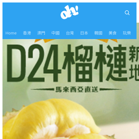
Home
香港
澳門
中國
台灣
日本
韓國
美食
玩樂