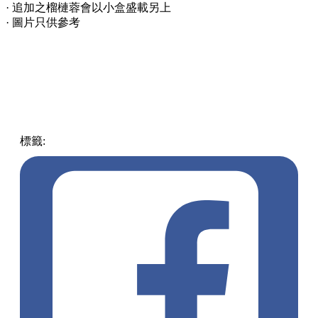
· 追加之榴槤蓉會以小盒盛載另上
· 圖片只供參考
標籤:
中文(繁)
美食
香港
香港
美食
麥當勞美食
香港麥當勞