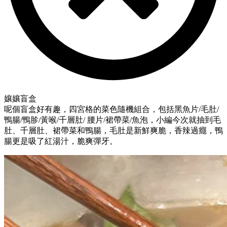
孃孃盲盒
呢個盲盒好有趣，四宮格的菜色隨機組合，包括黑魚片/毛肚/
鴨腸/鴨胗/黃喉/千層肚/ 腰片/裙帶菜/魚泡，小編今次就抽到毛
肚、千層肚、裙帶菜和鴨腸，毛肚是新鮮爽脆，香辣過癮，鴨
腸更是吸了紅湯汁，脆爽彈牙。