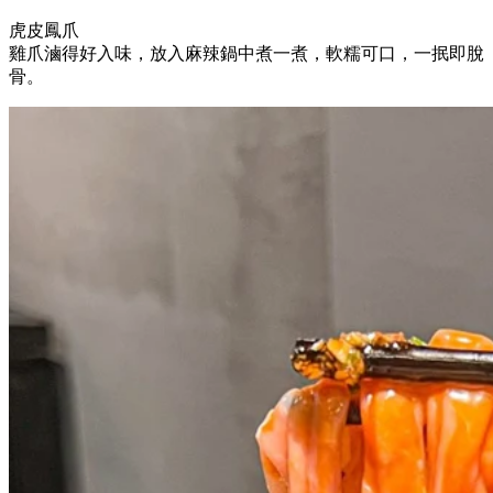
虎皮鳳爪
雞爪滷得好入味，放入麻辣鍋中煮一煮，軟糯可口，一抿即脫
骨。