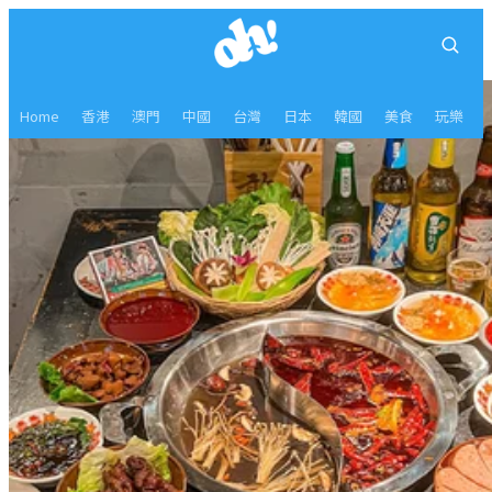
Home
香港
澳門
中國
台灣
日本
韓國
美食
玩樂