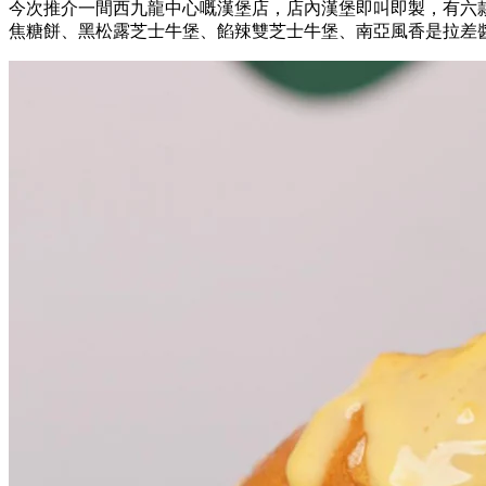
今次推介一間西九龍中心嘅漢堡店，店內漢堡即叫即製，有六
焦糖餅、黑松露芝士牛堡、餡辣雙芝士牛堡、南亞風香是拉差