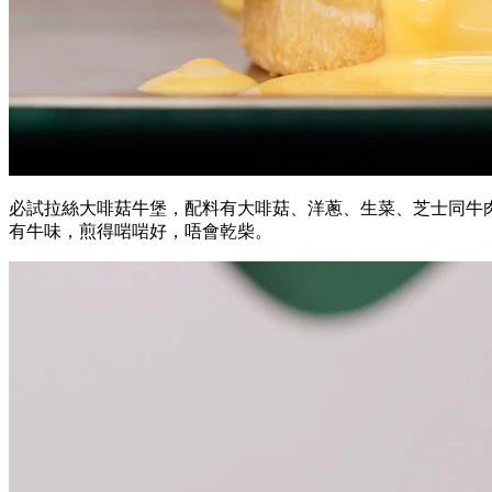
必試拉絲大啡菇牛堡，配料有大啡菇、洋蔥、生菜、芝士同牛肉漢
有牛味，煎得啱啱好，唔會乾柴。