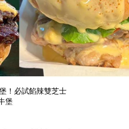
堡！必試餡辣雙芝士
牛堡