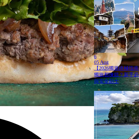
6
05 Aug
【2026獨遊終極指南
獨旅都揀錯？新手必
與安全貼士