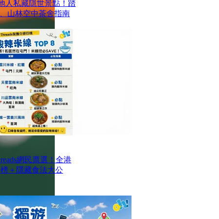
本地人私藏隱世景點！踏
、山林空中茶舍指南
reads網民票選！全港
排行榜＋隱藏食法大公