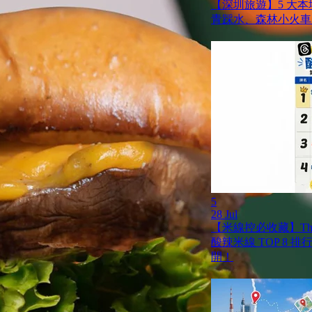
【深圳旅遊】5 大
青踩水、森林小火車
5
28 Jul
【米線控必收藏】Th
酸辣米線 TOP 8 
開！