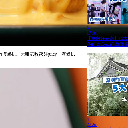
3
17 Jul
【室內好去處】10
必睇莫奈真跡/草間彌
堡扒。大啡菇咬落好juicy，漢堡扒
4
27 Jul