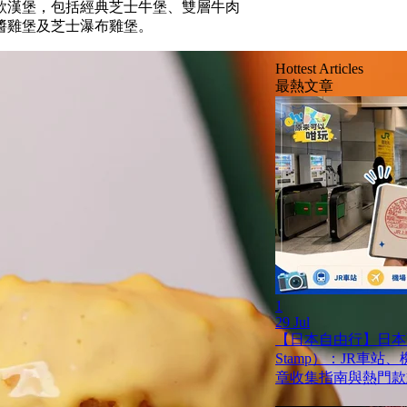
款漢堡，包括經典芝士牛堡、雙層牛肉
醬雞堡及芝士瀑布雞堡。
Hottest Articles
最熱文章
1
29 Jul
【日本自由行】日本蓋
Stamp）：JR車
章收集指南與熱門款