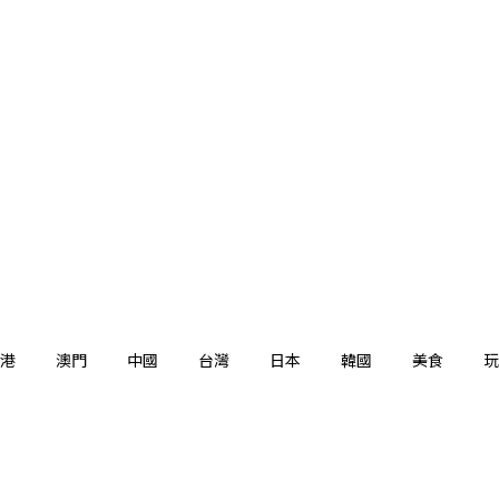
港
澳門
中國
台灣
日本
韓國
美食
玩