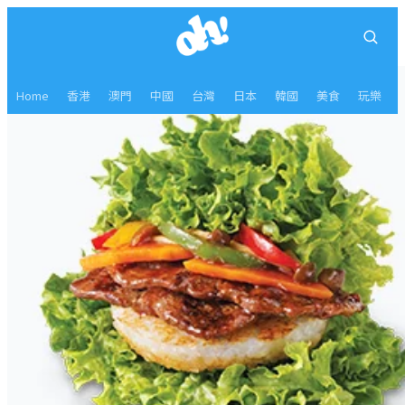
Home
香港
澳門
中國
台灣
日本
韓國
美食
玩樂