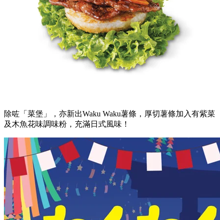
除咗「菜堡」，亦新出Waku Waku薯條，厚切薯條加入有紫菜
及木魚花味調味粉，充滿日式風味！