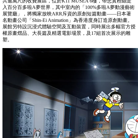
共逾萬尺的收費展區，位於K11 MUSEA 6樓，帶忠實粉絲走
入百分百多啦A夢世界，其中室內的「100%多啦A夢動漫藝術
展覽廳」，將獨家放映ARR斥資的原創短篇動畫——日本著
名動畫公司「Shin-Ei Animation」為香港度身訂造原創動畫。
展館另特設沉浸式體驗空間及互動裝置，同時展出多幅官方授
權原畫熠品、大長篇及精選電影場景，及17組首次展示的雕
塑。