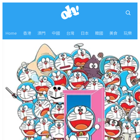
Home
香港
澳門
中國
台灣
日本
韓國
美食
玩樂