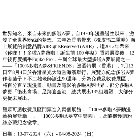
世界知名、來自未來的多啦A夢，自1970年漫畫誕生以來，激
發了全世界粉絲的夢想。去年為香港帶來《橡皮鴨二重暢》海
上展覽的創意品牌AllRightsReserved (ARR) ，繼2012年帶來
《你睇！！多啦A夢黎啦！誕生前 100 年祭》香港展覽後，12
年後再度攜手Fujiko Pro，主辦全球最大型多啦A夢展覽之一
——「100%多啦A夢&FRIENDS」巡迴特展（香港），7月13
日至8月4日於香港星光大道暨海濱舉行。展覽亦紀念多啦A夢
作者藤子 F 不二雄老師誕生90週年，分為免費及收費展區，
將百分百呈現漫畫、動畫及電影的多啦A夢世界，部分多啦A
夢更「衝出會場」足跡遍全港，總共展出135組雕塑，大部分
更從未展出。
觀眾可憑收費展區門票進入兩個展館：「100%多啦A夢動漫
藝術展覽廳」 、「100%多啦A夢空中樂園」，及隨機獲贈粉
絲必藏紀念徽章。
日期：13-07-2024 （六）- 04-08-2024（日）