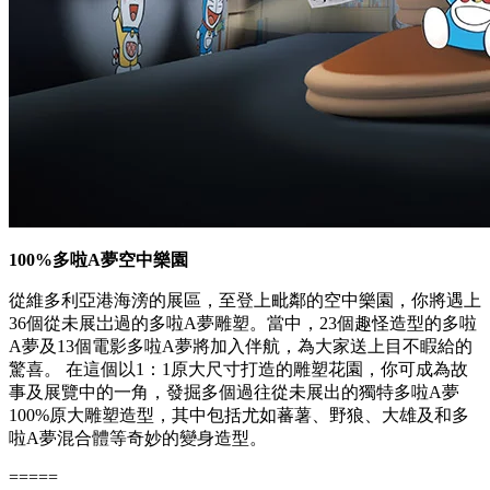
100%多啦A夢空中樂園
從維多利亞港海滂的展區，至登上毗鄰的空中樂園，你將遇上
36個從未展岀過的多啦A夢雕塑。當中，23個趣怪造型的多啦
A夢及13個電影多啦A夢將加入伴航，為大家送上目不睱給的
驚喜。 在這個以1：1原大尺寸打造的雕塑花園，你可成為故
事及展覽中的一角，發掘多個過往從未展出的獨特多啦A夢
100%原大雕塑造型，其中包括尤如蕃薯、野狼、大雄及和多
啦A夢混合體等奇妙的變身造型。
=====