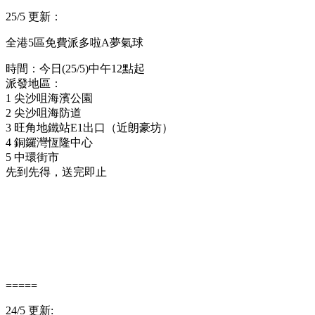
25/5 更新：
全港5區免費派多啦A夢氣球
時間：今日(25/5)中午12點起
派發地區：
1 尖沙咀海濱公園
2 尖沙咀海防道
3 旺角地鐵站E1出口（近朗豪坊）
4 銅鑼灣恆隆中心
5 中環街市
先到先得，送完即止
=====
24/5 更新: