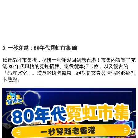
3. 一秒穿越：80年代霓虹市集 📸
抵達昂坪市集後，彷彿一秒穿越回到老香港！市集內設置了充
滿 80 年代風格的霓虹招牌、退役纜車打卡位，以及復古的
「昂坪冰室」。濃厚的懷舊氣氛，絕對是文青與情侶的必影打
卡熱點。