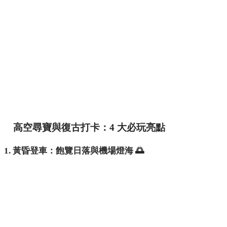
高空尋寶與復古打卡：4 大必玩亮點
1. 黃昏登車：飽覽日落與機場燈海 🌅