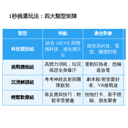
1秒挑選玩法：四大類型矩陣
類型
特點
適合對象
結合 AR/VR 與體
鍾意高科技、電
科技競技組
感科技，邊玩邊計
競、團體對戰
分
高體力消耗，玩完
運動狂熱者、想極
挑戰體能組
保證全身爆汗
速放電
考考神經反射與團
劇本殺/密室愛好
沉浸解謎組
隊默契
者、VR槍戰迷
靠反應與技巧，輕
拍拖打卡、新手體
輕鬆歡樂組
鬆享受樂趣
驗、朋友聚會