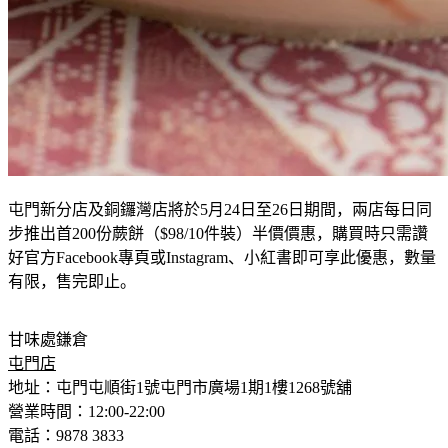
屯門新分店及銅鑼灣店將於
5
月
24
日至
26
日期間，兩店每日同
步推出首
200
份
蕨餅
（
$98/10
件裝）
半價價惠，
購買時只需讚
好官方
Facebook
專頁或
Instagram
、小紅書即可享此優惠，數量
有限，售完即止。
甘味處
鎌倉
屯門店
地址：屯門屯順街
1
號屯門市廣場
1
期
1
樓
1268
號舖
營業時間：
12:00-22:00
電話：
9878 3833