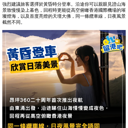
強烈建議旅客選擇於黃昏時分登車。沿途你可以親眼見證山海
景致慢慢染上暮色，回程時更能從高空俯瞰香港國際機場的璀
璨燈海，以及首度亮燈的天壇大佛，同一條纜車線，日夜風景
截然不同。