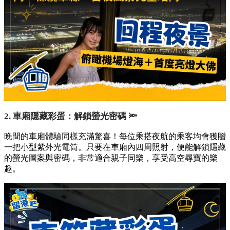
2. 車廂隱藏彩蛋：解鎖螢光密碼 🔦
晚間的車廂體驗同樣充滿驚喜！每位乘搭夜航的乘客均會獲贈
一把小型紫外光電筒。只要在車廂內四周照射，便能解鎖隱藏
的螢光圖案與密碼，非常適合親子同樂，享受高空尋寶的樂
趣。