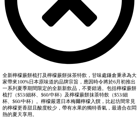
全新檸檬蕨餅梳打及檸檬蕨餅抹茶特飲，
甘味處鎌倉秉承為大
家帶來100%日本原味道的品牌宗旨，應因時令將於6月初推出
一系列夏季期間限定的全新新飲品，不要錯過。包括檸檬蕨餅
梳打（$53/細杯、$60/中杯）及檸檬蕨餅抹茶特飲（$53/細
杯、$60/中杯）。檸檬嚴選日本梅爾檸檬入饌，比起坊間常見
的檸檬更香甜且酸度較少，帶有水果的獨特香氣，最適合在悶
熱的夏天享用。