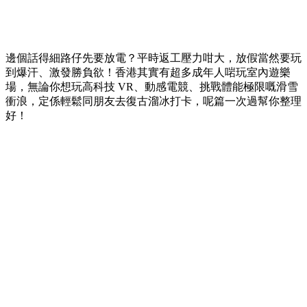
邊個話得細路仔先要放電？平時返工壓力咁大，放假當然要玩
到爆汗、激發勝負欲！香港其實有超多成年人啱玩室內遊樂
場，無論你想玩高科技 VR、動感電競、挑戰體能極限嘅滑雪
衝浪，定係輕鬆同朋友去復古溜冰打卡，呢篇一次過幫你整理
好！