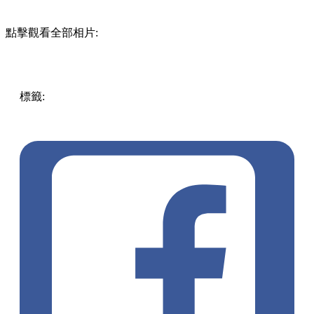
點擊觀看全部相片:
標籤:
Hong Kong
香港
香港打卡
週末好去處
昂坪360
昂坪
360夜間纜車
香港夜景
大嶼山景點
霓虹市集
903音樂會
昂
坪市集