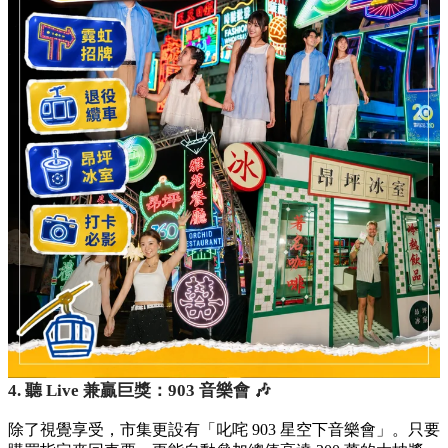
4. 聽 Live 兼贏巨獎：903 音樂會 🎶
除了視覺享受，市集更設有「叱咤 903 星空下音樂會」。只要