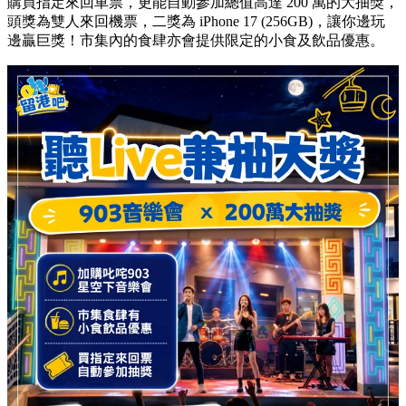
購買指定來回車票，更能自動參加總值高達 200 萬的大抽獎，
頭獎為雙人來回機票，二獎為 iPhone 17 (256GB)，讓你邊玩
邊贏巨獎！市集內的食肆亦會提供限定的小食及飲品優惠。