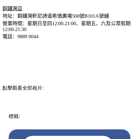
銅鑼灣店
地址：
銅鑼灣軒尼詩道希慎廣場
500
號
B101A
號舖
營業時間：星期日至四
12:00-21:00
、星期五、六及公眾假期
12:00-21:30
電話：
9889 0044
點擊觀看全部相片:
標籤:
中文(繁)
香港
美食
銅鑼灣美食
灣仔 / 銅鑼灣 / 大坑
屯門
屯門美食
屯門市廣場
甘味處鎌倉
蕨餅