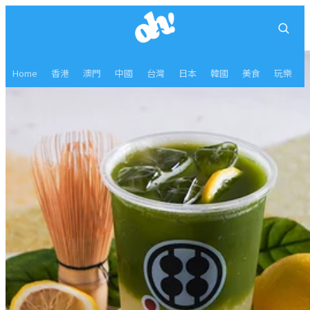
Home
香港
澳門
中國
台灣
日本
韓國
美食
玩樂