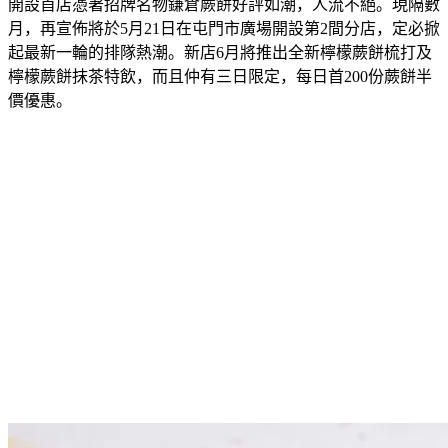
開設首店
憑著招牌名物鎌倉蕨餅
好評如潮，人流不絕。
現隔數
月，再宣佈將於
5
月
21
日在屯門市廣場開設第
2
間分店，定必掀
起最新一輪的排隊熱潮。新店6月將推出全新檸檬蕨餅梳打及
檸檬蕨餅抹茶特飲，而且仲有三日限定，每日首200份蕨餅半
價優惠。