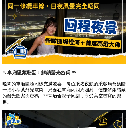
2. 車廂隱藏彩蛋：解鎖螢光密碼 🔦
晚間的車廂體驗同樣充滿驚喜！每位乘搭夜航的乘客均會獲贈
一把小型紫外光電筒。只要在車廂內四周照射，便能解鎖隱藏
的螢光圖案與密碼，非常適合親子同樂，享受高空尋寶的樂
趣。