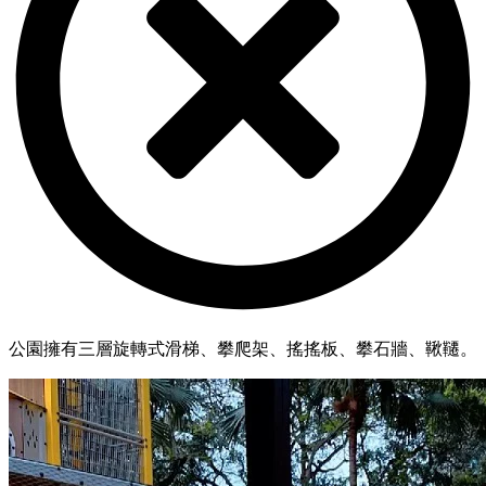
公園擁有三層旋轉式滑梯、攀爬架、搖搖板、攀石牆、鞦韆。