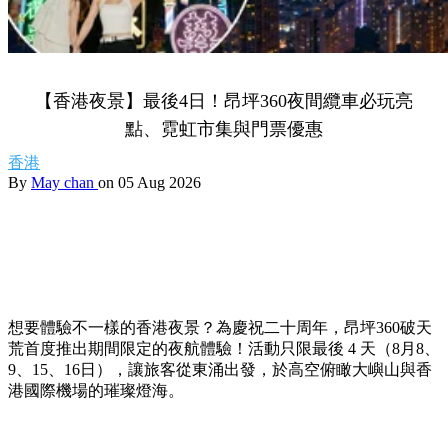
【香港夜景】最後4日！昂坪360夜間纜車必玩亮
點、霓虹市集與門票優惠
香港
By
May chan
on 05 Aug 2026
想要體驗不一樣的香港夜景？為慶祝二十周年，昂坪360破天
荒首度推出期間限定的夜航體驗！活動只限最後 4 天（8月8、
9、15、16日），讓旅客從東涌出發，於高空俯瞰大嶼山與香
港國際機場的璀璨燈海。