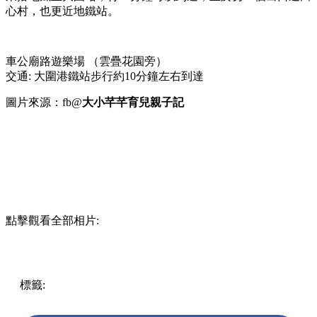
心村，也更近地鐵站。
車公廟路遊樂場 （雲疊花園旁）
交通: 大圍港鐵站步行約10分鐘左右到達
圖片來源：fb@
大小芊芊育兒親子記
點擊觀看全部相片:
標籤:
中文(繁)
香港
玩樂
香港好去處
公園
沙田 / 大圍
沙田
好去處
親子好去處
沙田公園
車公廟