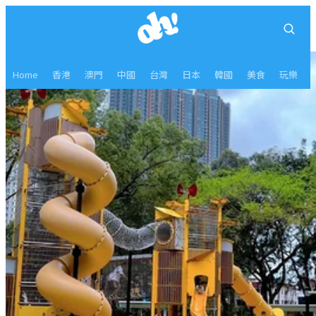
Home
香港
澳門
中國
台灣
日本
韓國
美食
玩樂