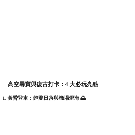
高空尋寶與復古打卡：4 大必玩亮點
1. 黃昏登車：飽覽日落與機場燈海 🌅