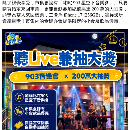
除了視覺享受，市集更設有「叱咤 903 星空下音樂會」。只要
購買指定來回車票，更能自動參加總值高達 200 萬的大抽獎，
頭獎為雙人來回機票，二獎為 iPhone 17 (256GB)，讓你邊玩
邊贏巨獎！市集內的食肆亦會提供限定的小食及飲品優惠。