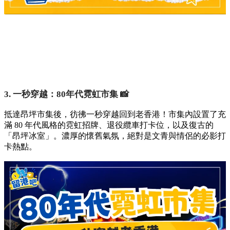
3. 一秒穿越：80年代霓虹市集 📸
抵達昂坪市集後，彷彿一秒穿越回到老香港！市集內設置了充
滿 80 年代風格的霓虹招牌、退役纜車打卡位，以及復古的
「昂坪冰室」。濃厚的懷舊氣氛，絕對是文青與情侶的必影打
卡熱點。