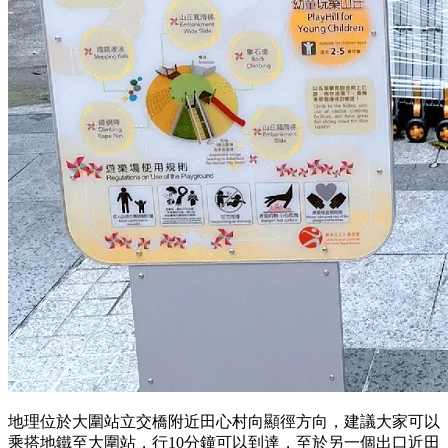
地理位於大圍站立交橋附近田心村向顯徑方向，建議大家可以
乘搭地鐵至大圍站，行10分鐘可以到達，至於另一個出口近田