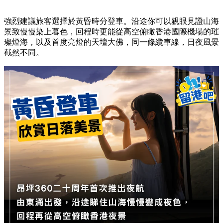
強烈建議旅客選擇於黃昏時分登車。沿途你可以親眼見證山海
景致慢慢染上暮色，回程時更能從高空俯瞰香港國際機場的璀
璨燈海，以及首度亮燈的天壇大佛，同一條纜車線，日夜風景
截然不同。