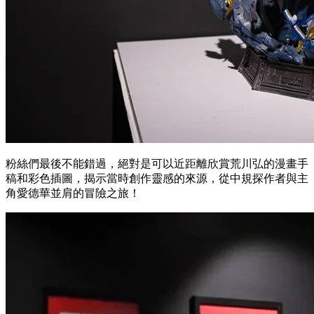
粉絲們最後不能錯過，絕對是可以近距離欣賞荒川弘的漫畫手
稿和彩色插圖，揭示當時創作靈感的來源，從中規探作者與主
角愛德華並肩的冒險之旅！