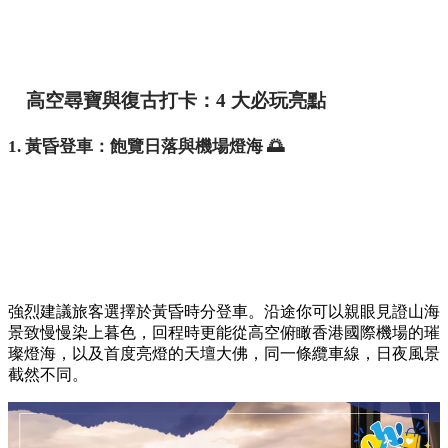
高空尋寶與復古打卡：4 大必玩亮點
1. 黃昏登車：飽覽日落與機場燈海 🌅
強烈建議旅客選擇於黃昏時分登車。沿途你可以親眼見證山海
景致慢慢染上暮色，回程時更能從高空俯瞰香港國際機場的璀
璨燈海，以及首度亮燈的天壇大佛，同一條纜車線，日夜風景
截然不同。