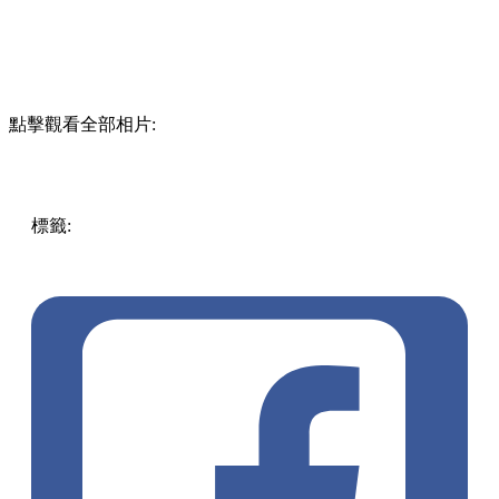
點擊觀看全部相片:
標籤:
中文(繁)
香港
玩樂
香港好去處
尖沙咀好去處
打卡好
去處
尖沙咀 / 佐敦 / 油麻地
展覽
尖沙咀打卡
動漫
鋼之鍊金
術師