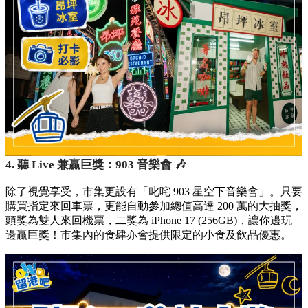
4. 聽 Live 兼贏巨獎：903 音樂會 🎶
除了視覺享受，市集更設有「叱咤 903 星空下音樂會」。只要
購買指定來回車票，更能自動參加總值高達 200 萬的大抽獎，
頭獎為雙人來回機票，二獎為 iPhone 17 (256GB)，讓你邊玩
邊贏巨獎！市集內的食肆亦會提供限定的小食及飲品優惠。