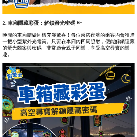
2. 車廂隱藏彩蛋：解鎖螢光密碼 🔦
晚間的車廂體驗同樣充滿驚喜！每位乘搭夜航的乘客均會獲贈
一把小型紫外光電筒。只要在車廂內四周照射，便能解鎖隱藏
的螢光圖案與密碼，非常適合親子同樂，享受高空尋寶的樂
趣。