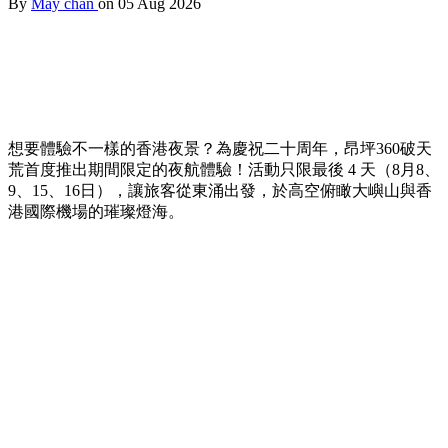
By
May chan
on 05 Aug 2026
想要體驗不一樣的香港夜景？為慶祝二十周年，昂坪360破天
荒首度推出期間限定的夜航體驗！活動只限最後 4 天（8月8、
9、15、16日），讓旅客從東涌出發，於高空俯瞰大嶼山與香
港國際機場的璀璨燈海。