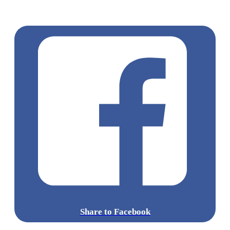
360夜間纜車
香港夜景
大嶼山景點
霓虹市集
903音樂會
昂
坪市集
Share to Facebook