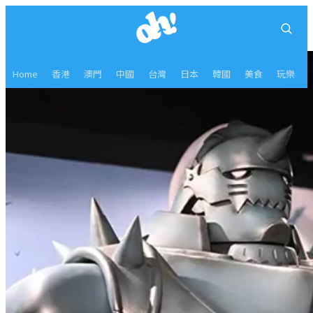
Home
香港
澳門
中國
台灣
日本
韓國
美食
玩樂