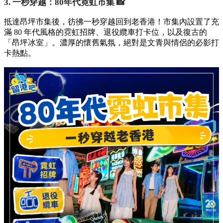
3. 一秒穿越：80年代霓虹市集 📸
抵達昂坪市集後，彷彿一秒穿越回到老香港！市集內設置了充
滿 80 年代風格的霓虹招牌、退役纜車打卡位，以及復古的
「昂坪冰室」。濃厚的懷舊氣氛，絕對是文青與情侶的必影打
卡熱點。