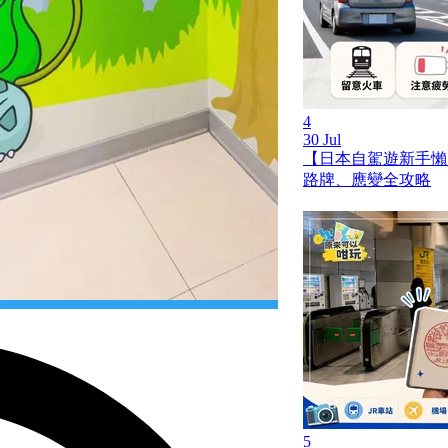
4
30 Jul
【日本自駕遊新手懶
路牌、應變全攻略
5