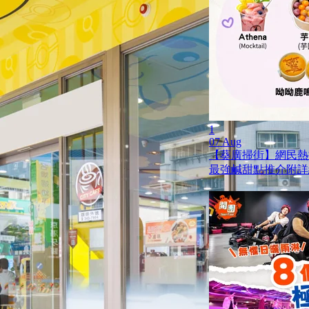
1
07 Aug
【葵廣掃街】網民熱推
最強鹹甜點推介附詳細