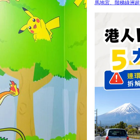
馬地宮、階梯綠洲超