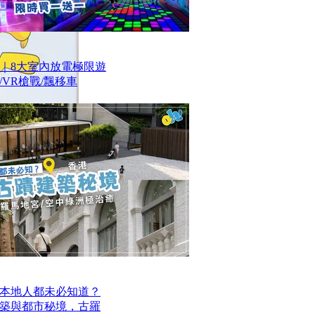
｜8大室內放電極限遊
VR槍戰/飄移車
本地人都未必知道？
建築與都市秘境，古羅