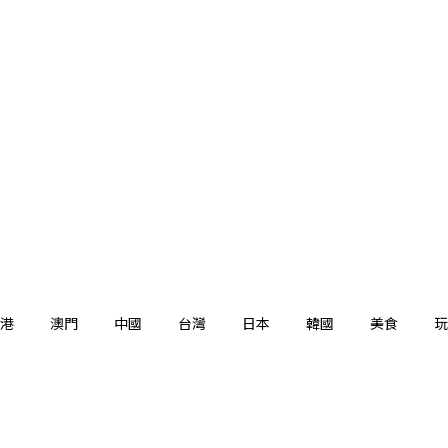
港
澳門
中國
台灣
日本
韓國
美食
玩