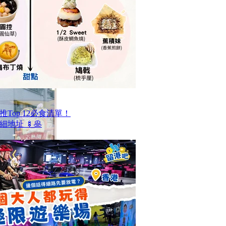
Top 12必食清單！
地址 🍢🥞