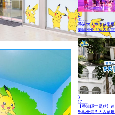
2
31 Jul
香港大人室內遊樂場
樂場推介！室內滑雪/
3
17 Jul
【香港隱世景點】連
盤點全港 5 大古蹟