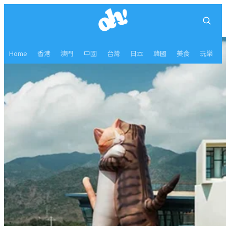
Home
香港
澳門
中國
台灣
日本
韓國
美食
玩樂