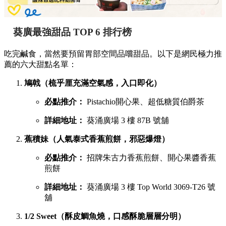
葵廣最強甜品 TOP 6 排行榜
吃完鹹食，當然要預留胃部空間品嚐甜品。以下是網民極力推
薦的六大甜點名單：
鳩戟（梳乎厘充滿空氣感，入口即化）
必點推介：
Pistachio開心果、超低糖質伯爵茶
詳細地址：
葵涌廣場 3 樓 87B 號舖
蕉積妹（人氣泰式香蕉煎餅，邪惡爆燈）
必點推介：
招牌朱古力香蕉煎餅、開心果醬香蕉
煎餅
詳細地址：
葵涌廣場 3 樓 Top World 3069-T26 號
舖
1/2 Sweet（酥皮鯛魚燒，口感酥脆層層分明）