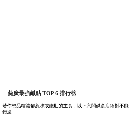
葵廣最強鹹點 TOP 6 排行榜
若你想品嚐濃郁惹味或飽肚的主食，以下六間鹹食店絕對不能
錯過：