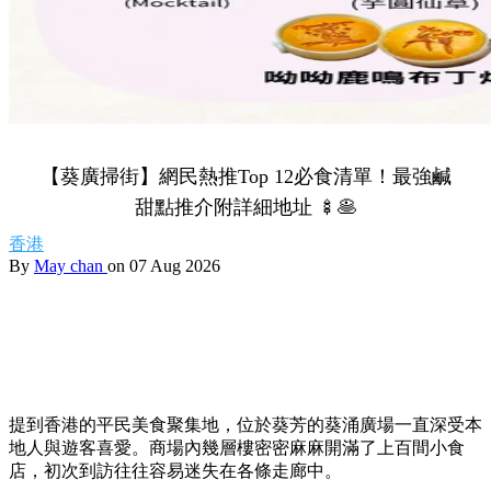
【葵廣掃街】網民熱推Top 12必食清單！最強鹹
甜點推介附詳細地址 🍢🥞
香港
By
May chan
on 07 Aug 2026
提到香港的平民美食聚集地，位於葵芳的葵涌廣場一直深受本
地人與遊客喜愛。商場內幾層樓密密麻麻開滿了上百間小食
店，初次到訪往往容易迷失在各條走廊中。