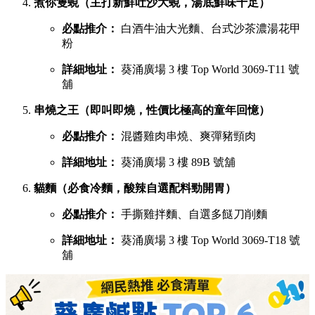
煮你隻蜆（主打新鮮吐沙大蜆，湯底鮮味十足）
必點推介：
白酒牛油大光麵、台式沙茶濃湯花甲
粉
詳細地址：
葵涌廣場 3 樓 Top World 3069-T11 號
舖
串燒之王（即叫即燒，性價比極高的童年回憶）
必點推介：
混醬雞肉串燒、爽彈豬頸肉
詳細地址：
葵涌廣場 3 樓 89B 號舖
貓麵（必食冷麵，酸辣自選配料勁開胃）
必點推介：
手撕雞拌麵、自選多餸刀削麵
詳細地址：
葵涌廣場 3 樓 Top World 3069-T18 號
舖