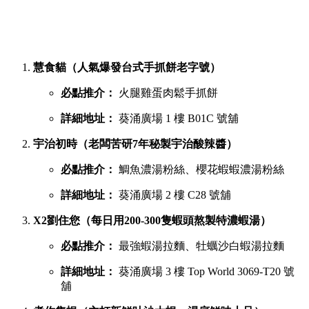
慧食貓（人氣爆發台式手抓餅老字號）
必點推介：
火腿雞蛋肉鬆手抓餅
詳細地址：
葵涌廣場 1 樓 B01C 號舖
宇治初時（老闆苦研7年秘製宇治酸辣醬）
必點推介：
鯛魚濃湯粉絲、櫻花蝦蝦濃湯粉絲
詳細地址：
葵涌廣場 2 樓 C28 號舖
X2劉住您（每日用200-300隻蝦頭熬製特濃蝦湯）
必點推介：
最強蝦湯拉麵、牡蠣沙白蝦湯拉麵
詳細地址：
葵涌廣場 3 樓 Top World 3069-T20 號
舖