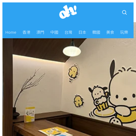
Home
香港
澳門
中國
台灣
日本
韓國
美食
玩樂