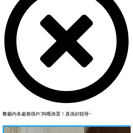
餐廳內各處都係PC狗嘅佈置！真係好靚呀~