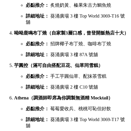
必點推介：
炙燒奶黃、榛果朱古力鯛魚燒
詳細地址：
葵涌廣場 3 樓 Top World 3069-T16 號
舖
呦呦鹿鳴布丁燒（自家製3層口感，曾登開飯熱店十大）
必點推介：
招牌椰子布丁燒、咖啡布丁燒
詳細地址：
葵涌廣場 3 樓 87A 號舖
芋圓控（滿可自由搭配豆花、仙草同雪糕）
必點推介：
手工芋圓仙草、配抹茶雪糕
詳細地址：
葵涌廣場 2 樓 C10 號舖
Athena（調酒師即席為你調製無酒精 Mocktail）
必點推介：
莓莓愛收兵、桃桃可恥但好飲
詳細地址：
葵涌廣場 3 樓 Top World 3069-T17 號
舖