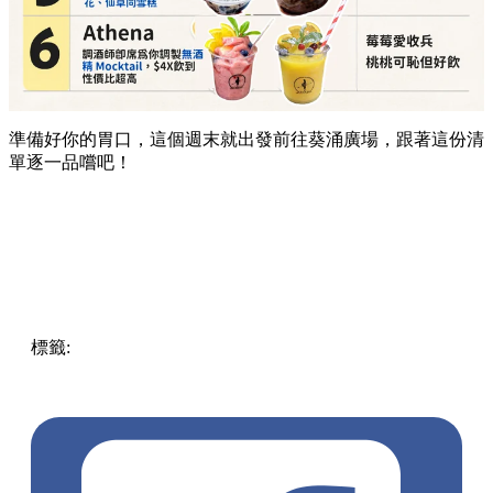
準備好你的胃口，這個週末就出發前往葵涌廣場，跟著這份清
單逐一品嚐吧！
標籤:
Hong Kong
香港
葵廣美食
葵芳好去處
葵芳 / 青衣
葵
涌廣場
葵廣掃街
香港平民美食
慧食貓
鳩戟
呦呦鹿鳴布丁
燒