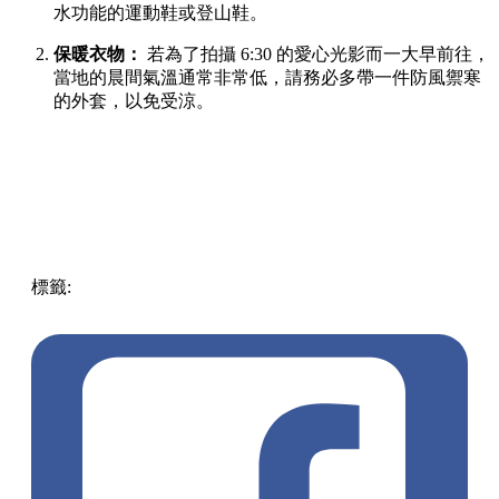
水功能的運動鞋或登山鞋。
保暖衣物：
若為了拍攝 6:30 的愛心光影而一大早前往，
當地的晨間氣溫通常非常低，請務必多帶一件防風禦寒
的外套，以免受涼。
標籤:
Japan
日本
龜岩洞窟
日本旅遊攻略
千葉景點
清水溪
流廣場
愛心光影
東京近郊秘境
絕景攝影
日本秘境推薦