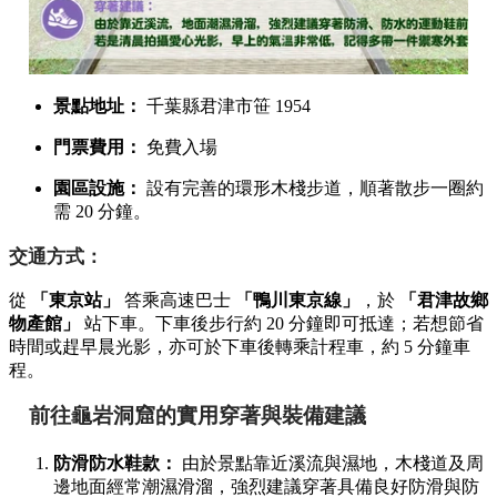
景點地址：
千葉縣君津市笹 1954
門票費用：
免費入場
園區設施：
設有完善的環形木棧步道，順著散步一圈約
需 20 分鐘。
交通方式：
從
「東京站」
答乘高速巴士
「鴨川東京線」
，於
「君津故鄉
物產館」
站下車。下車後步行約 20 分鐘即可抵達；若想節省
時間或趕早晨光影，亦可於下車後轉乘計程車，約 5 分鐘車
程。
前往龜岩洞窟的實用穿著與裝備建議
防滑防水鞋款：
由於景點靠近溪流與濕地，木棧道及周
邊地面經常潮濕滑溜，強烈建議穿著具備良好防滑與防