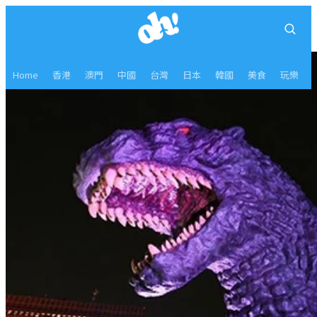
Home
香港
澳門
中國
台灣
日本
韓國
美食
玩樂