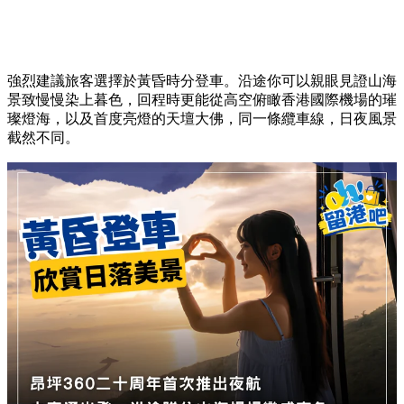
強烈建議旅客選擇於黃昏時分登車。沿途你可以親眼見證山海
景致慢慢染上暮色，回程時更能從高空俯瞰香港國際機場的璀
璨燈海，以及首度亮燈的天壇大佛，同一條纜車線，日夜風景
截然不同。