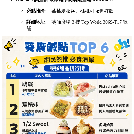
必點推介：
莓莓愛收兵、桃桃可恥但好飲
詳細地址：
葵涌廣場 3 樓 Top World 3069-T17 號
舖