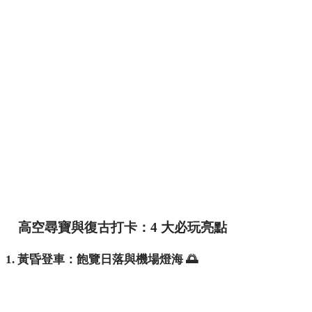
高空尋寶與復古打卡：4 大必玩亮點
1. 黃昏登車：飽覽日落與機場燈海 🌅