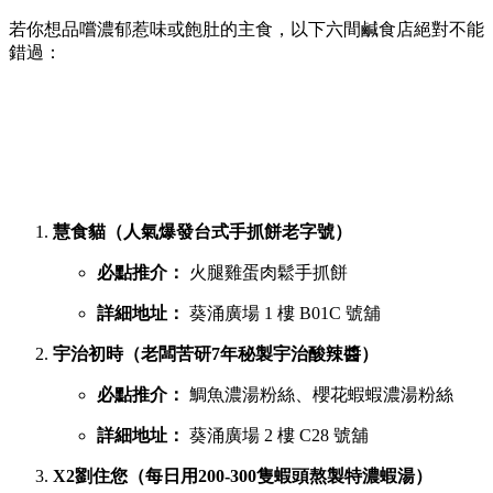
若你想品嚐濃郁惹味或飽肚的主食，以下六間鹹食店絕對不能
錯過：
慧食貓（人氣爆發台式手抓餅老字號）
必點推介：
火腿雞蛋肉鬆手抓餅
詳細地址：
葵涌廣場 1 樓 B01C 號舖
宇治初時（老闆苦研7年秘製宇治酸辣醬）
必點推介：
鯛魚濃湯粉絲、櫻花蝦蝦濃湯粉絲
詳細地址：
葵涌廣場 2 樓 C28 號舖
X2劉住您（每日用200-300隻蝦頭熬製特濃蝦湯）