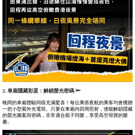
2. 車廂隱藏彩蛋：解鎖螢光密碼 🔦
晚間的車廂體驗同樣充滿驚喜！每位乘搭夜航的乘客均會獲贈
一把小型紫外光電筒。只要在車廂內四周照射，便能解鎖隱藏
的螢光圖案與密碼，非常適合親子同樂，享受高空尋寶的樂
趣。