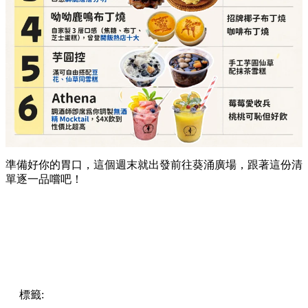
準備好你的胃口，這個週末就出發前往葵涌廣場，跟著這份清
單逐一品嚐吧！
標籤:
Hong Kong
香港
葵廣美食
葵芳好去處
葵芳 / 青衣
葵