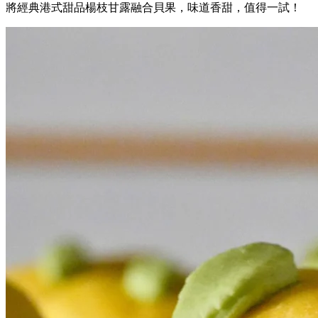
將經典港式甜品楊枝甘露融合貝果，味道香甜，值得一試！