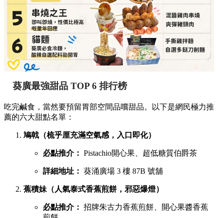
葵廣最強甜品 TOP 6 排行榜
吃完鹹食，當然要預留胃部空間品嚐甜品。以下是網民極力推
薦的六大甜點名單：
鳩戟（梳乎厘充滿空氣感，入口即化）
必點推介：
Pistachio開心果、超低糖質伯爵茶
詳細地址：
葵涌廣場 3 樓 87B 號舖
蕉積妹（人氣泰式香蕉煎餅，邪惡爆燈）
必點推介：
招牌朱古力香蕉煎餅、開心果醬香蕉
煎餅