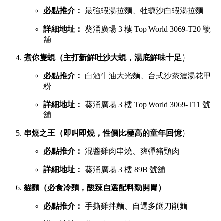
必點推介：
最強蝦湯拉麵、牡蠣沙白蝦湯拉麵
詳細地址：
葵涌廣場 3 樓 Top World 3069-T20 號
舖
煮你隻蜆（主打新鮮吐沙大蜆，湯底鮮味十足）
必點推介：
白酒牛油大光麵、台式沙茶濃湯花甲
粉
詳細地址：
葵涌廣場 3 樓 Top World 3069-T11 號
舖
串燒之王（即叫即燒，性價比極高的童年回憶）
必點推介：
混醬雞肉串燒、爽彈豬頸肉
詳細地址：
葵涌廣場 3 樓 89B 號舖
貓麵（必食冷麵，酸辣自選配料勁開胃）
必點推介：
手撕雞拌麵、自選多餸刀削麵