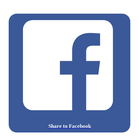
涌廣場
葵廣掃街
香港平民美食
慧食貓
鳩戟
呦呦鹿鳴布丁
燒
Share to Facebook