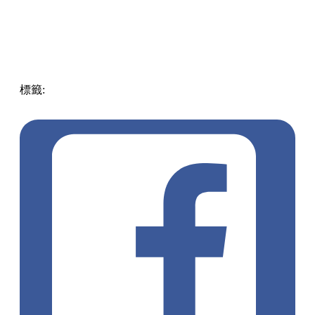
標籤:
中文(繁)
香港
美食
香港美食
旺角美食
旺角 / 太子 /
大角咀
貝果