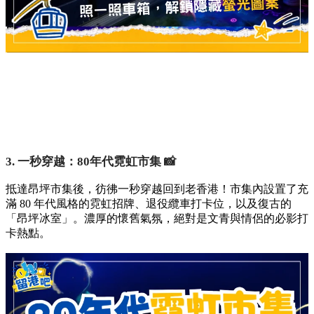
3. 一秒穿越：80年代霓虹市集 📸
抵達昂坪市集後，彷彿一秒穿越回到老香港！市集內設置了充
滿 80 年代風格的霓虹招牌、退役纜車打卡位，以及復古的
「昂坪冰室」。濃厚的懷舊氣氛，絕對是文青與情侶的必影打
卡熱點。