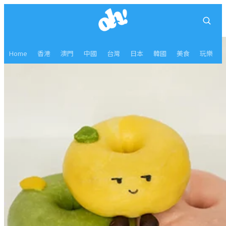
Home
香港
澳門
中國
台灣
日本
韓國
美食
玩樂