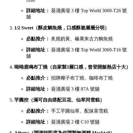
詳細地址：
葵涌廣場 3 樓 Top World 3069-T26 號
舖
1/2 Sweet（酥皮鯛魚燒，口感酥脆層層分明）
必點推介：
炙燒奶黃、榛果朱古力鯛魚燒
詳細地址：
葵涌廣場 3 樓 Top World 3069-T16 號
舖
呦呦鹿鳴布丁燒（自家製3層口感，曾登開飯熱店十大）
必點推介：
招牌椰子布丁燒、咖啡布丁燒
詳細地址：
葵涌廣場 3 樓 87A 號舖
芋圓控（滿可自由搭配豆花、仙草同雪糕）
必點推介：
手工芋圓仙草、配抹茶雪糕
詳細地址：
葵涌廣場 2 樓 C10 號舖
Athena（調酒師即席為你調製無酒精 Mocktail）