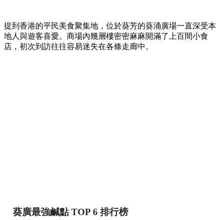
提到香港的平民美食聚集地，位於葵芳的葵涌廣場一直深受本
地人與遊客喜愛。商場內幾層樓密密麻麻開滿了上百間小食
店，初次到訪往往容易迷失在各條走廊中。
葵廣最強鹹點 TOP 6 排行榜