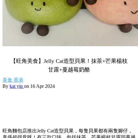
【旺角美食】Jelly Cat造型貝果！抹茶+芒果楊枝
甘露+蔓越莓奶酪
美食
香港
By
kat yip
on 16 Apr 2024
旺角麵包店推出Jelly Cat造型貝果，每隻貝果都有兩隻腳仔，
真係超得意呀！有三款口味，包括抹茶、芒果楊枝甘露同蔓越