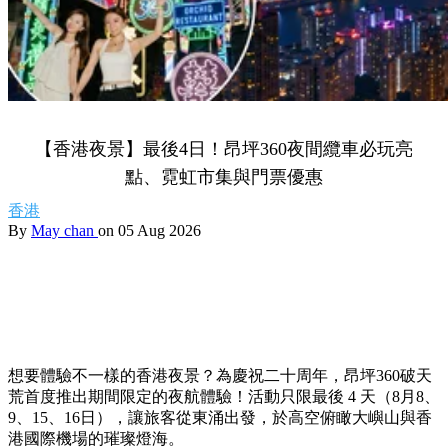
【香港夜景】最後4日！昂坪360夜間纜車必玩亮
點、霓虹市集與門票優惠
香港
By
May chan
on 05 Aug 2026
想要體驗不一樣的香港夜景？為慶祝二十周年，昂坪360破天
荒首度推出期間限定的夜航體驗！活動只限最後 4 天（8月8、
9、15、16日），讓旅客從東涌出發，於高空俯瞰大嶼山與香
港國際機場的璀璨燈海。