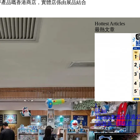
夢產品嘅香港商店，實體店係由展品結合
Hottest Articles
最熱文章
1
14 Jul
Threads友推介香
5與飲茶「叩指禮」