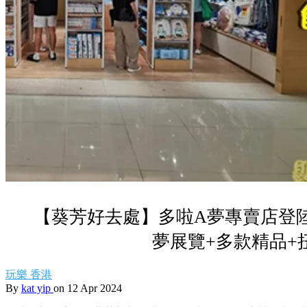
【葵芳好去處】多啦A夢專賣店登
夢展覽+多款精品+
玩樂
香港
By
kat yip
on 12 Apr 2024