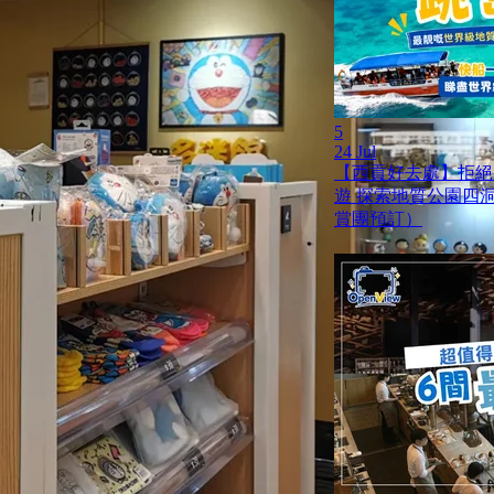
5
24 Jul
【西貢好去處】拒絕
遊 探索地質公園四
賞團預訂）