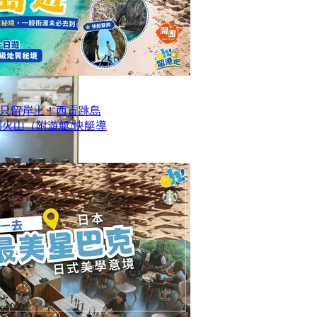
只留岸上！西貢跳島
洞火山（附遊艇/快艇導