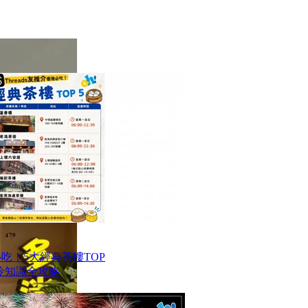
港必吃！5大經典茶樓TOP
冷知識全攻略