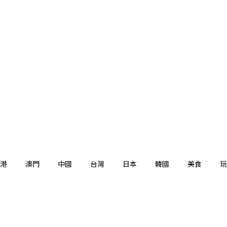
港
澳門
中國
台灣
日本
韓國
美食
玩