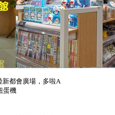
陸新都會廣場，多啦A
扭蛋機