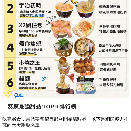
葵廣最強甜品 TOP 6 排行榜
吃完鹹食，當然要預留胃部空間品嚐甜品。以下是網民極力推
薦的六大甜點名單：