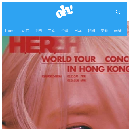
Home
香港
澳門
中國
台灣
日本
韓國
美食
玩樂