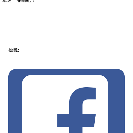
單逐一品嚐吧！
標籤:
Hong Kong
香港
葵廣美食
葵芳好去處
葵芳 / 青衣
葵
涌廣場
葵廣掃街
香港平民美食
慧食貓
鳩戟
呦呦鹿鳴布丁
燒