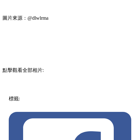
圖片來源：@dlwlrma
點擊觀看全部相片:
標籤:
中文(繁)
香港
熱話
香港好去處
大嶼山 / 坪洲 / 離島
iu
演唱會2024
李知恩