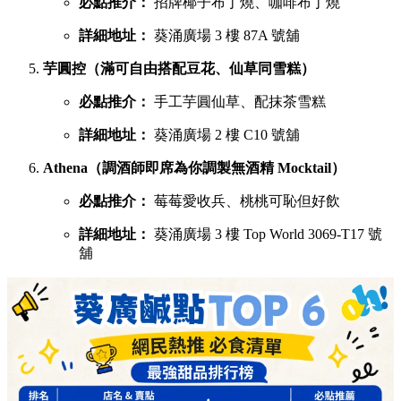
必點推介：
招牌椰子布丁燒、咖啡布丁燒
詳細地址：
葵涌廣場 3 樓 87A 號舖
芋圓控（滿可自由搭配豆花、仙草同雪糕）
必點推介：
手工芋圓仙草、配抹茶雪糕
詳細地址：
葵涌廣場 2 樓 C10 號舖
Athena（調酒師即席為你調製無酒精 Mocktail）
必點推介：
莓莓愛收兵、桃桃可恥但好飲
詳細地址：
葵涌廣場 3 樓 Top World 3069-T17 號
舖