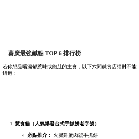
葵廣最強鹹點 TOP 6 排行榜
若你想品嚐濃郁惹味或飽肚的主食，以下六間鹹食店絕對不能
錯過：
慧食貓（人氣爆發台式手抓餅老字號）
必點推介：
火腿雞蛋肉鬆手抓餅