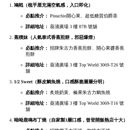
鳩戟（梳乎厘充滿空氣感，入口即化）
必點推介：
Pistachio開心果、超低糖質伯爵茶
詳細地址：
葵涌廣場 3 樓 87B 號舖
蕉積妹（人氣泰式香蕉煎餅，邪惡爆燈）
必點推介：
招牌朱古力香蕉煎餅、開心果醬香蕉
煎餅
詳細地址：
葵涌廣場 3 樓 Top World 3069-T26 號
舖
1/2 Sweet（酥皮鯛魚燒，口感酥脆層層分明）
必點推介：
炙燒奶黃、榛果朱古力鯛魚燒
詳細地址：
葵涌廣場 3 樓 Top World 3069-T16 號
舖
呦呦鹿鳴布丁燒（自家製3層口感，曾登開飯熱店十大）