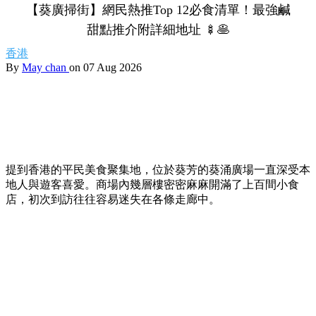
【葵廣掃街】網民熱推Top 12必食清單！最強鹹
甜點推介附詳細地址 🍢🥞
香港
By
May chan
on 07 Aug 2026
提到香港的平民美食聚集地，位於葵芳的葵涌廣場一直深受本
地人與遊客喜愛。商場內幾層樓密密麻麻開滿了上百間小食
店，初次到訪往往容易迷失在各條走廊中。