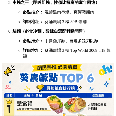
串燒之王（即叫即燒，性價比極高的童年回憶）
必點推介：
混醬雞肉串燒、爽彈豬頸肉
詳細地址：
葵涌廣場 3 樓 89B 號舖
貓麵（必食冷麵，酸辣自選配料勁開胃）
必點推介：
手撕雞拌麵、自選多餸刀削麵
詳細地址：
葵涌廣場 3 樓 Top World 3069-T18 號
舖